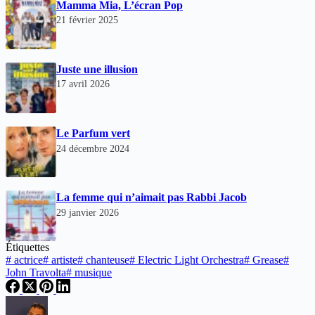
Mamma Mia, L’écran Pop
21 février 2025
Juste une illusion
17 avril 2026
Le Parfum vert
24 décembre 2024
La femme qui n’aimait pas Rabbi Jacob
29 janvier 2026
Étiquettes
#
actrice
#
artiste
#
chanteuse
#
Electric Light Orchestra
#
Grease
#
John Travolta
#
musique