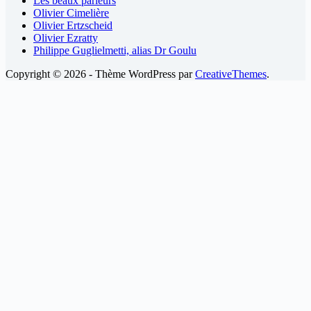
Les beaux parleurs
Olivier Cimelière
Olivier Ertzscheid
Olivier Ezratty
Philippe Guglielmetti, alias Dr Goulu
Copyright © 2026 - Thème WordPress par
CreativeThemes
.