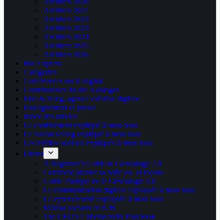
Archives 2020
Archives 2021
Archives 2022
Archives 2023
Archives 2024
Archives 2025
Archives 2026
Bio Express
Catégories
Conférences sur le digital
Contributeurs du site Kablages
Else & Bang, agence créative digitale
Enseignement et presse
Index des articles
Le confinement expliqué à mon boss
Le Social selling expliqué à mon boss
Les médias sociaux expliqués à mon boss
Livres
A Beginner’s Guide to Genealogy 2.0
Comment planter sa boîte en 50 leçons
Guide Pratique de la Généalogie 2.0
La communication digitale expliquée à mon boss
La cybersécurité expliquée à mon boss
Médias sociaux et B2B
The CEO’s Cybersecurity Playbook