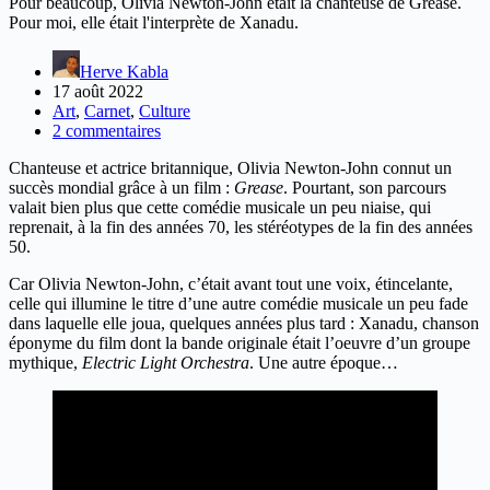
Pour beaucoup, Olivia Newton-John était la chanteuse de Grease.
Pour moi, elle était l'interprète de Xanadu.
Herve Kabla
17 août 2022
Art
,
Carnet
,
Culture
2 commentaires
Chanteuse et actrice britannique, Olivia Newton-John connut un
succès mondial grâce à un film :
Grease
. Pourtant, son parcours
valait bien plus que cette comédie musicale un peu niaise, qui
reprenait, à la fin des années 70, les stéréotypes de la fin des années
50.
Car Olivia Newton-John, c’était avant tout une voix, étincelante,
celle qui illumine le titre d’une autre comédie musicale un peu fade
dans laquelle elle joua, quelques années plus tard : Xanadu, chanson
éponyme du film dont la bande originale était l’oeuvre d’un groupe
mythique,
Electric Light Orchestra
. Une autre époque…