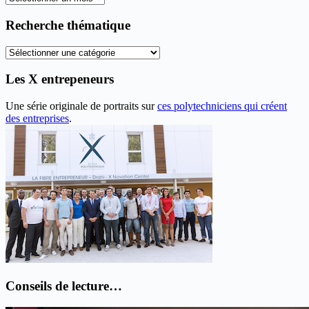
les
anciens
Recherche thématique
articles
Recherche
thématique
Les X entrepeneurs
Une série originale de portraits sur
ces polytechniciens qui créent
des entreprises
.
Conseils de lecture…