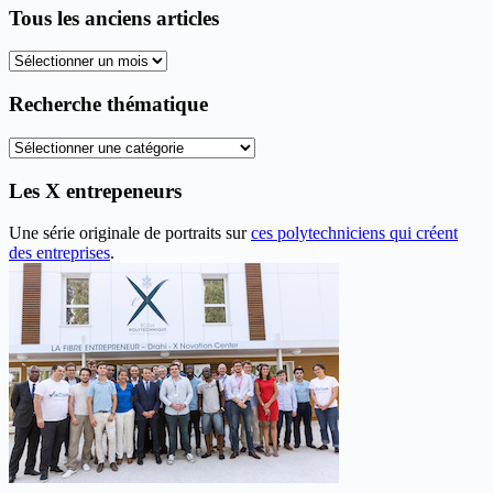
Tous les anciens articles
Tous
les
anciens
Recherche thématique
articles
Recherche
thématique
Les X entrepeneurs
Une série originale de portraits sur
ces polytechniciens qui créent
des entreprises
.