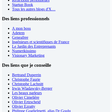
Réflexions personnelles
Startup Book
Tous les autres blogs d'X…
Des liens professionnels
A mon boss
Adetem
Geneafree
Ingénieurs et scientifiques de France
Le Jardin des Entreprenants
Numerikissimo
Visionary Marketing
Des liens que je conseille
Bertrand Duperrin
Christophe Faurie
Christophe Lachnitt
Irwin Wladawsky-Berger
Les beaux parleurs
Olivier Cimelière
Olivier Ertzscheid
Olivier Ezratty
Philippe Guglielmetti, alias Dr Goulu