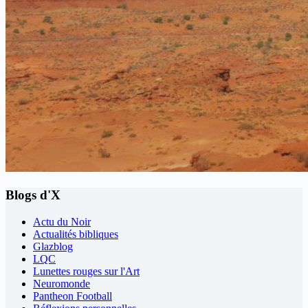
Blogs d'X
Actu du Noir
Actualités bibliques
Glazblog
LQC
Lunettes rouges sur l'Art
Neuromonde
Pantheon Football