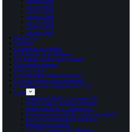
Archives 2020
Archives 2021
Archives 2022
Archives 2023
Archives 2024
Archives 2025
Archives 2026
Bio Express
Catégories
Conférences sur le digital
Contributeurs du site Kablages
Else & Bang, agence créative digitale
Enseignement et presse
Index des articles
Le confinement expliqué à mon boss
Le Social selling expliqué à mon boss
Les médias sociaux expliqués à mon boss
Livres
A Beginner’s Guide to Genealogy 2.0
Comment planter sa boîte en 50 leçons
Guide Pratique de la Généalogie 2.0
La communication digitale expliquée à mon boss
La cybersécurité expliquée à mon boss
Médias sociaux et B2B
The CEO’s Cybersecurity Playbook