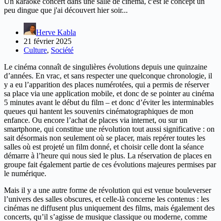
Un karaoké concert dans une salle de cinéma, c'est le concept un
peu dingue que j'ai découvert hier soir...
Herve Kabla
21 février 2025
Culture
,
Société
Le cinéma connaît de singulières évolutions depuis une quinzaine
d’années. En vrac, et sans respecter une quelconque chronologie, il
y a eu l’apparition des places numérotées, qui a permis de réserver
sa place via une application mobile, et donc de se pointer au cinéma
5 minutes avant le début du film – et donc d’éviter les interminables
queues qui hantent les souvenirs cinématographiques de mon
enfance. Ou encore l’achat de places via internet, ou sur un
smartphone, qui constitue une révolution tout aussi significative : on
sait désormais non seulement où se placer, mais repérer toutes les
salles où est projeté un film donné, et choisir celle dont la séance
démarre à l’heure qui nous sied le plus. La réservation de places en
groupe fait également partie de ces évolutions majeures permises par
le numérique.
Mais il y a une autre forme de révolution qui est venue bouleverser
l’univers des salles obscures, et celle-là concerne les contenus : les
cinémas ne diffusent plus uniquement des films, mais également des
concerts, qu’il s’agisse de musique classique ou moderne, comme