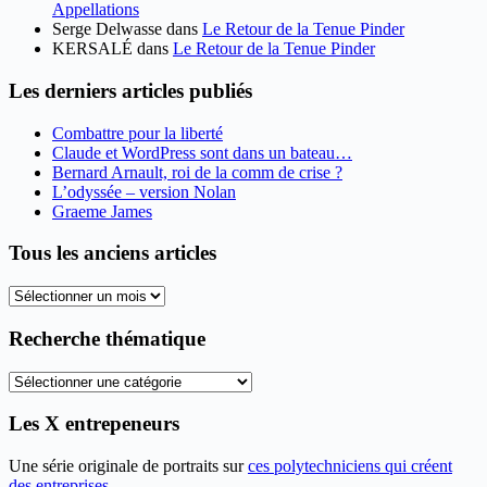
Appellations
Serge Delwasse
dans
Le Retour de la Tenue Pinder
KERSALÉ
dans
Le Retour de la Tenue Pinder
Les derniers articles publiés
Combattre pour la liberté
Claude et WordPress sont dans un bateau…
Bernard Arnault, roi de la comm de crise ?
L’odyssée – version Nolan
Graeme James
Tous les anciens articles
Tous
les
anciens
Recherche thématique
articles
Recherche
thématique
Les X entrepeneurs
Une série originale de portraits sur
ces polytechniciens qui créent
des entreprises
.