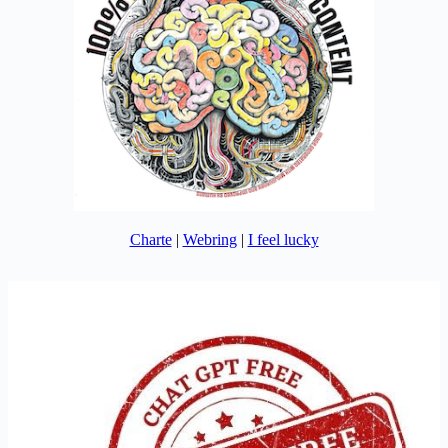
Charte
|
Webring
|
I feel lucky