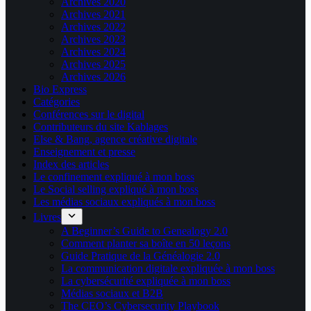
Archives 2020
Archives 2021
Archives 2022
Archives 2023
Archives 2024
Archives 2025
Archives 2026
Bio Express
Catégories
Conférences sur le digital
Contributeurs du site Kablages
Else & Bang, agence créative digitale
Enseignement et presse
Index des articles
Le confinement expliqué à mon boss
Le Social selling expliqué à mon boss
Les médias sociaux expliqués à mon boss
Livres
A Beginner’s Guide to Genealogy 2.0
Comment planter sa boîte en 50 leçons
Guide Pratique de la Généalogie 2.0
La communication digitale expliquée à mon boss
La cybersécurité expliquée à mon boss
Médias sociaux et B2B
The CEO’s Cybersecurity Playbook