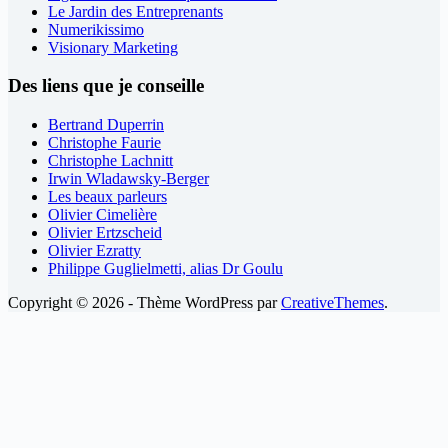
Le Jardin des Entreprenants
Numerikissimo
Visionary Marketing
Des liens que je conseille
Bertrand Duperrin
Christophe Faurie
Christophe Lachnitt
Irwin Wladawsky-Berger
Les beaux parleurs
Olivier Cimelière
Olivier Ertzscheid
Olivier Ezratty
Philippe Guglielmetti, alias Dr Goulu
Copyright © 2026 - Thème WordPress par
CreativeThemes
.