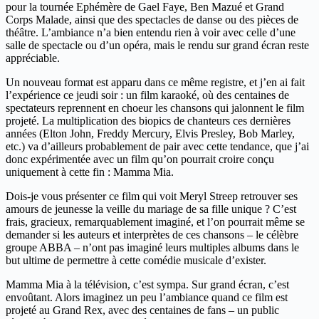
pour la tournée Ephémère de Gael Faye, Ben Mazué et Grand
Corps Malade, ainsi que des spectacles de danse ou des pièces de
théâtre. L’ambiance n’a bien entendu rien à voir avec celle d’une
salle de spectacle ou d’un opéra, mais le rendu sur grand écran reste
appréciable.
Un nouveau format est apparu dans ce même registre, et j’en ai fait
l’expérience ce jeudi soir : un film karaoké, où des centaines de
spectateurs reprennent en choeur les chansons qui jalonnent le film
projeté. La multiplication des biopics de chanteurs ces dernières
années (Elton John, Freddy Mercury, Elvis Presley, Bob Marley,
etc.) va d’ailleurs probablement de pair avec cette tendance, que j’ai
donc expérimentée avec un film qu’on pourrait croire conçu
uniquement à cette fin : Mamma Mia.
Dois-je vous présenter ce film qui voit Meryl Streep retrouver ses
amours de jeunesse la veille du mariage de sa fille unique ? C’est
frais, gracieux, remarquablement imaginé, et l’on pourrait même se
demander si les auteurs et interprètes de ces chansons – le célèbre
groupe ABBA – n’ont pas imaginé leurs multiples albums dans le
but ultime de permettre à cette comédie musicale d’exister.
Mamma Mia à la télévision, c’est sympa. Sur grand écran, c’est
envoûtant. Alors imaginez un peu l’ambiance quand ce film est
projeté au Grand Rex, avec des centaines de fans – un public