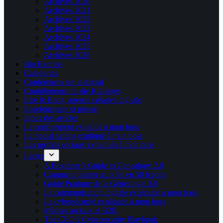
Archives 2020
Archives 2021
Archives 2022
Archives 2023
Archives 2024
Archives 2025
Archives 2026
Bio Express
Catégories
Conférences sur le digital
Contributeurs du site Kablages
Else & Bang, agence créative digitale
Enseignement et presse
Index des articles
Le confinement expliqué à mon boss
Le Social selling expliqué à mon boss
Les médias sociaux expliqués à mon boss
Livres
A Beginner’s Guide to Genealogy 2.0
Comment planter sa boîte en 50 leçons
Guide Pratique de la Généalogie 2.0
La communication digitale expliquée à mon boss
La cybersécurité expliquée à mon boss
Médias sociaux et B2B
The CEO’s Cybersecurity Playbook