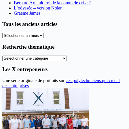
Bernard Arnault, roi de la comm de crise ?
L’odyssée – version Nolan
Graeme James
Tous les anciens articles
Tous
les
anciens
Recherche thématique
articles
Recherche
thématique
Les X entrepeneurs
Une série originale de portraits sur
ces polytechniciens qui créent
des entreprises
.