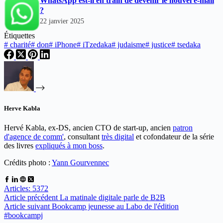
WhatsApp est-il en train de devenir le nouvel e-mail
?
22 janvier 2025
Étiquettes
#
charité
#
don
#
iPhone
#
iTzedaka
#
judaisme
#
justice
#
tsedaka
Herve Kabla
Hervé Kabla, ex-DS, ancien CTO de start-up, ancien
patron
d'agence de comm'
, consultant
très digital
et cofondateur de la série
des livres
expliqués à mon boss
.
Crédits photo :
Yann Gourvennec
Articles: 5372
Article
précédent
La matinale digitale parle de B2B
Article
suivant
Bookcamp jeunesse au Labo de l'édition
#bookcampj