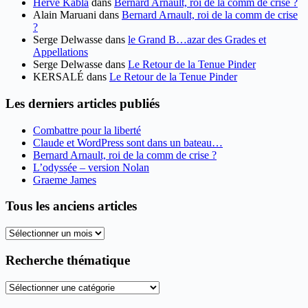
Herve Kabla
dans
Bernard Arnault, roi de la comm de crise ?
Alain Maruani
dans
Bernard Arnault, roi de la comm de crise
?
Serge Delwasse
dans
le Grand B…azar des Grades et
Appellations
Serge Delwasse
dans
Le Retour de la Tenue Pinder
KERSALÉ
dans
Le Retour de la Tenue Pinder
Les derniers articles publiés
Combattre pour la liberté
Claude et WordPress sont dans un bateau…
Bernard Arnault, roi de la comm de crise ?
L’odyssée – version Nolan
Graeme James
Tous les anciens articles
Tous
les
anciens
Recherche thématique
articles
Recherche
thématique