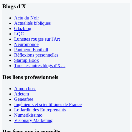
Blogs d'X
Actu du Noir
Actualités bibliques
Glazblog
LQC
Lunettes rouges sur l'Art
Neuromonde
Pantheon Football
Réflexions personnelles
Startup Book
Tous les autres blogs d'X…
Des liens professionnels
A mon boss
Adetem
Geneafree
Ingénieurs et scientifiques de France
Le Jardin des Entreprenants
Numerikissimo
Visionary Marketing
Des liens que je conseille