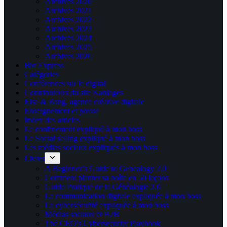
Archives 2020
Archives 2021
Archives 2022
Archives 2023
Archives 2024
Archives 2025
Archives 2026
Bio Express
Catégories
Conférences sur le digital
Contributeurs du site Kablages
Else & Bang, agence créative digitale
Enseignement et presse
Index des articles
Le confinement expliqué à mon boss
Le Social selling expliqué à mon boss
Les médias sociaux expliqués à mon boss
Livres
A Beginner’s Guide to Genealogy 2.0
Comment planter sa boîte en 50 leçons
Guide Pratique de la Généalogie 2.0
La communication digitale expliquée à mon boss
La cybersécurité expliquée à mon boss
Médias sociaux et B2B
The CEO’s Cybersecurity Playbook