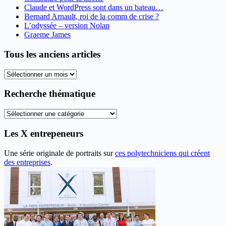
Claude et WordPress sont dans un bateau…
Bernard Arnault, roi de la comm de crise ?
L’odyssée – version Nolan
Graeme James
Tous les anciens articles
Tous
les
anciens
Recherche thématique
articles
Recherche
thématique
Les X entrepeneurs
Une série originale de portraits sur
ces polytechniciens qui créent
des entreprises
.