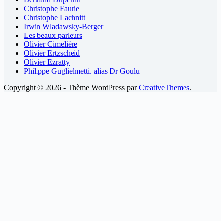
Christophe Faurie
Christophe Lachnitt
Irwin Wladawsky-Berger
Les beaux parleurs
Olivier Cimelière
Olivier Ertzscheid
Olivier Ezratty
Philippe Guglielmetti, alias Dr Goulu
Copyright © 2026 - Thème WordPress par
CreativeThemes
.