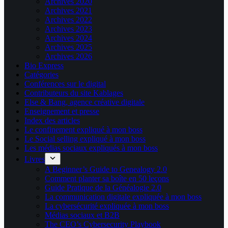
Archives 2020
Archives 2021
Archives 2022
Archives 2023
Archives 2024
Archives 2025
Archives 2026
Bio Express
Catégories
Conférences sur le digital
Contributeurs du site Kablages
Else & Bang, agence créative digitale
Enseignement et presse
Index des articles
Le confinement expliqué à mon boss
Le Social selling expliqué à mon boss
Les médias sociaux expliqués à mon boss
Livres
A Beginner’s Guide to Genealogy 2.0
Comment planter sa boîte en 50 leçons
Guide Pratique de la Généalogie 2.0
La communication digitale expliquée à mon boss
La cybersécurité expliquée à mon boss
Médias sociaux et B2B
The CEO’s Cybersecurity Playbook