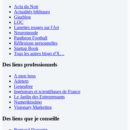
Actu du Noir
Actualités bibliques
Glazblog
LQC
Lunettes rouges sur l'Art
Neuromonde
Pantheon Football
Réflexions personnelles
Startup Book
Tous les autres blogs d'X…
Des liens professionnels
A mon boss
Adetem
Geneafree
Ingénieurs et scientifiques de France
Le Jardin des Entreprenants
Numerikissimo
Visionary Marketing
Des liens que je conseille
Bertrand Duperrin