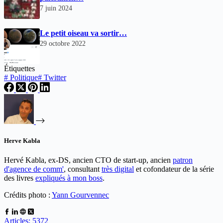
7 juin 2024
Le petit oiseau va sortir…
29 octobre 2022
Étiquettes
#
Politique
#
Twitter
Herve Kabla
Hervé Kabla, ex-DS, ancien CTO de start-up, ancien
patron
d'agence de comm'
, consultant
très digital
et cofondateur de la série
des livres
expliqués à mon boss
.
Crédits photo :
Yann Gourvennec
Articles: 5372