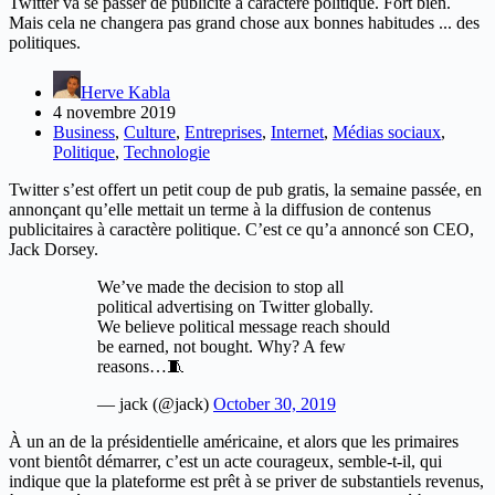
Twitter va se passer de publicité à caractère politique. Fort bien.
Mais cela ne changera pas grand chose aux bonnes habitudes ... des
politiques.
Herve Kabla
4 novembre 2019
Business
,
Culture
,
Entreprises
,
Internet
,
Médias sociaux
,
Politique
,
Technologie
Twitter s’est offert un petit coup de pub gratis, la semaine passée, en
annonçant qu’elle mettait un terme à la diffusion de contenus
publicitaires à caractère politique. C’est ce qu’a annoncé son CEO,
Jack Dorsey.
We’ve made the decision to stop all
political advertising on Twitter globally.
We believe political message reach should
be earned, not bought. Why? A few
reasons…🧵
— jack (@jack)
October 30, 2019
À un an de la présidentielle américaine, et alors que les primaires
vont bientôt démarrer, c’est un acte courageux, semble-t-il, qui
indique que la plateforme est prêt à se priver de substantiels revenus,