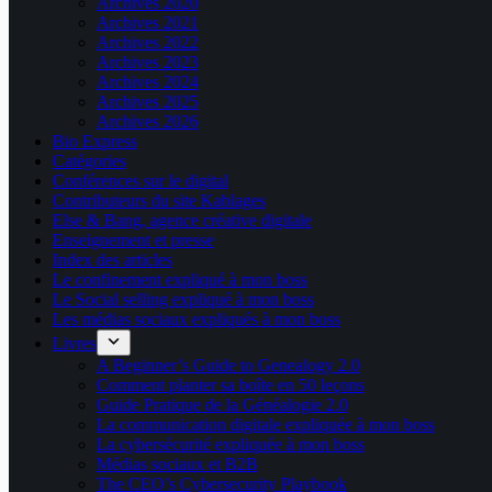
Archives 2020
Archives 2021
Archives 2022
Archives 2023
Archives 2024
Archives 2025
Archives 2026
Bio Express
Catégories
Conférences sur le digital
Contributeurs du site Kablages
Else & Bang, agence créative digitale
Enseignement et presse
Index des articles
Le confinement expliqué à mon boss
Le Social selling expliqué à mon boss
Les médias sociaux expliqués à mon boss
Livres
A Beginner’s Guide to Genealogy 2.0
Comment planter sa boîte en 50 leçons
Guide Pratique de la Généalogie 2.0
La communication digitale expliquée à mon boss
La cybersécurité expliquée à mon boss
Médias sociaux et B2B
The CEO’s Cybersecurity Playbook