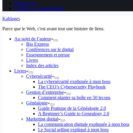
Media Aces
Politique de confidentialité
Kablages
Parce que le Web, c'est avant tout une histoire de liens.
Au sujet de l’auteur
Bio Express
Conférences sur le digital
Enseignement et presse
Livres
Index des articles
Livres
Cybersécurité
La cybersécurité expliquée à mon boss
The CEO’s Cybersecurity Playbook
Gestion d’entreprise
Comment planter sa boîte en 50 leçons
Généalogie
Guide Pratique de la Généalogie 2.0
A Beginner’s Guide to Genealogy 2.0
Marketing digital
La communication digitale expliquée à mon boss
Le Social selling expliqué à mon boss