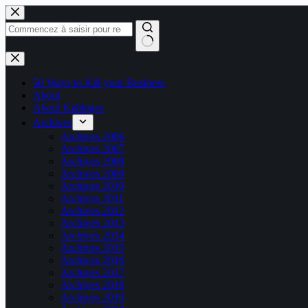
Passer
au
contenu
Aucun
résultat
50 Ways to Kill your Business
About
About Kablages
Archives
Archives 2006
Archives 2007
Archives 2008
Archives 2009
Archives 2010
Archives 2011
Archives 2012
Archives 2013
Archives 2014
Archives 2015
Archives 2016
Archives 2017
Archives 2018
Archives 2019