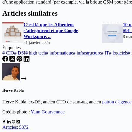
d’une application standard (par exemple, via la brique CSM pour gérer
Articles similaires
C’est là que les Athéniens
10 q
s’atteignirent et que Google
#91
Workspace…
8 ma
31 janvier 2025
Étiquettes
#
CIO
#
DSI
#
high tech
#
informatique
#
infrastructure
#
IT
#
logiciels
#
Herve Kabla
Hervé Kabla, ex-DS, ancien CTO de start-up, ancien
patron d'agenc
Crédits photo :
Yann Gourvennec
Articles: 5372