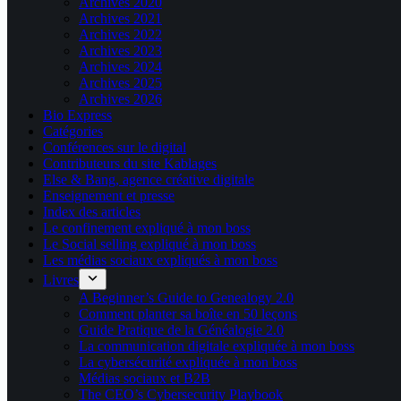
Archives 2020
Archives 2021
Archives 2022
Archives 2023
Archives 2024
Archives 2025
Archives 2026
Bio Express
Catégories
Conférences sur le digital
Contributeurs du site Kablages
Else & Bang, agence créative digitale
Enseignement et presse
Index des articles
Le confinement expliqué à mon boss
Le Social selling expliqué à mon boss
Les médias sociaux expliqués à mon boss
Livres
A Beginner’s Guide to Genealogy 2.0
Comment planter sa boîte en 50 leçons
Guide Pratique de la Généalogie 2.0
La communication digitale expliquée à mon boss
La cybersécurité expliquée à mon boss
Médias sociaux et B2B
The CEO’s Cybersecurity Playbook