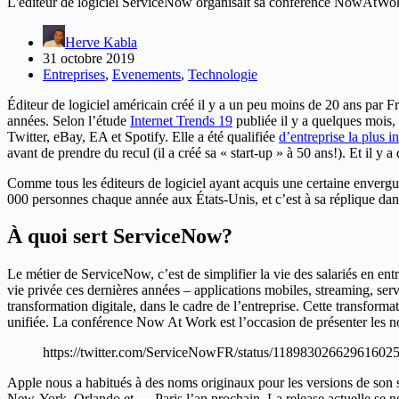
L'éditeur de logiciel ServiceNow organisait sa conférence NowAtWok à
Herve Kabla
31 octobre 2019
Entreprises
,
Evenements
,
Technologie
Éditeur de logiciel américain créé il y a un peu moins de 20 ans par 
années. Selon l’étude
Internet Trends 19
publiée il y a quelques mois, 
Twitter, eBay, EA et Spotify. Elle a été qualifiée
d’entreprise la plus 
avant de prendre du recul (il a créé sa « start-up » à 50 ans!). Et il
Comme tous les éditeurs de logiciel ayant acquis une certaine enverg
000 personnes chaque année aux États-Unis, et c’est à sa réplique dans
À quoi sert ServiceNow?
Le métier de ServiceNow, c’est de simplifier la vie des salariés en ent
vie privée ces dernières années – applications mobiles, streaming, s
transformation digitale, dans le cadre de l’entreprise. Cette transform
unifiée. La conférence Now At Work est l’occasion de présenter les n
https://twitter.com/ServiceNowFR/status/11898302662961602
Apple nous a habitués à des noms originaux pour les versions de son 
New-York, Orlando et … Paris l’an prochain. La release actuelle se