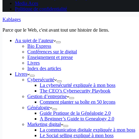
Media Aces
Politique de confidentialité
Kablages
Parce que le Web, c'est avant tout une histoire de liens.
Au sujet de l’auteur
Bio Express
Conférences sur le digital
Enseignement et presse
Livres
Index des articles
Livres
Cybersécurité
La cybersécurité expliquée à mon boss
The CEO’s Cybersecurity Playbook
Gestion d’entreprise
Comment planter sa boîte en 50 leçons
Généalogie
Guide Pratique de la Généalogie 2.0
A Beginner’s Guide to Genealogy 2.0
Marketing digital
La communication digitale expliquée à mon boss
Le Social selling expliqué à mon boss