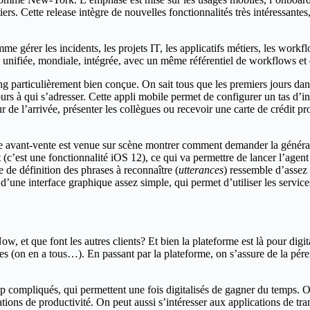
iers. Cette release intègre de nouvelles fonctionnalités très intéressante
gérer les incidents, les projets IT, les applicatifs métiers, les workfl
ifiée, mondiale, intégrée, avec un même référentiel de workflows et d’
particulièrement bien conçue. On sait tous que les premiers jours dans un
jours à qui s’adresser. Cette appli mobile permet de configurer un tas d’
 de l’arrivée, présenter les collègues ou recevoir une carte de crédit pr
nte avant-vente est venue sur scène montrer comment demander la générati
c’est une fonctionnalité iOS 12), ce qui va permettre de lancer l’agent 
e de définition des phrases à reconnaître (
utterances
) ressemble d’assez
d’une interface graphique assez simple, qui permet d’utiliser les services
, et que font les autres clients? Et bien la plateforme est là pour digit
 (on en a tous…). En passant par la plateforme, on s’assure de la pérenni
op compliqués, qui permettent une fois digitalisés de gagner du temps
cations de productivité. On peut aussi s’intéresser aux applications de tr