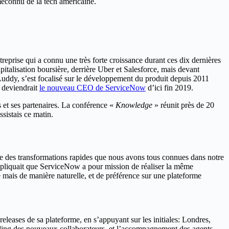
méconnu de la tech américaine.
eprise qui a connu une très forte croissance durant ces dix dernières
pitalisation boursière, derrière Uber et Salesforce, mais devant
Luddy, s’est focalisé sur le développement du produit depuis 2011
l deviendrait
le nouveau CEO de ServiceNow
d’ici fin 2019.
 et ses partenaires. La conférence «
Knowledge
» réunit près de 20
assistais ce matin.
emple des transformations rapides que nous avons tous connues dans notre
xpliquait que ServiceNow a pour mission de réaliser la même
ée mais de manière naturelle, et de préférence sur une plateforme
eases de sa plateforme, en s’appuyant sur les initiales: Londres,
ding des nouveaux collaborateurs, et l’accompagnement des agents