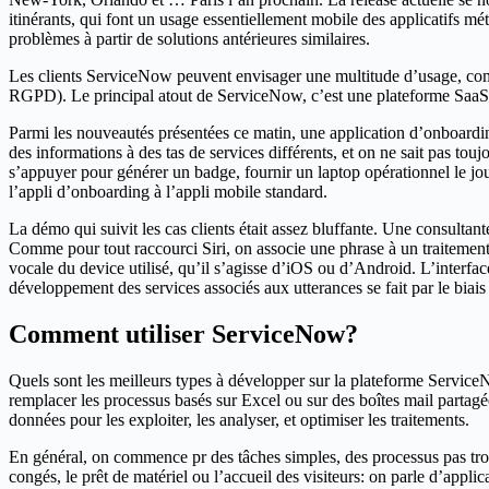
itinérants, qui font un usage essentiellement mobile des applicatifs mét
problèmes à partir de solutions antérieures similaires.
Les clients ServiceNow peuvent envisager une multitude d’usage, comme 
RGPD). Le principal atout de ServiceNow, c’est une plateforme SaaS un
Parmi les nouveautés présentées ce matin, une application d’onboarding 
des informations à des tas de services différents, et on ne sait pas tou
s’appuyer pour générer un badge, fournir un laptop opérationnel le jour
l’appli d’onboarding à l’appli mobile standard.
La démo qui suivit les cas clients était assez bluffante. Une consulta
Comme pour tout raccourci Siri, on associe une phrase à un traitement (
vocale du device utilisé, qu’il s’agisse d’iOS ou d’Android. L’interfac
développement des services associés aux utterances se fait par le biais 
Comment utiliser ServiceNow?
Quels sont les meilleurs types à développer sur la plateforme ServiceNow
remplacer les processus basés sur Excel ou sur des boîtes mail partagées
données pour les exploiter, les analyser, et optimiser les traitements.
En général, on commence pr des tâches simples, des processus pas tr
congés, le prêt de matériel ou l’accueil des visiteurs: on parle d’appli