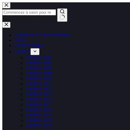
Passer
au
contenu
Aucun
résultat
50 Ways to Kill your Business
About
About Kablages
Archives
Archives 2006
Archives 2007
Archives 2008
Archives 2009
Archives 2010
Archives 2011
Archives 2012
Archives 2013
Archives 2014
Archives 2015
Archives 2016
Archives 2017
Archives 2018
Archives 2019