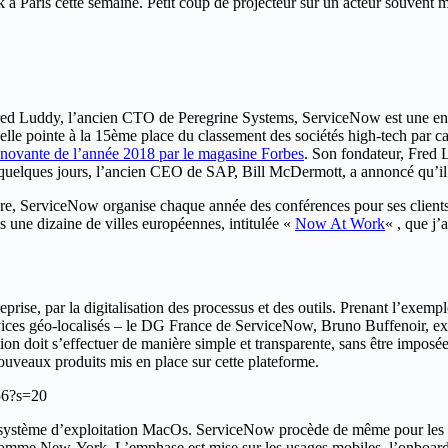
 Paris cette semaine. Petit coup de projecteur sur un acteur souvent 
Fred Luddy, l’ancien CTO de Peregrine Systems, ServiceNow est une entr
elle pointe à la 15ème place du classement des sociétés high-tech par ca
innovante de l’année 2018 par le magasine Forbes
. Son fondateur, Fred 
 y a quelques jours, l’ancien CEO de SAP, Bill McDermott, a annoncé qu’i
ure, ServiceNow organise chaque année des conférences pour ses clients
 une dizaine de villes européennes, intitulée «
Now At Work
« , que j’
reprise, par la digitalisation des processus et des outils. Prenant l’ex
ervices géo-localisés – le DG France de ServiceNow, Bruno Buffenoir, e
ation doit s’effectuer de manière simple et transparente, sans être impos
ouveaux produits mis en place sur cette plateforme.
56?s=20
système d’exploitation MacOs. ServiceNow procède de même pour les rel
 nomme New-York. L’emphase est mise sur les usages mobiles, l’onboar