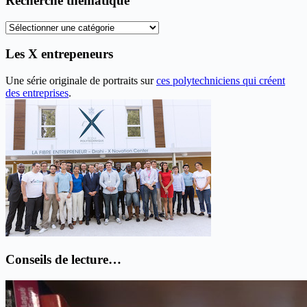
Recherche thématique
articles
Recherche
thématique
Les X entrepeneurs
Une série originale de portraits sur
ces polytechniciens qui créent
des entreprises
.
Conseils de lecture…