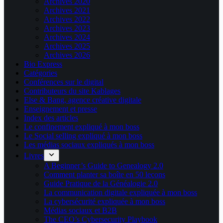
Archives 2020
Archives 2021
Archives 2022
Archives 2023
Archives 2024
Archives 2025
Archives 2026
Bio Express
Catégories
Conférences sur le digital
Contributeurs du site Kablages
Else & Bang, agence créative digitale
Enseignement et presse
Index des articles
Le confinement expliqué à mon boss
Le Social selling expliqué à mon boss
Les médias sociaux expliqués à mon boss
Livres
A Beginner’s Guide to Genealogy 2.0
Comment planter sa boîte en 50 leçons
Guide Pratique de la Généalogie 2.0
La communication digitale expliquée à mon boss
La cybersécurité expliquée à mon boss
Médias sociaux et B2B
The CEO’s Cybersecurity Playbook