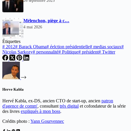
26 septembre 2025
Mélenchon, piège à c…
4 mai 2026
Étiquettes
#
2012
#
Barack Obama
#
éelction présidentielle
#
medias sociaux
#
Nicolas Sarkozy
#
personnalité
#
Politique
#
président
#
Twitter
Herve Kabla
Hervé Kabla, ex-DS, ancien CTO de start-up, ancien
patron
d'agence de comm'
, consultant
très digital
et cofondateur de la série
des livres
expliqués à mon boss
.
Crédits photo :
Yann Gourvennec