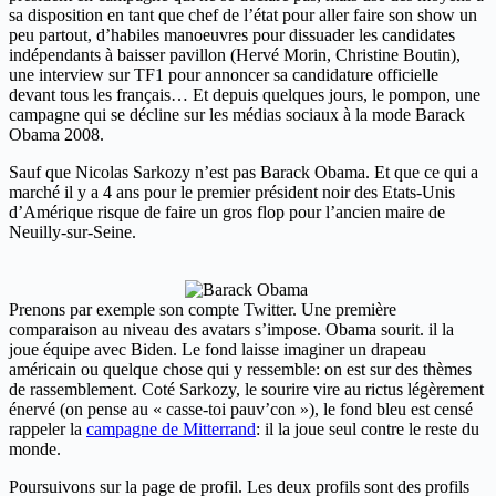
sa disposition en tant que chef de l’état pour aller faire son show un
peu partout, d’habiles manoeuvres pour dissuader les candidates
indépendants à baisser pavillon (Hervé Morin, Christine Boutin),
une interview sur TF1 pour annoncer sa candidature officielle
devant tous les français… Et depuis quelques jours, le pompon, une
campagne qui se décline sur les médias sociaux à la mode Barack
Obama 2008.
Sauf que Nicolas Sarkozy n’est pas Barack Obama. Et que ce qui a
marché il y a 4 ans pour le premier président noir des Etats-Unis
d’Amérique risque de faire un gros flop pour l’ancien maire de
Neuilly-sur-Seine.
Prenons par exemple son compte Twitter. Une première
comparaison au niveau des avatars s’impose. Obama sourit. il la
joue équipe avec Biden. Le fond laisse imaginer un drapeau
américain ou quelque chose qui y ressemble: on est sur des thèmes
de rassemblement. Coté Sarkozy, le sourire vire au rictus légèrement
énervé (on pense au « casse-toi pauv’con »), le fond bleu est censé
rappeler la
campagne de Mitterrand
: il la joue seul contre le reste du
monde.
Poursuivons sur la page de profil. Les deux profils sont des profils