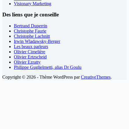
Visionary Marketing
Des liens que je conseille
Bertrand Duperrin
Christophe Faurie
Christophe Lachnitt
Irwin Wladawsky-Berger
Les beaux parleurs
Olivier Cimelière
Olivier Ertzscheid
Olivier Ezratty
Philippe Guglielmetti, alias Dr Goulu
Copyright © 2026 - Thème WordPress par
CreativeThemes
.