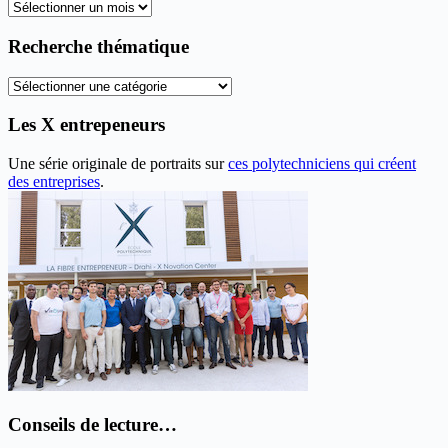
Tous
les
anciens
Recherche thématique
articles
Recherche
thématique
Les X entrepeneurs
Une série originale de portraits sur
ces polytechniciens qui créent
des entreprises
.
Conseils de lecture…