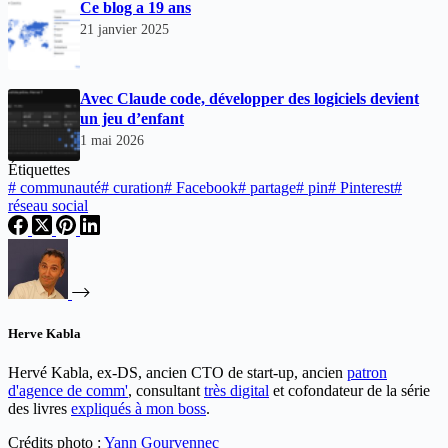
Ce blog a 19 ans
21 janvier 2025
Avec Claude code, développer des logiciels devient
un jeu d’enfant
1 mai 2026
Étiquettes
#
communauté
#
curation
#
Facebook
#
partage
#
pin
#
Pinterest
#
réseau social
Herve Kabla
Hervé Kabla, ex-DS, ancien CTO de start-up, ancien
patron
d'agence de comm'
, consultant
très digital
et cofondateur de la série
des livres
expliqués à mon boss
.
Crédits photo :
Yann Gourvennec