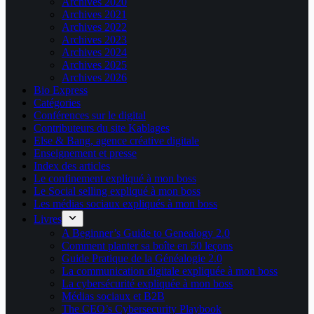
Archives 2020
Archives 2021
Archives 2022
Archives 2023
Archives 2024
Archives 2025
Archives 2026
Bio Express
Catégories
Conférences sur le digital
Contributeurs du site Kablages
Else & Bang, agence créative digitale
Enseignement et presse
Index des articles
Le confinement expliqué à mon boss
Le Social selling expliqué à mon boss
Les médias sociaux expliqués à mon boss
Livres
A Beginner’s Guide to Genealogy 2.0
Comment planter sa boîte en 50 leçons
Guide Pratique de la Généalogie 2.0
La communication digitale expliquée à mon boss
La cybersécurité expliquée à mon boss
Médias sociaux et B2B
The CEO’s Cybersecurity Playbook