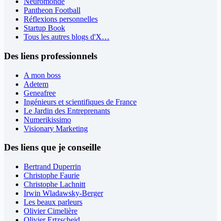
Neuromonde
Pantheon Football
Réflexions personnelles
Startup Book
Tous les autres blogs d'X…
Des liens professionnels
A mon boss
Adetem
Geneafree
Ingénieurs et scientifiques de France
Le Jardin des Entreprenants
Numerikissimo
Visionary Marketing
Des liens que je conseille
Bertrand Duperrin
Christophe Faurie
Christophe Lachnitt
Irwin Wladawsky-Berger
Les beaux parleurs
Olivier Cimelière
Olivier Ertzscheid