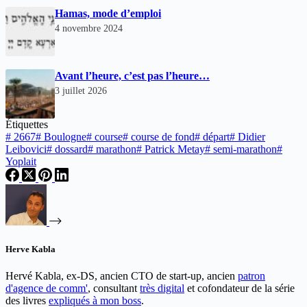
Hamas, mode d’emploi
4 novembre 2024
Avant l’heure, c’est pas l’heure…
3 juillet 2026
Étiquettes
#
2667
#
Boulogne
#
course
#
course de fond
#
départ
#
Didier
Leibovici
#
dossard
#
marathon
#
Patrick Metay
#
semi-marathon
#
Yoplait
Herve Kabla
Hervé Kabla, ex-DS, ancien CTO de start-up, ancien
patron
d'agence de comm'
, consultant
très digital
et cofondateur de la série
des livres
expliqués à mon boss
.