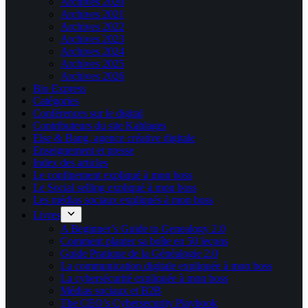
Archives 2020
Archives 2021
Archives 2022
Archives 2023
Archives 2024
Archives 2025
Archives 2026
Bio Express
Catégories
Conférences sur le digital
Contributeurs du site Kablages
Else & Bang, agence créative digitale
Enseignement et presse
Index des articles
Le confinement expliqué à mon boss
Le Social selling expliqué à mon boss
Les médias sociaux expliqués à mon boss
Livres
A Beginner’s Guide to Genealogy 2.0
Comment planter sa boîte en 50 leçons
Guide Pratique de la Généalogie 2.0
La communication digitale expliquée à mon boss
La cybersécurité expliquée à mon boss
Médias sociaux et B2B
The CEO’s Cybersecurity Playbook