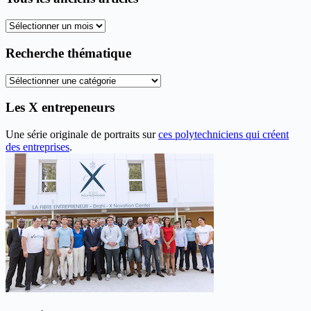
Tous
les
anciens
Recherche thématique
articles
Recherche
thématique
Les X entrepeneurs
Une série originale de portraits sur
ces polytechniciens qui créent
des entreprises
.