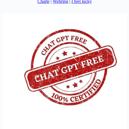
Charte
|
Webring
|
I feel lucky