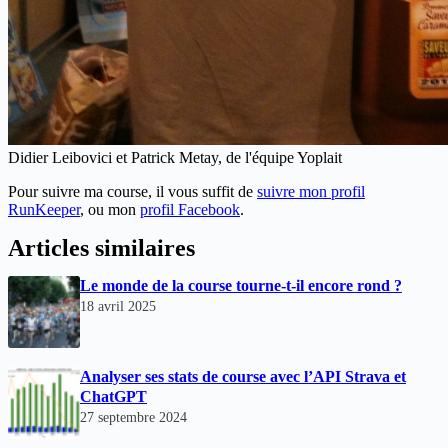
Didier Leibovici et Patrick Metay, de l'équipe Yoplait
Pour suivre ma course, il vous suffit de
suivre mon profil
RunKeeper
, ou mon
profil Facebook
.
Articles similaires
Le monde de la course tourne-t-il encore rond ?
18 avril 2025
Analyser ses stats de course avec l’API Strava et
ChatGPT
27 septembre 2024