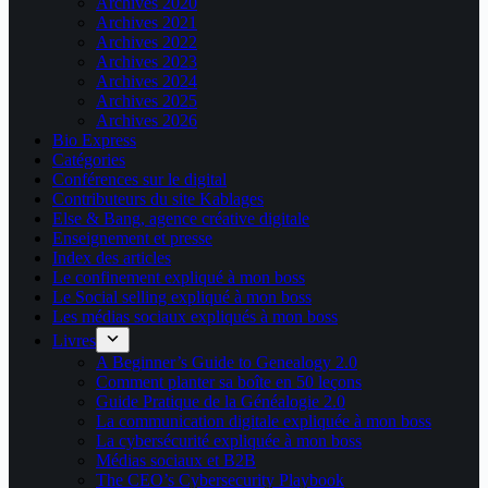
Archives 2020
Archives 2021
Archives 2022
Archives 2023
Archives 2024
Archives 2025
Archives 2026
Bio Express
Catégories
Conférences sur le digital
Contributeurs du site Kablages
Else & Bang, agence créative digitale
Enseignement et presse
Index des articles
Le confinement expliqué à mon boss
Le Social selling expliqué à mon boss
Les médias sociaux expliqués à mon boss
Livres
A Beginner’s Guide to Genealogy 2.0
Comment planter sa boîte en 50 leçons
Guide Pratique de la Généalogie 2.0
La communication digitale expliquée à mon boss
La cybersécurité expliquée à mon boss
Médias sociaux et B2B
The CEO’s Cybersecurity Playbook