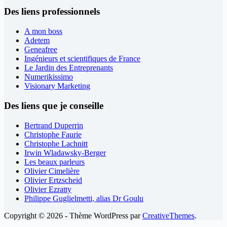
Des liens professionnels
A mon boss
Adetem
Geneafree
Ingénieurs et scientifiques de France
Le Jardin des Entreprenants
Numerikissimo
Visionary Marketing
Des liens que je conseille
Bertrand Duperrin
Christophe Faurie
Christophe Lachnitt
Irwin Wladawsky-Berger
Les beaux parleurs
Olivier Cimelière
Olivier Ertzscheid
Olivier Ezratty
Philippe Guglielmetti, alias Dr Goulu
Copyright © 2026 - Thème WordPress par
CreativeThemes
.