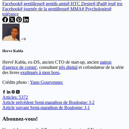
Facebook
#
gentillesse
#
gentils amis
#
HTC Desire
#
iPad
#
jeu
#
jeu
Facebook
#
journée de la gentillesse
#
MMA
#
Psychologies
#
tolérance
Herve Kabla
Hervé Kabla, ex-DS, ancien CTO de start-up, ancien
patron
d'agence de comm'
, consultant
très digital
et cofondateur de la série
des livres
expliqués à mon boss
.
Crédits photo :
Yann Gourvennec
Articles: 5372
Article
précédent
Semi-marathon de Boulogne: J-2
Article
suivant
Semi-marathon de Boulogne: J-1
Abonnez-vous!