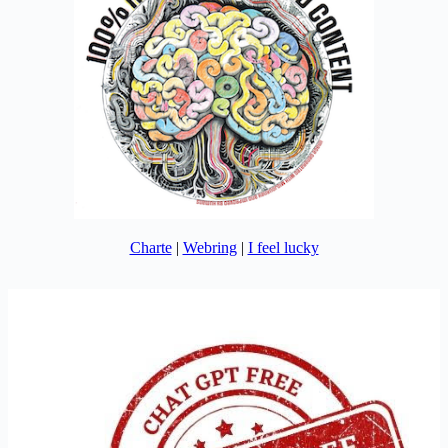
Charte
|
Webring
|
I feel lucky