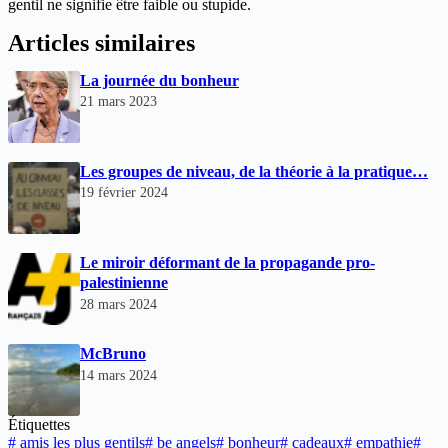
gentil ne signifie être faible ou stupide.
Articles similaires
La journée du bonheur
21 mars 2023
Les groupes de niveau, de la théorie à la pratique…
19 février 2024
Le miroir déformant de la propagande pro-
palestinienne
28 mars 2024
McBruno
14 mars 2024
Étiquettes
#
amis les plus gentils
#
be angels
#
bonheur
#
cadeaux
#
empathie
#