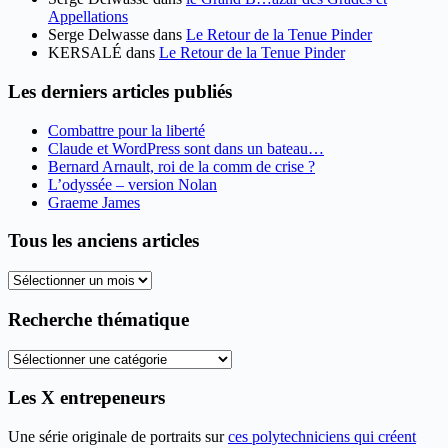
Appellations
Serge Delwasse
dans
Le Retour de la Tenue Pinder
KERSALÉ
dans
Le Retour de la Tenue Pinder
Les derniers articles publiés
Combattre pour la liberté
Claude et WordPress sont dans un bateau…
Bernard Arnault, roi de la comm de crise ?
L’odyssée – version Nolan
Graeme James
Tous les anciens articles
Tous
les
anciens
Recherche thématique
articles
Recherche
thématique
Les X entrepeneurs
Une série originale de portraits sur
ces polytechniciens qui créent