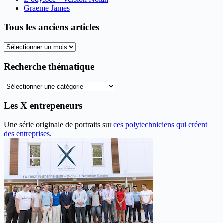
Graeme James
Tous les anciens articles
Tous
les
anciens
Recherche thématique
articles
Recherche
thématique
Les X entrepeneurs
Une série originale de portraits sur
ces polytechniciens qui créent
des entreprises
.