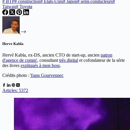
#
BTP
#
construction
#
Etats-Unis
#
Japon
#
semi-conducteurs
#
Taiwan
#
Toyota
Herve Kabla
Hervé Kabla, ex-DS, ancien CTO de start-up, ancien
patron
d'agence de comm'
, consultant
très digital
et cofondateur de la série
des livres
expliqués à mon boss
.
Crédits photo :
Yann Gourvennec
Articles: 5372