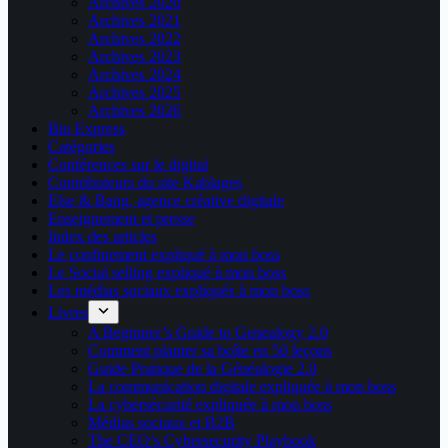
Archives 2020
Archives 2021
Archives 2022
Archives 2023
Archives 2024
Archives 2025
Archives 2026
Bio Express
Catégories
Conférences sur le digital
Contributeurs du site Kablages
Else & Bang, agence créative digitale
Enseignement et presse
Index des articles
Le confinement expliqué à mon boss
Le Social selling expliqué à mon boss
Les médias sociaux expliqués à mon boss
Livres
A Beginner’s Guide to Genealogy 2.0
Comment planter sa boîte en 50 leçons
Guide Pratique de la Généalogie 2.0
La communication digitale expliquée à mon boss
La cybersécurité expliquée à mon boss
Médias sociaux et B2B
The CEO’s Cybersecurity Playbook