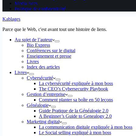
Media Aces
Politique de confidentialité
Kablages
Parce que le Web, c'est avant tout une histoire de liens.
Au sujet de l’auteur
Bio Express
Conférences sur le digital
Enseignement et presse
Livres
Index des articles
Livres
Cybersécurité
La cybersécurité expliquée à mon boss
The CEO’s Cybersecurity Playbook
Gestion d’entreprise
Comment planter sa boîte en 50 leçons
Généalogie
Guide Pratique de la Généalogie 2.0
A Beginner’s Guide to Genealogy 2.0
Marketing digital
La communication digitale expliquée à mon boss
Le Social selling expliqué à mon boss