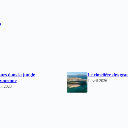
m
ours dans la jungle
Le cimetière des gra
zonienne
7 avril 2026
in 2023