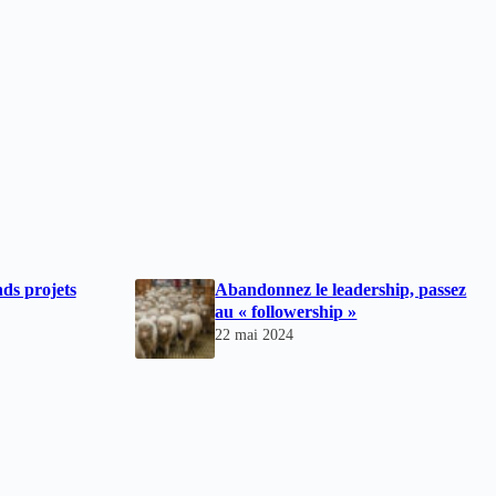
nds projets
Abandonnez le leadership, passez
au « followership »
22 mai 2024