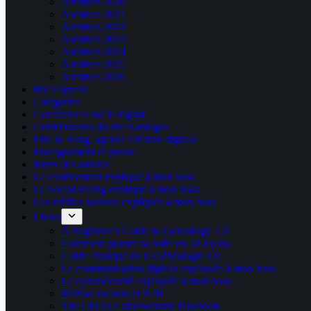
Archives 2020
Archives 2021
Archives 2022
Archives 2023
Archives 2024
Archives 2025
Archives 2026
Bio Express
Catégories
Conférences sur le digital
Contributeurs du site Kablages
Else & Bang, agence créative digitale
Enseignement et presse
Index des articles
Le confinement expliqué à mon boss
Le Social selling expliqué à mon boss
Les médias sociaux expliqués à mon boss
Livres
A Beginner’s Guide to Genealogy 2.0
Comment planter sa boîte en 50 leçons
Guide Pratique de la Généalogie 2.0
La communication digitale expliquée à mon boss
La cybersécurité expliquée à mon boss
Médias sociaux et B2B
The CEO’s Cybersecurity Playbook