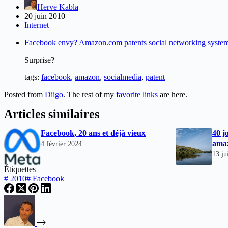
Herve Kabla
20 juin 2010
Internet
Facebook envy? Amazon.com patents social networking syste
Surprise?
tags
:
facebook
,
amazon
,
socialmedia
,
patent
Posted from
Diigo
. The rest of my
favorite links
are here.
Articles similaires
Facebook, 20 ans et déjà vieux
40 j
ama
4 février 2024
13 ju
Étiquettes
#
2010
#
Facebook