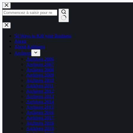
Passer
au
contenu
Aucun
résultat
50 Ways to Kill your Business
About
About Kablages
Archives
Archives 2006
Archives 2007
Archives 2008
Archives 2009
Archives 2010
Archives 2011
Archives 2012
Archives 2013
Archives 2014
Archives 2015
Archives 2016
Archives 2017
Archives 2018
Archives 2019