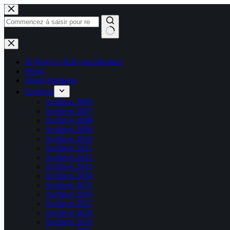
Passer
au
contenu
Aucun
résultat
50 Ways to Kill your Business
About
About Kablages
Archives
Archives 2006
Archives 2007
Archives 2008
Archives 2009
Archives 2010
Archives 2011
Archives 2012
Archives 2013
Archives 2014
Archives 2015
Archives 2016
Archives 2017
Archives 2018
Archives 2019