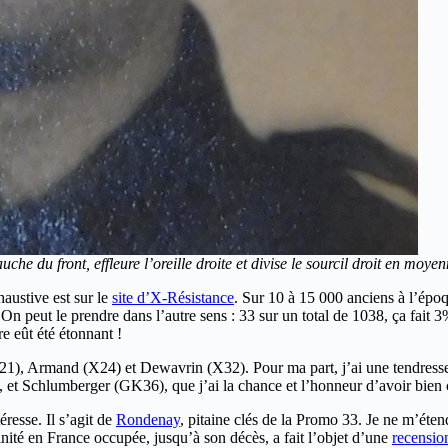
uche du front, effleure l’oreille droite et divise le sourcil droit en moye
haustive est sur le
site d’X-Résistance
. Sur 10 à 15 000 anciens à l’époq
On peut le prendre dans l’autre sens : 33 sur un total de 1038, ça fait 3
re eût été étonnant !
21), Armand (X24) et Dewavrin (X32). Pour ma part, j’ai une tendresse
 et Schlumberger (GK36), que j’ai la chance et l’honneur d’avoir bien
éresse. Il s’agit de
Rondenay
, pitaine clés de la Promo 33. Je ne m’éten
inité en France occupée, jusqu’à son décès, a fait l’objet d’une
recensi