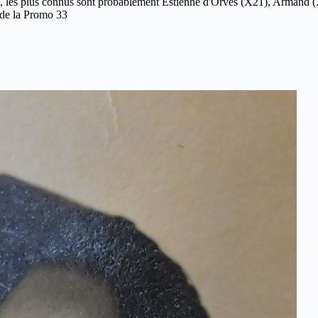
3, les plus connus sont probablement Estienne d'Orves (X21), Armand (X2
s de la Promo 33