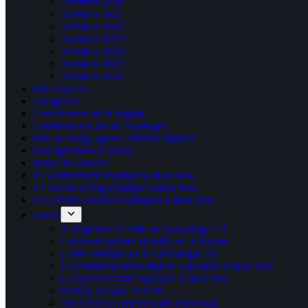
Archives 2020
Archives 2021
Archives 2022
Archives 2023
Archives 2024
Archives 2025
Archives 2026
Bio Express
Catégories
Conférences sur le digital
Contributeurs du site Kablages
Else & Bang, agence créative digitale
Enseignement et presse
Index des articles
Le confinement expliqué à mon boss
Le Social selling expliqué à mon boss
Les médias sociaux expliqués à mon boss
Livres
A Beginner’s Guide to Genealogy 2.0
Comment planter sa boîte en 50 leçons
Guide Pratique de la Généalogie 2.0
La communication digitale expliquée à mon boss
La cybersécurité expliquée à mon boss
Médias sociaux et B2B
The CEO’s Cybersecurity Playbook