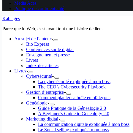
Media Aces
Politique de confidentialité
Kablages
Parce que le Web, c'est avant tout une histoire de liens.
Au sujet de l’auteur
Bio Express
Conférences sur le digital
Enseignement et presse
Livres
Index des articles
Livres
Cybersécurité
La cybersécurité expliquée à mon boss
The CEO’s Cybersecurity Playbook
Gestion d’entreprise
Comment planter sa boîte en 50 leçons
Généalogie
Guide Pratique de la Généalogie 2.0
A Beginner’s Guide to Genealogy 2.0
Marketing digital
La communication digitale expliquée à mon boss
Le Social selling expliqué à mon boss