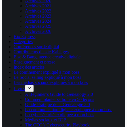
Archives 2020
Archives 2021
Archives 2022
Archives 2023
Archives 2024
Archives 2025
Archives 2026
Bio Express
Catégories
Conférences sur le digital
Contributeurs du site Kablages
Else & Bang, agence créative digitale
Enseignement et presse
Index des articles
Le confinement expliqué à mon boss
Le Social selling expliqué à mon boss
Les médias sociaux expliqués à mon boss
Livres
A Beginner’s Guide to Genealogy 2.0
Comment planter sa boîte en 50 leçons
Guide Pratique de la Généalogie 2.0
La communication digitale expliquée à mon boss
La cybersécurité expliquée à mon boss
Médias sociaux et B2B
The CEO’s Cybersecurity Playbook