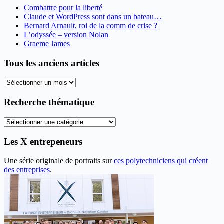
Combattre pour la liberté
Claude et WordPress sont dans un bateau…
Bernard Arnault, roi de la comm de crise ?
L’odyssée – version Nolan
Graeme James
Tous les anciens articles
Tous
les
anciens
Recherche thématique
articles
Recherche
thématique
Les X entrepeneurs
Une série originale de portraits sur
ces polytechniciens qui créent
des entreprises
.