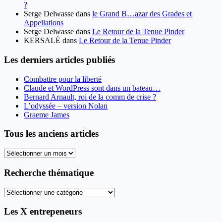
?
Serge Delwasse
dans
le Grand B…azar des Grades et
Appellations
Serge Delwasse
dans
Le Retour de la Tenue Pinder
KERSALÉ
dans
Le Retour de la Tenue Pinder
Les derniers articles publiés
Combattre pour la liberté
Claude et WordPress sont dans un bateau…
Bernard Arnault, roi de la comm de crise ?
L’odyssée – version Nolan
Graeme James
Tous les anciens articles
Tous
les
anciens
Recherche thématique
articles
Recherche
thématique
Les X entrepeneurs