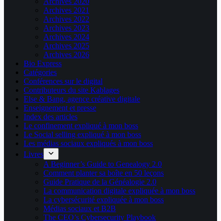
Archives 2020
Archives 2021
Archives 2022
Archives 2023
Archives 2024
Archives 2025
Archives 2026
Bio Express
Catégories
Conférences sur le digital
Contributeurs du site Kablages
Else & Bang, agence créative digitale
Enseignement et presse
Index des articles
Le confinement expliqué à mon boss
Le Social selling expliqué à mon boss
Les médias sociaux expliqués à mon boss
Livres
A Beginner’s Guide to Genealogy 2.0
Comment planter sa boîte en 50 leçons
Guide Pratique de la Généalogie 2.0
La communication digitale expliquée à mon boss
La cybersécurité expliquée à mon boss
Médias sociaux et B2B
The CEO’s Cybersecurity Playbook