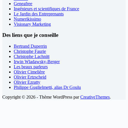
Geneafree
Ingénieurs et scientifiques de France
Le Jardin des Entreprenants
Numerikissimo
Visionary Marketing
Des liens que je conseille
Bertrand Duperrin
Christophe Faurie
Christophe Lachnitt
Irwin Wladawsky-Berger
Les beaux parleurs
Olivier Cimelière
Olivier Ertzscheid
Olivier Ezratty
Philippe Guglielmetti, alias Dr Goulu
Copyright © 2026 - Thème WordPress par
CreativeThemes
.