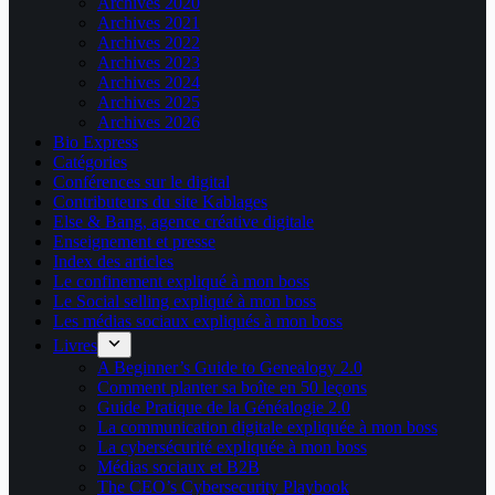
Archives 2020
Archives 2021
Archives 2022
Archives 2023
Archives 2024
Archives 2025
Archives 2026
Bio Express
Catégories
Conférences sur le digital
Contributeurs du site Kablages
Else & Bang, agence créative digitale
Enseignement et presse
Index des articles
Le confinement expliqué à mon boss
Le Social selling expliqué à mon boss
Les médias sociaux expliqués à mon boss
Livres
A Beginner’s Guide to Genealogy 2.0
Comment planter sa boîte en 50 leçons
Guide Pratique de la Généalogie 2.0
La communication digitale expliquée à mon boss
La cybersécurité expliquée à mon boss
Médias sociaux et B2B
The CEO’s Cybersecurity Playbook