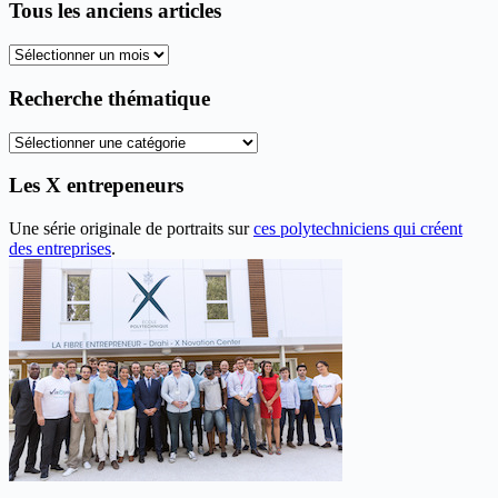
Tous les anciens articles
Tous
les
anciens
Recherche thématique
articles
Recherche
thématique
Les X entrepeneurs
Une série originale de portraits sur
ces polytechniciens qui créent
des entreprises
.