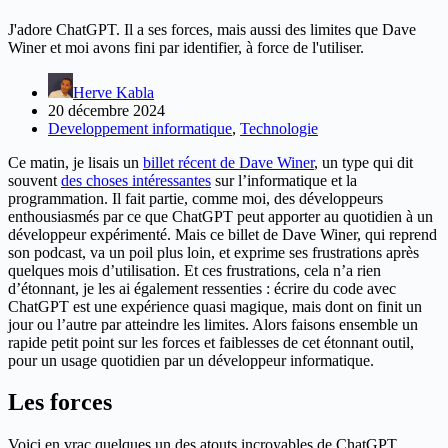
J'adore ChatGPT. Il a ses forces, mais aussi des limites que Dave
Winer et moi avons fini par identifier, à force de l'utiliser.
Herve Kabla
20 décembre 2024
Developpement informatique
,
Technologie
Ce matin, je lisais un
billet récent de Dave Winer
, un type qui dit
souvent
des choses intéressantes
sur l’informatique et la
programmation. Il fait partie, comme moi, des développeurs
enthousiasmés par ce que ChatGPT peut apporter au quotidien à un
développeur expérimenté. Mais ce billet de Dave Winer, qui reprend
son podcast, va un poil plus loin, et exprime ses frustrations après
quelques mois d’utilisation. Et ces frustrations, cela n’a rien
d’étonnant, je les ai également ressenties : écrire du code avec
ChatGPT est une expérience quasi magique, mais dont on finit un
jour ou l’autre par atteindre les limites. Alors faisons ensemble un
rapide petit point sur les forces et faiblesses de cet étonnant outil,
pour un usage quotidien par un développeur informatique.
Les forces
Voici en vrac quelques un des atouts incroyables de ChatGPT.