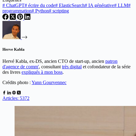
#
ChatGPT
#
écrire du code
#
ElasticSearch
#
IA générative
#
LLM
#
programmation
#
Python
#
scripting
Herve Kabla
Hervé Kabla, ex-DS, ancien CTO de start-up, ancien
patron
d'agence de comm'
, consultant
très digital
et cofondateur de la série
des livres
expliqués à mon boss
.
Crédits photo :
Yann Gourvennec
Articles: 5372