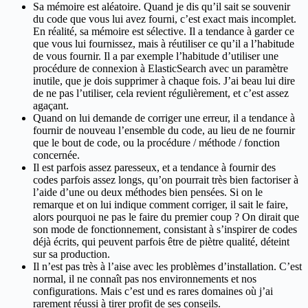
Sa mémoire est aléatoire. Quand je dis qu’il sait se souvenir
du code que vous lui avez fourni, c’est exact mais incomplet.
En réalité, sa mémoire est sélective. Il a tendance à garder ce
que vous lui fournissez, mais à réutiliser ce qu’il a l’habitude
de vous fournir. Il a par exemple l’habitude d’utiliser une
procédure de connexion à ElasticSearch avec un paramètre
inutile, que je dois supprimer à chaque fois. J’ai beau lui dire
de ne pas l’utiliser, cela revient régulièrement, et c’est assez
agaçant.
Quand on lui demande de corriger une erreur, il a tendance à
fournir de nouveau l’ensemble du code, au lieu de ne fournir
que le bout de code, ou la procédure / méthode / fonction
concernée.
Il est parfois assez paresseux, et a tendance à fournir des
codes parfois assez longs, qu’on pourrait très bien factoriser à
l’aide d’une ou deux méthodes bien pensées. Si on le
remarque et on lui indique comment corriger, il sait le faire,
alors pourquoi ne pas le faire du premier coup ? On dirait que
son mode de fonctionnement, consistant à s’inspirer de codes
déjà écrits, qui peuvent parfois être de piètre qualité, déteint
sur sa production.
Il n’est pas très à l’aise avec les problèmes d’installation. C’est
normal, il ne connaît pas nos environnements et nos
configurations. Mais c’est und es rares domaines où j’ai
rarement réussi à tirer profit de ses conseils.