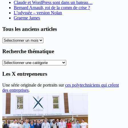
Claude et WordPress sont dans un bateau…
Bernard Arnault, roi de la comm de crise ?
L’odyssée – version Nolan
Graeme James
Tous les anciens articles
Tous
les
anciens
Recherche thématique
articles
Recherche
thématique
Les X entrepeneurs
Une série originale de portraits sur
ces polytechniciens qui créent
des entreprises
.