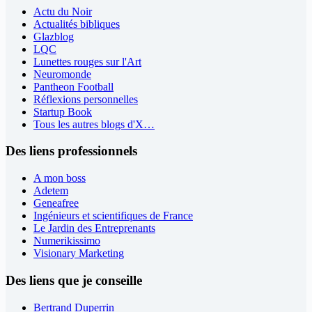
Actu du Noir
Actualités bibliques
Glazblog
LQC
Lunettes rouges sur l'Art
Neuromonde
Pantheon Football
Réflexions personnelles
Startup Book
Tous les autres blogs d'X…
Des liens professionnels
A mon boss
Adetem
Geneafree
Ingénieurs et scientifiques de France
Le Jardin des Entreprenants
Numerikissimo
Visionary Marketing
Des liens que je conseille
Bertrand Duperrin