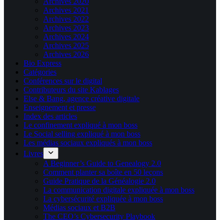
Archives 2020
Archives 2021
Archives 2022
Archives 2023
Archives 2024
Archives 2025
Archives 2026
Bio Express
Catégories
Conférences sur le digital
Contributeurs du site Kablages
Else & Bang, agence créative digitale
Enseignement et presse
Index des articles
Le confinement expliqué à mon boss
Le Social selling expliqué à mon boss
Les médias sociaux expliqués à mon boss
Livres
A Beginner’s Guide to Genealogy 2.0
Comment planter sa boîte en 50 leçons
Guide Pratique de la Généalogie 2.0
La communication digitale expliquée à mon boss
La cybersécurité expliquée à mon boss
Médias sociaux et B2B
The CEO’s Cybersecurity Playbook