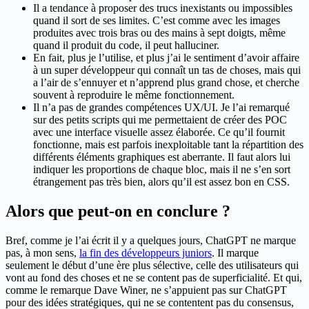
Il a tendance à proposer des trucs inexistants ou impossibles
quand il sort de ses limites. C’est comme avec les images
produites avec trois bras ou des mains à sept doigts, même
quand il produit du code, il peut halluciner.
En fait, plus je l’utilise, et plus j’ai le sentiment d’avoir affaire
à un super développeur qui connaît un tas de choses, mais qui
a l’air de s’ennuyer et n’apprend plus grand chose, et cherche
souvent à reproduire le même fonctionnement.
Il n’a pas de grandes compétences UX/UI. Je l’ai remarqué
sur des petits scripts qui me permettaient de créer des POC
avec une interface visuelle assez élaborée. Ce qu’il fournit
fonctionne, mais est parfois inexploitable tant la répartition des
différents éléments graphiques est aberrante. Il faut alors lui
indiquer les proportions de chaque bloc, mais il ne s’en sort
étrangement pas très bien, alors qu’il est assez bon en CSS.
Alors que peut-on en conclure ?
Bref, comme je l’ai écrit il y a quelques jours, ChatGPT ne marque
pas, à mon sens,
la fin des développeurs juniors
. Il marque
seulement le début d’une ère plus sélective, celle des utilisateurs qui
vont au fond des choses et ne se content pas de superficialité. Et qui,
comme le remarque Dave Winer, ne s’appuient pas sur ChatGPT
pour des idées stratégiques, qui ne se contentent pas du consensus,