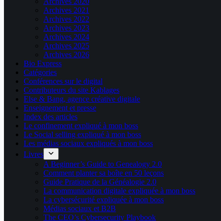
Archives 2020
Archives 2021
Archives 2022
Archives 2023
Archives 2024
Archives 2025
Archives 2026
Bio Express
Catégories
Conférences sur le digital
Contributeurs du site Kablages
Else & Bang, agence créative digitale
Enseignement et presse
Index des articles
Le confinement expliqué à mon boss
Le Social selling expliqué à mon boss
Les médias sociaux expliqués à mon boss
Livres
A Beginner’s Guide to Genealogy 2.0
Comment planter sa boîte en 50 leçons
Guide Pratique de la Généalogie 2.0
La communication digitale expliquée à mon boss
La cybersécurité expliquée à mon boss
Médias sociaux et B2B
The CEO’s Cybersecurity Playbook