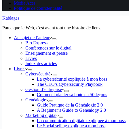
Media Aces
Politique de confidentialité
Kablages
Parce que le Web, c'est avant tout une histoire de liens.
Au sujet de l’auteur
Bio Express
Conférences sur le digital
Enseignement et presse
Livres
Index des articles
Livres
Cybersécurité
La cybersécurité expliquée à mon boss
The CEO’s Cybersecurity Playbook
Gestion d’entreprise
Comment planter sa boîte en 50 leçons
Généalogie
Guide Pratique de la Généalogie 2.0
A Beginner’s Guide to Genealogy 2.0
Marketing digital
La communication digitale expliquée à mon boss
Le Social selling expliqué à mon boss