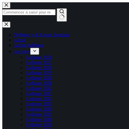
Passer
au
contenu
Aucun
résultat
50 Ways to Kill your Business
About
About Kablages
Archives
Archives 2006
Archives 2007
Archives 2008
Archives 2009
Archives 2010
Archives 2011
Archives 2012
Archives 2013
Archives 2014
Archives 2015
Archives 2016
Archives 2017
Archives 2018
Archives 2019