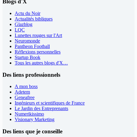
Blogs d'X
Actu du Noir
Actualités bibliques
Glazblog
LQC
Lunettes rouges sur l'Art
Neuromonde
Pantheon Football
Réflexions personnelles
Startup Book
Tous les autres blogs d'X…
Des liens professionnels
A mon boss
Adetem
Geneafree
Ingénieurs et scientifiques de France
Le Jardin des Entreprenants
Numerikissimo
Visionary Marketing
Des liens que je conseille