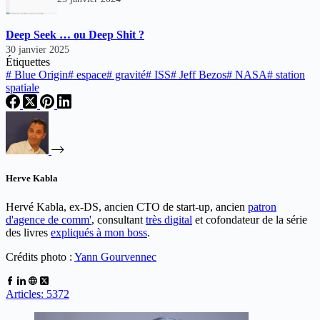
Deep Seek … ou Deep Shit ?
30 janvier 2025
Étiquettes
#
Blue Origin
#
espace
#
gravité
#
ISS
#
Jeff Bezos
#
NASA
#
station
spatiale
Herve Kabla
Hervé Kabla, ex-DS, ancien CTO de start-up, ancien
patron
d'agence de comm'
, consultant
très digital
et cofondateur de la série
des livres
expliqués à mon boss
.
Crédits photo :
Yann Gourvennec
Articles: 5372