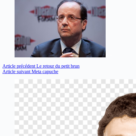
Article
précédent
Le retour du petit brun
Article
suivant
Meta capuche