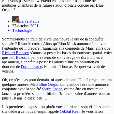
Et si vous passiez un weekend en apesanteur dans l'une des
multiples chambres de la future station orbitale conçue par Blue
Origin ?
Herve Kabla
27 octobre 2021
Technologie
Sommes-nous en train de vivre une nouvelle ère de la conquête
spatiale ? Il faut le croire; Alors qu’Elon Musk annonce à qui veut
l’entendre qu’il prépare l’humanité à la conquête de Mars, alors que
Richard Branson
s’amuse à poser les bases du tourisme spatial, voici
que
Jeff Bezos
, à peine revenu de son voyage de dix minutes en
apesanteur, s’apprête à poser les jalons d’une colonisation en
douceur de
l’orbite basse
. En clair : Thomas Pesquet va avoir des
voisins.
Oh, ce n’est pas pour demain, ni après-demain. Un tel projet prendra
quelques années. Mais
Blue Origin
, qui vient de faire une annonce
conjointe avec la société
Sierra Space
, estime être en mesure de
lancer sa première station orbitale d’ici une dizaine d’années tout au
plus ! 10 ans, c’est si peu …
Les premières images – ou plutôt vues d’artiste – sont visibles sur le
site dédié à ce nouvel engin, appelé
Orbital Reef
. Je vous laisse