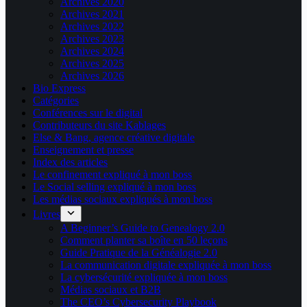
Archives 2020
Archives 2021
Archives 2022
Archives 2023
Archives 2024
Archives 2025
Archives 2026
Bio Express
Catégories
Conférences sur le digital
Contributeurs du site Kablages
Else & Bang, agence créative digitale
Enseignement et presse
Index des articles
Le confinement expliqué à mon boss
Le Social selling expliqué à mon boss
Les médias sociaux expliqués à mon boss
Livres
A Beginner’s Guide to Genealogy 2.0
Comment planter sa boîte en 50 leçons
Guide Pratique de la Généalogie 2.0
La communication digitale expliquée à mon boss
La cybersécurité expliquée à mon boss
Médias sociaux et B2B
The CEO’s Cybersecurity Playbook