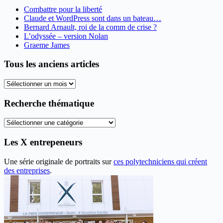
Combattre pour la liberté
Claude et WordPress sont dans un bateau…
Bernard Arnault, roi de la comm de crise ?
L’odyssée – version Nolan
Graeme James
Tous les anciens articles
Tous
les
anciens
Recherche thématique
articles
Recherche
thématique
Les X entrepeneurs
Une série originale de portraits sur
ces polytechniciens qui créent
des entreprises
.