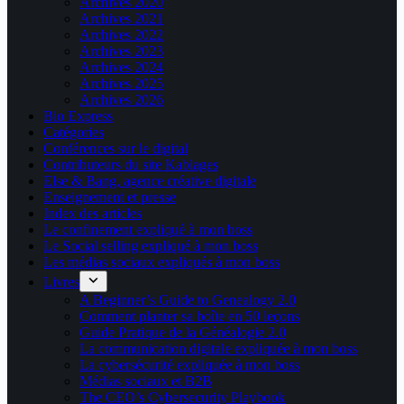
Archives 2020
Archives 2021
Archives 2022
Archives 2023
Archives 2024
Archives 2025
Archives 2026
Bio Express
Catégories
Conférences sur le digital
Contributeurs du site Kablages
Else & Bang, agence créative digitale
Enseignement et presse
Index des articles
Le confinement expliqué à mon boss
Le Social selling expliqué à mon boss
Les médias sociaux expliqués à mon boss
Livres
A Beginner’s Guide to Genealogy 2.0
Comment planter sa boîte en 50 leçons
Guide Pratique de la Généalogie 2.0
La communication digitale expliquée à mon boss
La cybersécurité expliquée à mon boss
Médias sociaux et B2B
The CEO’s Cybersecurity Playbook