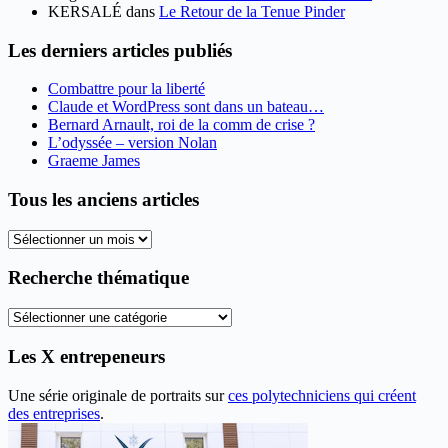
KERSALÉ
dans
Le Retour de la Tenue Pinder
Les derniers articles publiés
Combattre pour la liberté
Claude et WordPress sont dans un bateau…
Bernard Arnault, roi de la comm de crise ?
L’odyssée – version Nolan
Graeme James
Tous les anciens articles
Tous
les
anciens
Recherche thématique
articles
Recherche
thématique
Les X entrepeneurs
Une série originale de portraits sur
ces polytechniciens qui créent
des entreprises
.