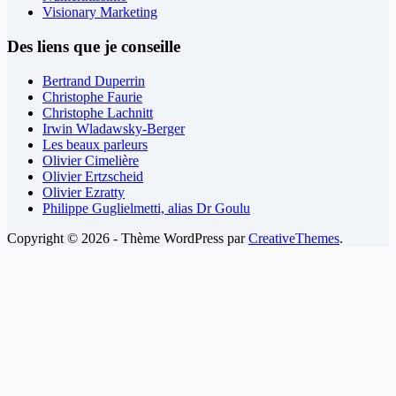
Visionary Marketing
Des liens que je conseille
Bertrand Duperrin
Christophe Faurie
Christophe Lachnitt
Irwin Wladawsky-Berger
Les beaux parleurs
Olivier Cimelière
Olivier Ertzscheid
Olivier Ezratty
Philippe Guglielmetti, alias Dr Goulu
Copyright © 2026 - Thème WordPress par
CreativeThemes
.