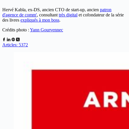
Hervé Kabla, ex-DS, ancien CTO de start-up, ancien
patron
d'agence de comm'
, consultant
très digital
et cofondateur de la série
des livres
expliqués à mon boss
.
Crédits photo :
Yann Gourvennec
Articles: 5372