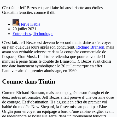
C'est fait : Jeff Bezos est parti faire lui aussi risette aux étoiles.
Gradatim ferociter, comme il dit...
Herve Kabla
20 juillet 2021
Entreprises
,
Technologie
C’est fait. Jeff Bezos est devenu le second milliardaire à s’envoyer
en l’air, quelques jours après son concurrent,
Richard Branson
, mais
avant son véritable adversaire dans la conquête commerciale de
l’espace, Elon Musk. L’histoire retiendra que pour ce vol de 11
minutes à peine (mais le double de Branson…), Bezos avait choisi
une date hautement symbolique : le 20 juillet marque en effet
l’anniversaire du premier alunissage, en 1969.
Comme dans Tintin
Comme Richard Branson, mais accompagné de son frangin et de
deux autres astronautes, Jeff Bezos a fait preuve d’une certaine dose
de courage. Et d’obstination. Il s’agissait en effet du premier vol
habité du modèle New Shepard, la fusée mise au point par Blue
Origin pour envoyer un équipage à bord d’une cabine exigüe, avant
de redescendre se poser sur Terre, dans un mouvement toujours