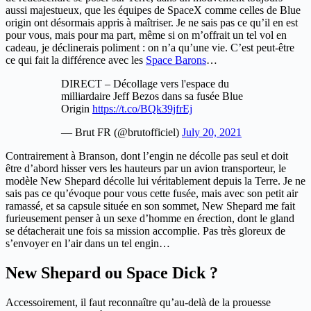
aussi majestueux, que les équipes de SpaceX comme celles de Blue
origin ont désormais appris à maîtriser. Je ne sais pas ce qu’il en est
pour vous, mais pour ma part, même si on m’offrait un tel vol en
cadeau, je déclinerais poliment : on n’a qu’une vie. C’est peut-être
ce qui fait la différence avec les
Space Barons
…
DIRECT – Décollage vers l'espace du
milliardaire Jeff Bezos dans sa fusée Blue
Origin
https://t.co/BQk39jfrEj
— Brut FR (@brutofficiel)
July 20, 2021
Contrairement à Branson, dont l’engin ne décolle pas seul et doit
être d’abord hisser vers les hauteurs par un avion transporteur, le
modèle New Shepard décolle lui véritablement depuis la Terre. Je ne
sais pas ce qu’évoque pour vous cette fusée, mais avec son petit air
ramassé, et sa capsule située en son sommet, New Shepard me fait
furieusement penser à un sexe d’homme en érection, dont le gland
se détacherait une fois sa mission accomplie. Pas très gloreux de
s’envoyer en l’air dans un tel engin…
New Shepard ou Space Dick ?
Accessoirement, il faut reconnaître qu’au-delà de la prouesse