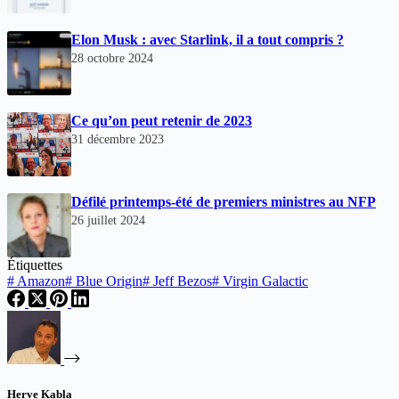
Elon Musk : avec Starlink, il a tout compris ?
28 octobre 2024
Ce qu’on peut retenir de 2023
31 décembre 2023
Défilé printemps-été de premiers ministres au NFP
26 juillet 2024
Étiquettes
#
Amazon
#
Blue Origin
#
Jeff Bezos
#
Virgin Galactic
Herve Kabla