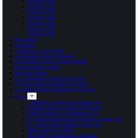
Archives 2020
Archives 2021
Archives 2022
Archives 2023
Archives 2024
Archives 2025
Archives 2026
Bio Express
Catégories
Conférences sur le digital
Contributeurs du site Kablages
Else & Bang, agence créative digitale
Enseignement et presse
Index des articles
Le confinement expliqué à mon boss
Le Social selling expliqué à mon boss
Les médias sociaux expliqués à mon boss
Livres
A Beginner’s Guide to Genealogy 2.0
Comment planter sa boîte en 50 leçons
Guide Pratique de la Généalogie 2.0
La communication digitale expliquée à mon boss
La cybersécurité expliquée à mon boss
Médias sociaux et B2B
The CEO’s Cybersecurity Playbook