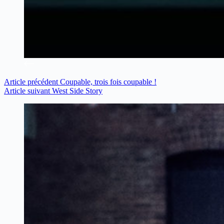
Article
précédent
Coupable, trois fois coupable !
Article
suivant
West Side Story