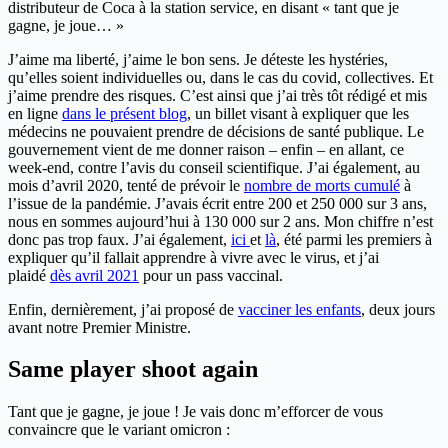
distributeur de Coca à la station service, en disant « tant que je
gagne, je joue… »
J’aime ma liberté, j’aime le bon sens. Je déteste les hystéries,
qu’elles soient individuelles ou, dans le cas du covid, collectives. Et
j’aime prendre des risques. C’est ainsi que j’ai très tôt rédigé et mis
en ligne
dans le présent blog
, un billet visant à expliquer que les
médecins ne pouvaient prendre de décisions de santé publique. Le
gouvernement vient de me donner raison – enfin – en allant, ce
week-end, contre l’avis du conseil scientifique. J’ai également, au
mois d’avril 2020, tenté de prévoir le
nombre de morts cumulé
à
l’issue de la pandémie. J’avais écrit entre 200 et 250 000 sur 3 ans,
nous en sommes aujourd’hui à 130 000 sur 2 ans. Mon chiffre n’est
donc pas trop faux. J’ai également,
ici
et
là
, été parmi les premiers à
expliquer qu’il fallait apprendre à vivre avec le virus, et j’ai
plaidé
dès avril 2021
pour un pass vaccinal.
Enfin, dernièrement, j’ai proposé de
vacciner les enfants
, deux jours
avant notre Premier Ministre.
Same player shoot again
Tant que je gagne, je joue ! Je vais donc m’efforcer de vous
convaincre que le variant omicron :