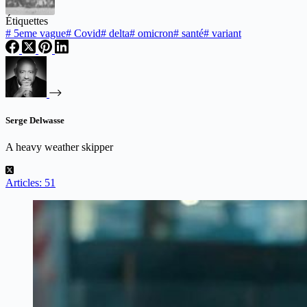
Étiquettes
#
5eme vague
#
Covid
#
delta
#
omicron
#
santé
#
variant
Serge Delwasse
A heavy weather skipper
Articles: 51