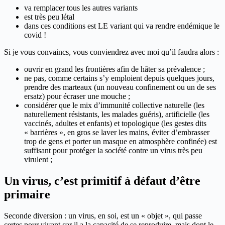
va remplacer tous les autres variants
est très peu létal
dans ces conditions est LE variant qui va rendre endémique le
covid !
Si je vous convaincs, vous conviendrez avec moi qu’il faudra alors :
ouvrir en grand les frontières afin de hâter sa prévalence ;
ne pas, comme certains s’y emploient depuis quelques jours,
prendre des marteaux (un nouveau confinement ou un de ses
ersatz) pour écraser une mouche ;
considérer que le mix d’immunité collective naturelle (les
naturellement résistants, les malades guéris), artificielle (les
vaccinés, adultes et enfants) et topologique (les gestes dits
« barrières », en gros se laver les mains, éviter d’embrasser
trop de gens et porter un masque en atmosphère confinée) est
suffisant pour protéger la société contre un virus très peu
virulent ;
Un virus, c’est primitif à défaut d’être
primaire
Seconde diversion : un virus, en soi, est un « objet », qui passe
certes pour vivant car il a la capacité de se reproduire, mais dont le