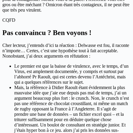
gros ou être méchant ? Omicron étant très contagieux, il ne peut être
que très peu virulent.
CQFD
Pas convaincu ? Ben voyons !
Cher lecteur, j’entends d’ici ta réaction : Delwasse est fou, il raconte
n’importe… Certes, c’est une hypothèse tout à fait acceptable.
Nonobstant, j’ai deux arguments en réfutation :
Le premier est que la baisse de virulence, avec le temps, d’un
Virus, est amplement documentée, y compris et surtout par
l’abhorré Pr Raoult, qui est certes devenu l’Antéchrist, mais
qui a quelques références sur le sujet.
Mais, la référence à Didier Raoult étant évidemment la plus
mauvaise idée que j’aie eue depuis pas mal de temps, j’ai un
argument beaucoup plus fort : le crunch. Non, le crunch n’est
pas une référence de chocolat croustillant, ni même un match
de rugby opposant la France à l’Angleterre. Il s’agit de
prendre une base de données – un fichier excel quoi – et la
triturer suffisamment pour en déduire quelque chose
d’intéressant. Un boulot de consultant en stratégie junior. Et
j’étais hyper bon à ce jeu. alors j’ai pris les données sus-