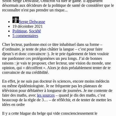
Selon Serge Delwasse, Omicron va tuer le game. Il appartient
désormais aux décideurs de la politique de santé de considérer que le
reconnaître n'est pas prendre un risque...
Serge Delwasse
19 décembre 2021
Politique
,
Société
5 commentaires
Cher lecteur, pardonne-moi ce titre inhabituel dans sa forme –
d’ordinaire, je tente de plus châtier la langue – c’est pour faire
djeun’s et donc convaincre :). Je te prie également de bien vouloir
me pardonner ces prolégomènes un peu longs. J’ai de bonnes
raisons : je vais te proposer, cher lecteur, une vision du monde, une
opinion, qui « décoiffent ». Alors je dois préalablement tenter de te
convaincre de ma crédibilité.
En effet, je ne suis pas docteur ès sciences, encore moins médecin
ou même épidémiologiste. Je ne fréquente pas les plateaux de
télévision pour déblatérer à longueur de journées. Je me contente de
faire des maths, avec
les sources
– quand je dis des maths, c’est
beaucoup de la règle de 3… – de réfléchir, et de tenter de mettre les
idées en ordre
Il y a cette blague du belge qui vide consciencieusement le