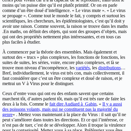
moins qu’on puisse dire qu’il est plutôt primitif. Or on en parle
comme d’un être doué d’intelligence. « Le virus mute ». « Le virus
se propage ». Comme tout le monde le fait, y compris et surtout les
scientifiques, les chercheurs, les épidémiologistes, c’est qu’il doit y
avoir une raison. Comme souvent, la raison se trouve dans les maths
.En maths, on définit des objets, qui sont des groupes d’objets, mais
qui ont des propriétés nettement plus intéressantes, et en tous cas
plus faciles à étudier.
À commencer par la théorie des ensembles. Mais également et
surtout des « trucs » plus complexes, les fonctions de fonctions, les
suites de suites, les séries, voire, encore plus complexes, et là se
trouve mon niveau d’incompétence, les
variétés
, les
distributions
…
Bref, individuellement, le virus est très con, mais collectivement, il
faut considérer que c’est un être complexe et doué de raison, et je
mettrai un V à Virus pour le distinguer.
Ceux d’entre vous qui ont eu des enfants savent que certains
marchent tôt, d’autres parlent tôt, mais qu’il est très rare de faire les
deux à la fois. Comme le
fait dire Audiard à Gabin
, «
Il y a aussi
des poissons volants, mais qui ne constituent pas la majorité du
genre
« . Mettez vous maintenant à la place du Virus : il sait qu’il ne
peut s’améliorer dans toutes les directions. Et ce qui l’intéresse, ce
n’est pas de tuer, c’est de se développer. Alors il troque la virulence
pour la contagiosité. Mettez vous à sa place. Préféreriez vous êtes