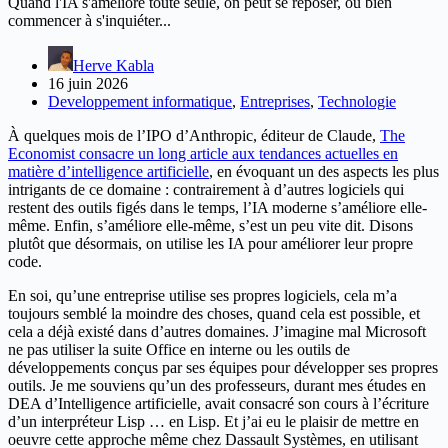
Quand l'IA s'améliore toute seule, on peut se reposer, ou bien
commencer à s'inquiéter...
Herve Kabla
16 juin 2026
Developpement informatique
,
Entreprises
,
Technologie
À quelques mois de l’IPO d’Anthropic, éditeur de Claude,
The
Economist consacre un long article aux tendances actuelles en
matière d’intelligence artificielle
, en évoquant un des aspects les plus
intrigants de ce domaine : contrairement à d’autres logiciels qui
restent des outils figés dans le temps, l’IA moderne s’améliore elle-
même. Enfin, s’améliore elle-même, s’est un peu vite dit. Disons
plutôt que désormais, on utilise les IA pour améliorer leur propre
code.
En soi, qu’une entreprise utilise ses propres logiciels, cela m’a
toujours semblé la moindre des choses, quand cela est possible, et
cela a déjà existé dans d’autres domaines. J’imagine mal Microsoft
ne pas utiliser la suite Office en interne ou les outils de
développements conçus par ses équipes pour développer ses propres
outils. Je me souviens qu’un des professeurs, durant mes études en
DEA d’Intelligence artificielle, avait consacré son cours à l’écriture
d’un interpréteur Lisp … en Lisp. Et j’ai eu le plaisir de mettre en
oeuvre cette approche même chez Dassault Systèmes, en utilisant