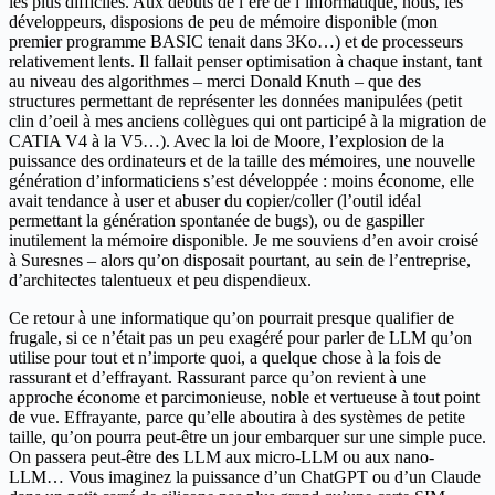
les plus difficiles. Aux débuts de l’ère de l’informatique, nous, les
développeurs, disposions de peu de mémoire disponible (mon
premier programme BASIC tenait dans 3Ko…) et de processeurs
relativement lents. Il fallait penser optimisation à chaque instant, tant
au niveau des algorithmes – merci Donald Knuth – que des
structures permettant de représenter les données manipulées (petit
clin d’oeil à mes anciens collègues qui ont participé à la migration de
CATIA V4 à la V5…). Avec la loi de Moore, l’explosion de la
puissance des ordinateurs et de la taille des mémoires, une nouvelle
génération d’informaticiens s’est développée : moins économe, elle
avait tendance à user et abuser du copier/coller (l’outil idéal
permettant la génération spontanée de bugs), ou de gaspiller
inutilement la mémoire disponible. Je me souviens d’en avoir croisé
à Suresnes – alors qu’on disposait pourtant, au sein de l’entreprise,
d’architectes talentueux et peu dispendieux.
Ce retour à une informatique qu’on pourrait presque qualifier de
frugale, si ce n’était pas un peu exagéré pour parler de LLM qu’on
utilise pour tout et n’importe quoi, a quelque chose à la fois de
rassurant et d’effrayant. Rassurant parce qu’on revient à une
approche économe et parcimonieuse, noble et vertueuse à tout point
de vue. Effrayante, parce qu’elle aboutira à des systèmes de petite
taille, qu’on pourra peut-être un jour embarquer sur une simple puce.
On passera peut-être des LLM aux micro-LLM ou aux nano-
LLM… Vous imaginez la puissance d’un ChatGPT ou d’un Claude