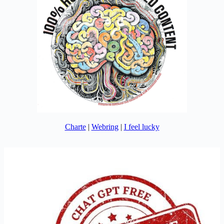
Charte
|
Webring
|
I feel lucky