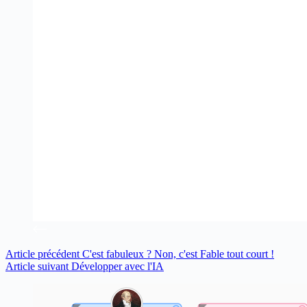
Article
précédent
C'est fabuleux ? Non, c'est Fable tout court !
Article
suivant
Développer avec l'IA