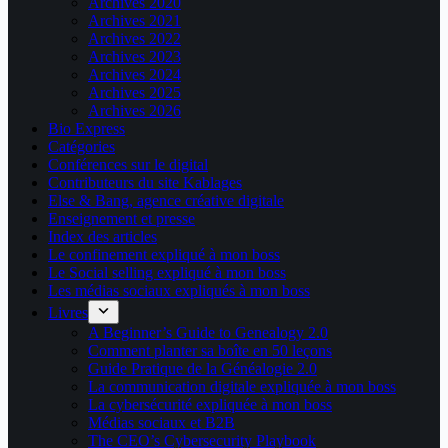
Archives 2020
Archives 2021
Archives 2022
Archives 2023
Archives 2024
Archives 2025
Archives 2026
Bio Express
Catégories
Conférences sur le digital
Contributeurs du site Kablages
Else & Bang, agence créative digitale
Enseignement et presse
Index des articles
Le confinement expliqué à mon boss
Le Social selling expliqué à mon boss
Les médias sociaux expliqués à mon boss
Livres
A Beginner’s Guide to Genealogy 2.0
Comment planter sa boîte en 50 leçons
Guide Pratique de la Généalogie 2.0
La communication digitale expliquée à mon boss
La cybersécurité expliquée à mon boss
Médias sociaux et B2B
The CEO’s Cybersecurity Playbook