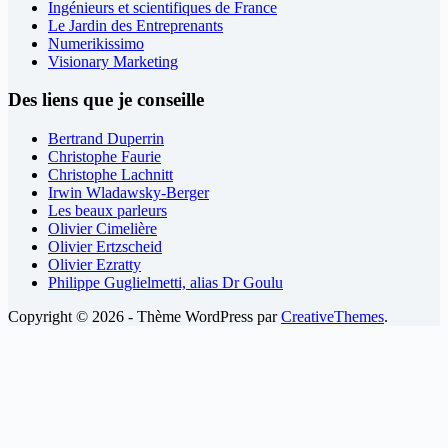
Ingénieurs et scientifiques de France
Le Jardin des Entreprenants
Numerikissimo
Visionary Marketing
Des liens que je conseille
Bertrand Duperrin
Christophe Faurie
Christophe Lachnitt
Irwin Wladawsky-Berger
Les beaux parleurs
Olivier Cimelière
Olivier Ertzscheid
Olivier Ezratty
Philippe Guglielmetti, alias Dr Goulu
Copyright © 2026 - Thème WordPress par
CreativeThemes
.