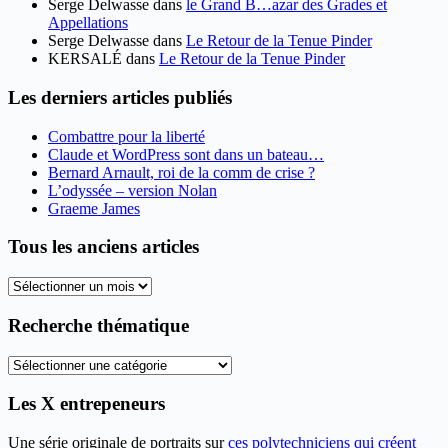
Serge Delwasse
dans
le Grand B…azar des Grades et
Appellations
Serge Delwasse
dans
Le Retour de la Tenue Pinder
KERSALÉ
dans
Le Retour de la Tenue Pinder
Les derniers articles publiés
Combattre pour la liberté
Claude et WordPress sont dans un bateau…
Bernard Arnault, roi de la comm de crise ?
L’odyssée – version Nolan
Graeme James
Tous les anciens articles
Tous
les
anciens
Recherche thématique
articles
Recherche
thématique
Les X entrepeneurs
Une série originale de portraits sur
ces polytechniciens qui créent