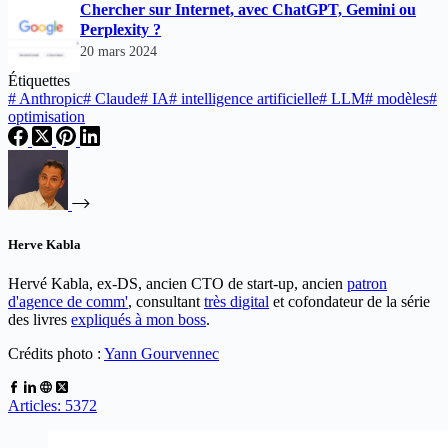
Chercher sur Internet, avec ChatGPT, Gemini ou
Perplexity ?
20 mars 2024
Étiquettes
#
Anthropic
#
Claude
#
IA
#
intelligence artificielle
#
LLM
#
modèles
#
optimisation
Herve Kabla
Hervé Kabla, ex-DS, ancien CTO de start-up, ancien
patron
d'agence de comm'
, consultant
très digital
et cofondateur de la série
des livres
expliqués à mon boss
.
Crédits photo :
Yann Gourvennec
Articles: 5372