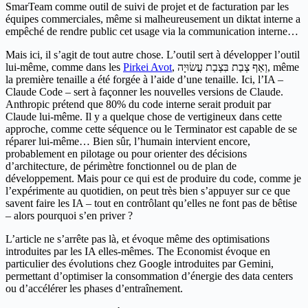
SmarTeam comme outil de suivi de projet et de facturation par les
équipes commerciales, même si malheureusement un diktat interne a
empêché de rendre public cet usage via la communication interne…
Mais ici, il s’agit de tout autre chose. L’outil sert à développer l’outil
lui-même, comme dans les
Pirkei Avot
, וְאַף צְבַת בִּצְבַת עֲשׂוּיָה, même
la première tenaille a été forgée à l’aide d’une tenaille. Ici, l’IA –
Claude Code – sert à façonner les nouvelles versions de Claude.
Anthropic prétend que 80% du code interne serait produit par
Claude lui-même. Il y a quelque chose de vertigineux dans cette
approche, comme cette séquence ou le Terminator est capable de se
réparer lui-même… Bien sûr, l’humain intervient encore,
probablement en pilotage ou pour orienter des décisions
d’architecture, de périmètre fonctionnel ou de plan de
développement. Mais pour ce qui est de produire du code, comme je
l’expérimente au quotidien, on peut très bien s’appuyer sur ce que
savent faire les IA – tout en contrôlant qu’elles ne font pas de bêtise
– alors pourquoi s’en priver ?
L’article ne s’arrête pas là, et évoque même des optimisations
introduites par les IA elles-mêmes. The Economist évoque en
particulier des évolutions chez Google introduites par Gemini,
permettant d’optimiser la consommation d’énergie des data centers
ou d’accélérer les phases d’entraînement.