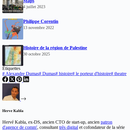
Maps
4 juillet 2023
Philippe Corentin
13 novembre 2022
Histoire de la région de Palestine
30 octobre 2025
Étiquettes
#
Alexandre Dumas
#
Dumas
#
histoire
#
le porteur d'histoire
#
theatre
Herve Kabla
Hervé Kabla, ex-DS, ancien CTO de start-up, ancien
patron
d'agence de comm'
, consultant
très digital
et cofondateur de la série