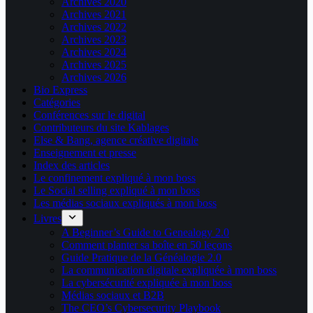
Archives 2020
Archives 2021
Archives 2022
Archives 2023
Archives 2024
Archives 2025
Archives 2026
Bio Express
Catégories
Conférences sur le digital
Contributeurs du site Kablages
Else & Bang, agence créative digitale
Enseignement et presse
Index des articles
Le confinement expliqué à mon boss
Le Social selling expliqué à mon boss
Les médias sociaux expliqués à mon boss
Livres
A Beginner’s Guide to Genealogy 2.0
Comment planter sa boîte en 50 leçons
Guide Pratique de la Généalogie 2.0
La communication digitale expliquée à mon boss
La cybersécurité expliquée à mon boss
Médias sociaux et B2B
The CEO’s Cybersecurity Playbook