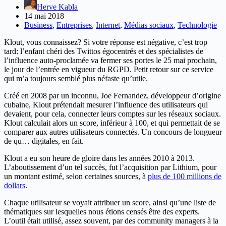
Herve Kabla
14 mai 2018
Business
,
Entreprises
,
Internet
,
Médias sociaux
,
Technologie
Klout, vous connaissez? Si votre réponse est négative, c’est trop
tard: l’enfant chéri des Twittos égocentrés et des spécialistes de
l’influence auto-proclamée va fermer ses portes le 25 mai prochain,
le jour de l’entrée en vigueur du RGPD. Petit retour sur ce service
qui m’a toujours semblé plus néfaste qu’utile.
Créé en 2008 par un inconnu, Joe Fernandez, développeur d’origine
cubaine, Klout prétendait mesurer l’influence des utilisateurs qui
devaient, pour cela, connecter leurs comptes sur les réseaux sociaux.
Klout calculait alors un score, inférieur à 100, et qui permettait de se
comparer aux autres utilisateurs connectés. Un concours de longueur
de qu… digitales, en fait.
Klout a eu son heure de gloire dans les années 2010 à 2013.
L’aboutissement d’un tel succès, fut l’acquisition par Lithium, pour
un montant estimé, selon certaines sources, à
plus de 100 millions de
dollars
.
Chaque utilisateur se voyait attribuer un score, ainsi qu’une liste de
thématiques sur lesquelles nous étions censés être des experts.
L’outil était utilisé, assez souvent, par des community managers à la