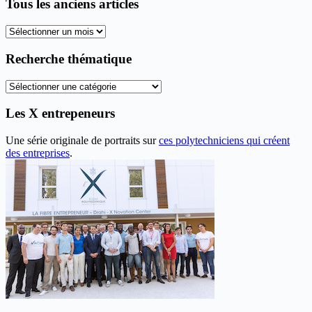
Tous les anciens articles
Tous
les
anciens
Recherche thématique
articles
Recherche
thématique
Les X entrepeneurs
Une série originale de portraits sur
ces polytechniciens qui créent
des entreprises
.