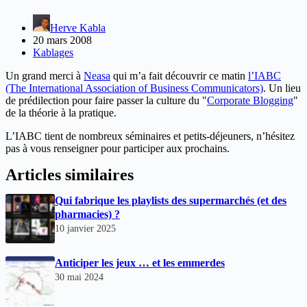
Herve Kabla
20 mars 2008
Kablages
Un grand merci à
Neasa
qui m’a fait découvrir ce matin
l’IABC
(The International Association of Business Communicators)
. Un lieu
de prédilection pour faire passer la culture du "
Corporate Blogging
"
de la théorie à la pratique.
L’IABC tient de nombreux séminaires et petits-déjeuners, n’hésitez
pas à vous renseigner pour participer aux prochains.
Articles similaires
Qui fabrique les playlists des supermarchés (et des
pharmacies) ?
10 janvier 2025
Anticiper les jeux … et les emmerdes
30 mai 2024