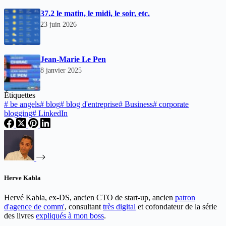
37.2 le matin, le midi, le soir, etc.
23 juin 2026
Jean-Marie Le Pen
8 janvier 2025
Étiquettes
#
be angels
#
blog
#
blog d'entreprise
#
Business
#
corporate
blogging
#
LinkedIn
Herve Kabla
Hervé Kabla, ex-DS, ancien CTO de start-up, ancien
patron
d'agence de comm'
, consultant
très digital
et cofondateur de la série
des livres
expliqués à mon boss
.