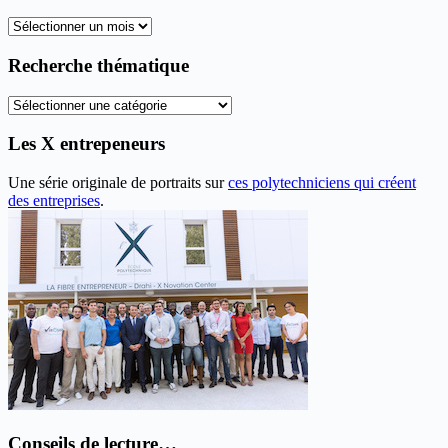
Tous
les
anciens
Recherche thématique
articles
Recherche
thématique
Les X entrepeneurs
Une série originale de portraits sur
ces polytechniciens qui créent
des entreprises
.
Conseils de lecture…