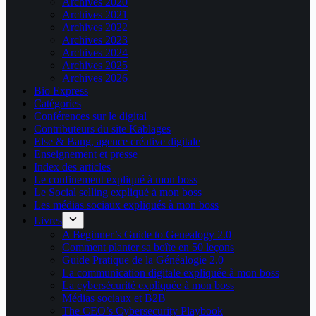
Archives 2020
Archives 2021
Archives 2022
Archives 2023
Archives 2024
Archives 2025
Archives 2026
Bio Express
Catégories
Conférences sur le digital
Contributeurs du site Kablages
Else & Bang, agence créative digitale
Enseignement et presse
Index des articles
Le confinement expliqué à mon boss
Le Social selling expliqué à mon boss
Les médias sociaux expliqués à mon boss
Livres
A Beginner’s Guide to Genealogy 2.0
Comment planter sa boîte en 50 leçons
Guide Pratique de la Généalogie 2.0
La communication digitale expliquée à mon boss
La cybersécurité expliquée à mon boss
Médias sociaux et B2B
The CEO’s Cybersecurity Playbook