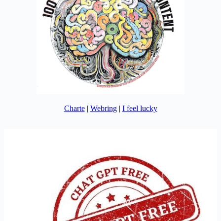
Charte
|
Webring
|
I feel lucky