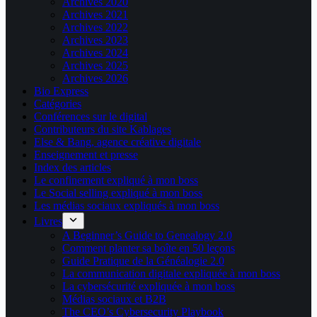
Archives 2020
Archives 2021
Archives 2022
Archives 2023
Archives 2024
Archives 2025
Archives 2026
Bio Express
Catégories
Conférences sur le digital
Contributeurs du site Kablages
Else & Bang, agence créative digitale
Enseignement et presse
Index des articles
Le confinement expliqué à mon boss
Le Social selling expliqué à mon boss
Les médias sociaux expliqués à mon boss
Livres
A Beginner’s Guide to Genealogy 2.0
Comment planter sa boîte en 50 leçons
Guide Pratique de la Généalogie 2.0
La communication digitale expliquée à mon boss
La cybersécurité expliquée à mon boss
Médias sociaux et B2B
The CEO’s Cybersecurity Playbook