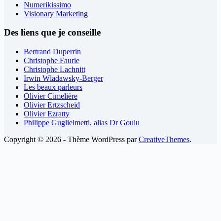
Numerikissimo
Visionary Marketing
Des liens que je conseille
Bertrand Duperrin
Christophe Faurie
Christophe Lachnitt
Irwin Wladawsky-Berger
Les beaux parleurs
Olivier Cimelière
Olivier Ertzscheid
Olivier Ezratty
Philippe Guglielmetti, alias Dr Goulu
Copyright © 2026 - Thème WordPress par
CreativeThemes
.