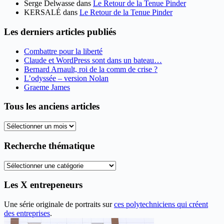
Serge Delwasse
dans
Le Retour de la Tenue Pinder
KERSALÉ
dans
Le Retour de la Tenue Pinder
Les derniers articles publiés
Combattre pour la liberté
Claude et WordPress sont dans un bateau…
Bernard Arnault, roi de la comm de crise ?
L’odyssée – version Nolan
Graeme James
Tous les anciens articles
Tous
les
anciens
Recherche thématique
articles
Recherche
thématique
Les X entrepeneurs
Une série originale de portraits sur
ces polytechniciens qui créent
des entreprises
.