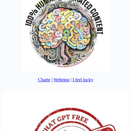
Charte
|
Webring
|
I feel lucky