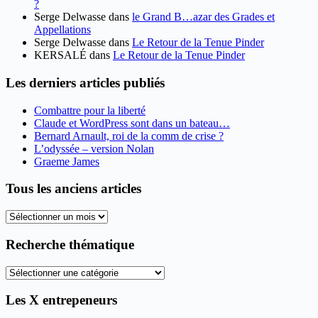
?
Serge Delwasse
dans
le Grand B…azar des Grades et
Appellations
Serge Delwasse
dans
Le Retour de la Tenue Pinder
KERSALÉ
dans
Le Retour de la Tenue Pinder
Les derniers articles publiés
Combattre pour la liberté
Claude et WordPress sont dans un bateau…
Bernard Arnault, roi de la comm de crise ?
L’odyssée – version Nolan
Graeme James
Tous les anciens articles
Tous
les
anciens
Recherche thématique
articles
Recherche
thématique
Les X entrepeneurs