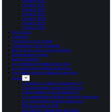
Archives 2020
Archives 2021
Archives 2022
Archives 2023
Archives 2024
Archives 2025
Archives 2026
Bio Express
Catégories
Conférences sur le digital
Contributeurs du site Kablages
Else & Bang, agence créative digitale
Enseignement et presse
Index des articles
Le confinement expliqué à mon boss
Le Social selling expliqué à mon boss
Les médias sociaux expliqués à mon boss
Livres
A Beginner’s Guide to Genealogy 2.0
Comment planter sa boîte en 50 leçons
Guide Pratique de la Généalogie 2.0
La communication digitale expliquée à mon boss
La cybersécurité expliquée à mon boss
Médias sociaux et B2B
The CEO’s Cybersecurity Playbook