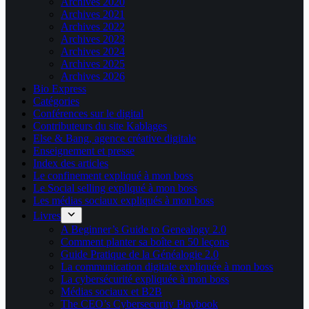
Archives 2020
Archives 2021
Archives 2022
Archives 2023
Archives 2024
Archives 2025
Archives 2026
Bio Express
Catégories
Conférences sur le digital
Contributeurs du site Kablages
Else & Bang, agence créative digitale
Enseignement et presse
Index des articles
Le confinement expliqué à mon boss
Le Social selling expliqué à mon boss
Les médias sociaux expliqués à mon boss
Livres
A Beginner’s Guide to Genealogy 2.0
Comment planter sa boîte en 50 leçons
Guide Pratique de la Généalogie 2.0
La communication digitale expliquée à mon boss
La cybersécurité expliquée à mon boss
Médias sociaux et B2B
The CEO’s Cybersecurity Playbook