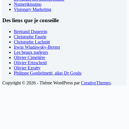
Numerikissimo
Visionary Marketing
Des liens que je conseille
Bertrand Duperrin
Christophe Faurie
Christophe Lachnitt
Irwin Wladawsky-Berger
Les beaux parleurs
Olivier Cimelière
Olivier Ertzscheid
Olivier Ezratty
Philippe Guglielmetti, alias Dr Goulu
Copyright © 2026 - Thème WordPress par
CreativeThemes
.