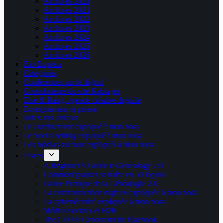
Archives 2020
Archives 2021
Archives 2022
Archives 2023
Archives 2024
Archives 2025
Archives 2026
Bio Express
Catégories
Conférences sur le digital
Contributeurs du site Kablages
Else & Bang, agence créative digitale
Enseignement et presse
Index des articles
Le confinement expliqué à mon boss
Le Social selling expliqué à mon boss
Les médias sociaux expliqués à mon boss
Livres
A Beginner’s Guide to Genealogy 2.0
Comment planter sa boîte en 50 leçons
Guide Pratique de la Généalogie 2.0
La communication digitale expliquée à mon boss
La cybersécurité expliquée à mon boss
Médias sociaux et B2B
The CEO’s Cybersecurity Playbook