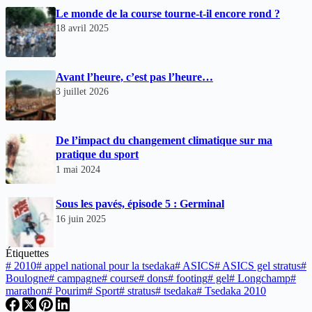
Le monde de la course tourne-t-il encore rond ?
18 avril 2025
Avant l’heure, c’est pas l’heure…
3 juillet 2026
De l’impact du changement climatique sur ma
pratique du sport
1 mai 2024
Sous les pavés, épisode 5 : Germinal
16 juin 2025
Étiquettes
#
2010
#
appel national pour la tsedaka
#
ASICS
#
ASICS gel stratus
#
Boulogne
#
campagne
#
course
#
dons
#
footing
#
gel
#
Longchamp
#
marathon
#
Pourim
#
Sport
#
stratus
#
tsedaka
#
Tsedaka 2010