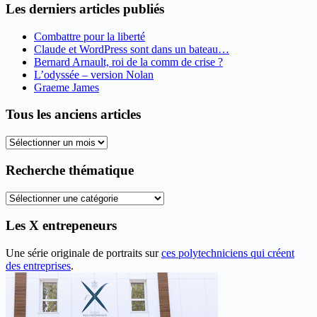
Les derniers articles publiés
Combattre pour la liberté
Claude et WordPress sont dans un bateau…
Bernard Arnault, roi de la comm de crise ?
L’odyssée – version Nolan
Graeme James
Tous les anciens articles
Tous
les
anciens
Recherche thématique
articles
Recherche
thématique
Les X entrepeneurs
Une série originale de portraits sur
ces polytechniciens qui créent
des entreprises
.