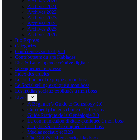
Archives 2020
Archives 2021
Archives 2022
Archives 2023
Archives 2024
Archives 2025
Archives 2026
Bio Express
Catégories
Conférences sur le digital
Contributeurs du site Kablages
Else & Bang, agence créative digitale
Enseignement et presse
Index des articles
Le confinement expliqué à mon boss
Le Social selling expliqué à mon boss
Les médias sociaux expliqués à mon boss
Livres
A Beginner’s Guide to Genealogy 2.0
Comment planter sa boîte en 50 leçons
Guide Pratique de la Généalogie 2.0
La communication digitale expliquée à mon boss
La cybersécurité expliquée à mon boss
Médias sociaux et B2B
The CEO’s Cybersecurity Playbook