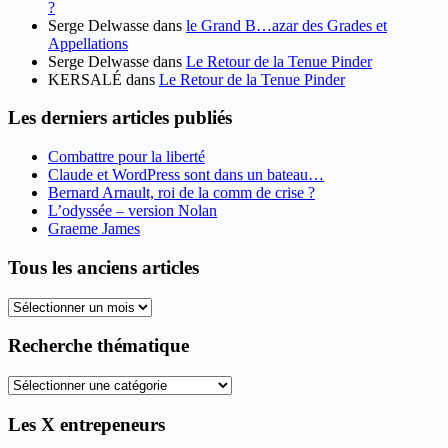
?
Serge Delwasse
dans
le Grand B…azar des Grades et
Appellations
Serge Delwasse
dans
Le Retour de la Tenue Pinder
KERSALÉ
dans
Le Retour de la Tenue Pinder
Les derniers articles publiés
Combattre pour la liberté
Claude et WordPress sont dans un bateau…
Bernard Arnault, roi de la comm de crise ?
L’odyssée – version Nolan
Graeme James
Tous les anciens articles
Tous
les
anciens
Recherche thématique
articles
Recherche
thématique
Les X entrepeneurs