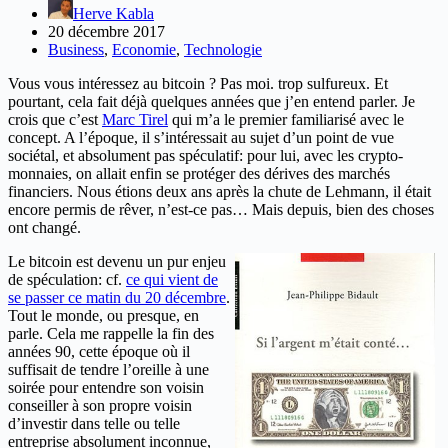
Herve Kabla
20 décembre 2017
Business
,
Economie
,
Technologie
Vous vous intéressez au bitcoin ? Pas moi. trop sulfureux. Et
pourtant, cela fait déjà quelques années que j’en entend parler. Je
crois que c’est
Marc Tirel
qui m’a le premier familiarisé avec le
concept. A l’époque, il s’intéressait au sujet d’un point de vue
sociétal, et absolument pas spéculatif: pour lui, avec les crypto-
monnaies, on allait enfin se protéger des dérives des marchés
financiers. Nous étions deux ans après la chute de Lehmann, il était
encore permis de rêver, n’est-ce pas… Mais depuis, bien des choses
ont changé.
Le bitcoin est devenu un pur enjeu
de spéculation: cf.
ce qui vient de
se passer ce matin du 20 décembre
.
Tout le monde, ou presque, en
parle. Cela me rappelle la fin des
années 90, cette époque où il
suffisait de tendre l’oreille à une
soirée pour entendre son voisin
conseiller à son propre voisin
d’investir dans telle ou telle
entreprise absolument inconnue,