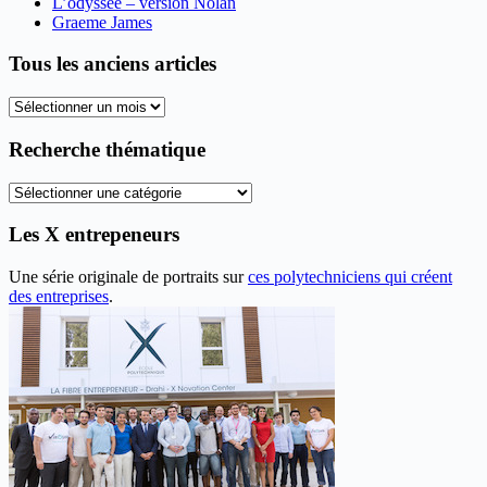
L’odyssée – version Nolan
Graeme James
Tous les anciens articles
Tous
les
anciens
Recherche thématique
articles
Recherche
thématique
Les X entrepeneurs
Une série originale de portraits sur
ces polytechniciens qui créent
des entreprises
.