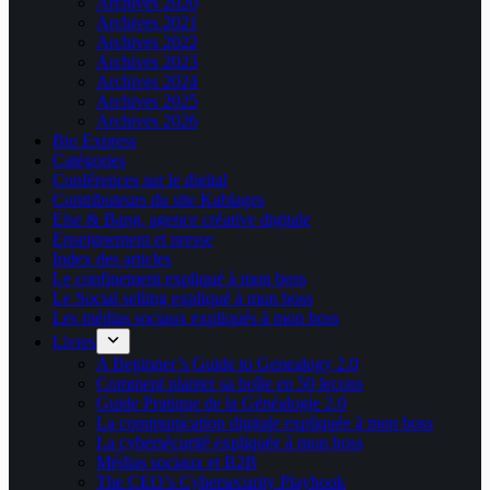
Archives 2020
Archives 2021
Archives 2022
Archives 2023
Archives 2024
Archives 2025
Archives 2026
Bio Express
Catégories
Conférences sur le digital
Contributeurs du site Kablages
Else & Bang, agence créative digitale
Enseignement et presse
Index des articles
Le confinement expliqué à mon boss
Le Social selling expliqué à mon boss
Les médias sociaux expliqués à mon boss
Livres
A Beginner’s Guide to Genealogy 2.0
Comment planter sa boîte en 50 leçons
Guide Pratique de la Généalogie 2.0
La communication digitale expliquée à mon boss
La cybersécurité expliquée à mon boss
Médias sociaux et B2B
The CEO’s Cybersecurity Playbook