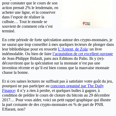
pour constater que le cours de son
action prenait 2% le lendemain, en
acheter une ligne, et la conserver
dans l’espoir de réaliser la
culbute… Tout le monde se
souvient de comment cela s’est
terminé.
En cette période de forte spéculation autour des crypto-monnaies, je
ne saurai que trop conseiller à mes quelques lecteurs de plonger dans
leur bibliothèque pour en ressortir
L’Argent, de Zola
: un livre
indémodable. Ou bien de faire
l’acquisition de cet excellent ouvrage
de Jean-Philippe Bidault, paru aux Editions du Palio. Ils y (re)-
découvriront que la spéculation sur la monnaie n’est pas une
invention récente et qu’il est bien connu que la mauvaise monnaie
chasse la bonne.
Et si ces saines lectures ne suffisait pas à satisfaire votre goût du jeu,
pourquoi ne pas participer au
concours organisé par The Daily
Finance
: il n’y a rien à perdre, et quelques bulles à gagner, à
condition de prédire le cours de cloture du bitcoin au 29 décembre
2017… Pour vous aider, voici un petit rappel graphique qui illustre
la part croisante de des crypto-monnaies en % de part de PNB.
Effarant, non?