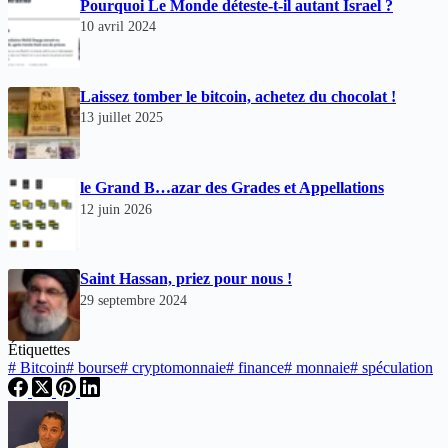
Pourquoi Le Monde déteste-t-il autant Israel ?
10 avril 2024
Laissez tomber le bitcoin, achetez du chocolat !
13 juillet 2025
le Grand B…azar des Grades et Appellations
12 juin 2026
Saint Hassan, priez pour nous !
29 septembre 2024
Étiquettes
#
Bitcoin
#
bourse
#
cryptomonnaie
#
finance
#
monnaie
#
spéculation