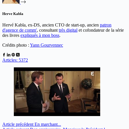
Herve Kabla
Hervé Kabla, ex-DS, ancien CTO de start-up, ancien
patron
d'agence de comm'
, consultant
très digital
et cofondateur de la série
des livres
expliqués à mon boss
.
Crédits photo :
Yann Gourvennec
Articles: 5372
Article
précédent
En marchant...