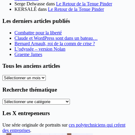
Serge Delwasse
dans
Le Retour de la Tenue Pinder
KERSALÉ
dans
Le Retour de la Tenue Pinder
Les derniers articles publiés
Combattre pour la liberté
Claude et WordPress sont dans un bateau…
Bernard Arnault, roi de la comm de crise ?
L’odyssée – version Nolan
Graeme James
Tous les anciens articles
Tous
les
anciens
Recherche thématique
articles
Recherche
thématique
Les X entrepeneurs
Une série originale de portraits sur
ces polytechniciens qui créent
des entreprises
.