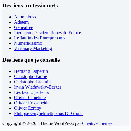
Des liens professionnels
A mon boss
Adetem
Geneafree
Ingénieurs et scientifiques de France
Le Jardin des Entreprenants
Numerikissimo
Visionary Marketing
Des liens que je conseille
Bertrand Duperrin
Christophe Faurie
Christophe Lachnitt
Irwin Wladawsky-Berger
Les beaux parleurs
Olivier Cimelière
Olivier Ertzscheid
Olivier Ezratty
Philippe Guglielmetti, alias Dr Goulu
Copyright © 2026 - Thème WordPress par
CreativeThemes
.