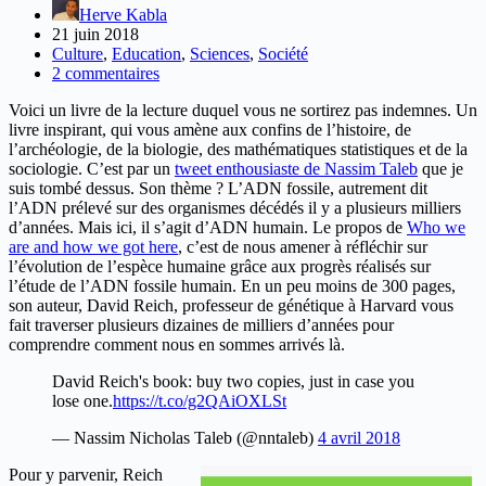
Herve Kabla
21 juin 2018
Culture
,
Education
,
Sciences
,
Société
2 commentaires
Voici un livre de la lecture duquel vous ne sortirez pas indemnes. Un
livre inspirant, qui vous amène aux confins de l’histoire, de
l’archéologie, de la biologie, des mathématiques statistiques et de la
sociologie. C’est par un
tweet enthousiaste de Nassim Taleb
que je
suis tombé dessus. Son thème ? L’ADN fossile, autrement dit
l’ADN prélevé sur des organismes décédés il y a plusieurs milliers
d’années. Mais ici, il s’agit d’ADN humain. Le propos de
Who we
are and how we got here
, c’est de nous amener à réfléchir sur
l’évolution de l’espèce humaine grâce aux progrès réalisés sur
l’étude de l’ADN fossile humain. En un peu moins de 300 pages,
son auteur, David Reich, professeur de génétique à Harvard vous
fait traverser plusieurs dizaines de milliers d’années pour
comprendre comment nous en sommes arrivés là.
David Reich's book: buy two copies, just in case you
lose one.
https://t.co/g2QAiOXLSt
— Nassim Nicholas Taleb (@nntaleb)
4 avril 2018
Pour y parvenir, Reich