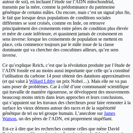
autour de soi), en incluant l’étude sur l’ADN mitochondrial,
transmis par la mère, comme la prédominance du patrimoine
génétique de certains mâles. Ou encore, mais c’est un signal plus fin,
le fait que lorsque deux populations de conditions sociales
différentes se sont croisés, comme en Inde, on retrouve
principalement des croisements entre pères de condition plus élevée
et mère de caste inférieure, et quasiment jamais de croisement en
sens inverse: lorsque les croisements de population se mettent en
place, cela commence toujours par le mâle issue de la classe
dominante qui va chercher des concubines ailleurs, qu’en sens
inverse.
Ce qu’explique Reich, c’est que la révolution produite par l’étude de
l’ADN fossile est au moins aussi importante que celle qu’a constitué
l’utilisation du carbone 14 pour obtenir des datations approximatives
(et qui valut à
Willard Libby
un prix Nobel…). Mais elle ne va pas
sans poser de problèmes. Car à côté d’une communauté scientifique
qui travaille de manière rigoureuse, se développent des mouvements
beaucoup moins stricts dans leurs approches et leurs conclusions,
qui s’appuient sur les travaux des chercheurs pour faire remonter à la
surface les vieux démons autour des races et de la supériorité
génétique de tel ou tel groupe humain. L’anecdote sur
James
Watson
, un des pères de l’ADN, est proprement stupéfiant.
Est-ce à dire que les recherches comme celles que mène David