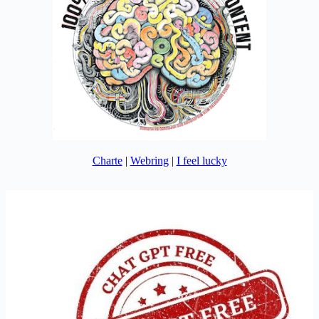
Charte
|
Webring
|
I feel lucky