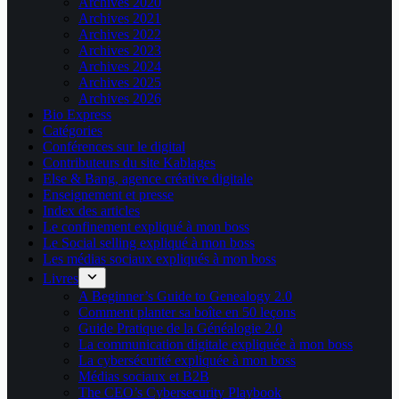
Archives 2020
Archives 2021
Archives 2022
Archives 2023
Archives 2024
Archives 2025
Archives 2026
Bio Express
Catégories
Conférences sur le digital
Contributeurs du site Kablages
Else & Bang, agence créative digitale
Enseignement et presse
Index des articles
Le confinement expliqué à mon boss
Le Social selling expliqué à mon boss
Les médias sociaux expliqués à mon boss
Livres
A Beginner’s Guide to Genealogy 2.0
Comment planter sa boîte en 50 leçons
Guide Pratique de la Généalogie 2.0
La communication digitale expliquée à mon boss
La cybersécurité expliquée à mon boss
Médias sociaux et B2B
The CEO’s Cybersecurity Playbook