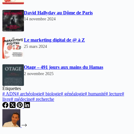
David Hallyday au Dôme de Paris
14 novembre 2024
Le marketing digital de @ à Z
25 mars 2024
Otage – 491 jours aux mains du Hamas
2 novembre 2025
Étiquettes
#
ADN
#
archéologie
#
biologie
#
généalogie
#
humanité
#
lecture
#
livre
#
médecine
#
recherche