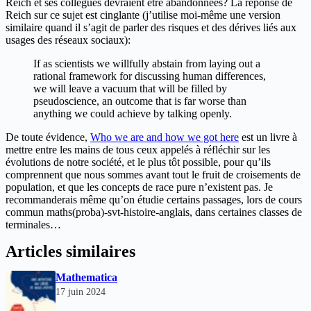
Reich et ses collègues devraient être abandonnées? La réponse de
Reich sur ce sujet est cinglante (j’utilise moi-même une version
similaire quand il s’agit de parler des risques et des dérives liés aux
usages des réseaux sociaux):
If as scientists we willfully abstain from laying out a
rational framework for discussing human differences,
we will leave a vacuum that will be filled by
pseudoscience, an outcome that is far worse than
anything we could achieve by talking openly.
De toute évidence,
Who we are and how we got here
est un livre à
mettre entre les mains de tous ceux appelés à réfléchir sur les
évolutions de notre société, et le plus tôt possible, pour qu’ils
comprennent que nous sommes avant tout le fruit de croisements de
population, et que les concepts de race pure n’existent pas. Je
recommanderais même qu’on étudie certains passages, lors de cours
commun maths(proba)-svt-histoire-anglais, dans certaines classes de
terminales…
Articles similaires
Mathematica
17 juin 2024