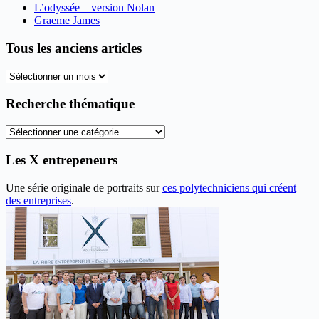
L’odyssée – version Nolan
Graeme James
Tous les anciens articles
Tous
les
anciens
Recherche thématique
articles
Recherche
thématique
Les X entrepeneurs
Une série originale de portraits sur
ces polytechniciens qui créent
des entreprises
.