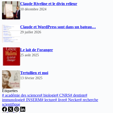
Claude Riveline et le divin relieur
10 décembre 2024
Claude et WordPress sont dans un bateau…
29 juillet 2026
Le lait de l’oranger
25 août 2025
Tertullien et moi
13 février 2025
Étiquettes
#
académie des sciences
#
biologie
#
CNRS
#
dentiste
#
immunologie
#
INSERM
#
lecture
#
livre
#
Necker
#
recherche
scientifique