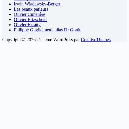
Irwin Wladawsky-Berger
Les beaux parleurs
Olivier Cimelière
Olivier Ertzscheid
Olivier Ezratty
Philippe Guglielmetti, alias Dr Goulu
Copyright © 2026 - Thème WordPress par
CreativeThemes
.