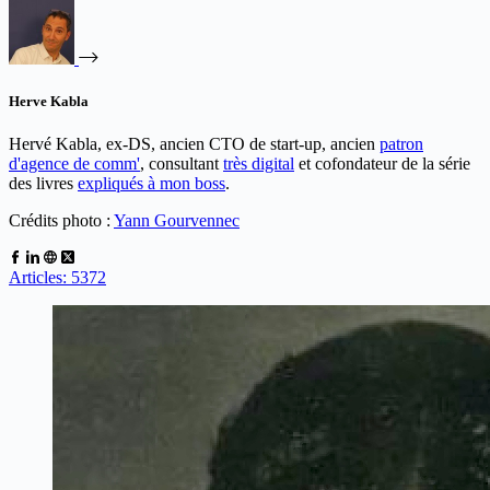
Herve Kabla
Hervé Kabla, ex-DS, ancien CTO de start-up, ancien
patron
d'agence de comm'
, consultant
très digital
et cofondateur de la série
des livres
expliqués à mon boss
.
Crédits photo :
Yann Gourvennec
Articles: 5372