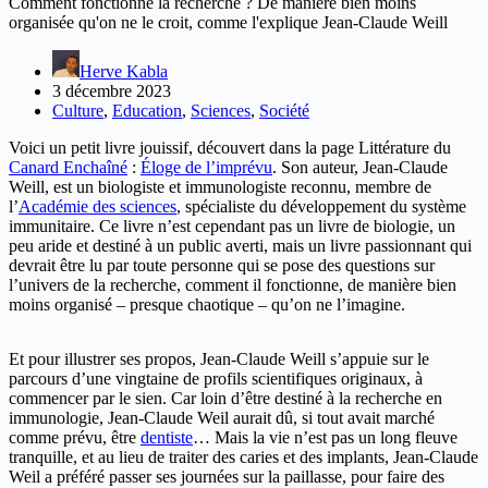
Comment fonctionne la recherche ? De manière bien moins
organisée qu'on ne le croit, comme l'explique Jean-Claude Weill
Herve Kabla
3 décembre 2023
Culture
,
Education
,
Sciences
,
Société
Voici un petit livre jouissif, découvert dans la page Littérature du
Canard Enchaîné
:
Éloge de l’imprévu
. Son auteur, Jean-Claude
Weill, est un biologiste et immunologiste reconnu, membre de
l’
Académie des sciences
, spécialiste du développement du système
immunitaire. Ce livre n’est cependant pas un livre de biologie, un
peu aride et destiné à un public averti, mais un livre passionnant qui
devrait être lu par toute personne qui se pose des questions sur
l’univers de la recherche, comment il fonctionne, de manière bien
moins organisé – presque chaotique – qu’on ne l’imagine.
Et pour illustrer ses propos, Jean-Claude Weill s’appuie sur le
parcours d’une vingtaine de profils scientifiques originaux, à
commencer par le sien. Car loin d’être destiné à la recherche en
immunologie, Jean-Claude Weil aurait dû, si tout avait marché
comme prévu, être
dentiste
… Mais la vie n’est pas un long fleuve
tranquille, et au lieu de traiter des caries et des implants, Jean-Claude
Weil a préféré passer ses journées sur la paillasse, pour faire des