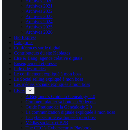
Archives 2020
Archives 2021
Archives 2022
Archives 2023
Archives 2024
Archives 2025
Archives 2026
Bio Express
Catégories
Conférences sur le digital
Contributeurs du site Kablages
Else & Bang, agence créative digitale
Enseignement et presse
Index des articles
Le confinement expliqué à mon boss
Le Social selling expliqué à mon boss
Les médias sociaux expliqués à mon boss
Livres
A Beginner’s Guide to Genealogy 2.0
Comment planter sa boîte en 50 leçons
Guide Pratique de la Généalogie 2.0
La communication digitale expliquée à mon boss
La cybersécurité expliquée à mon boss
Médias sociaux et B2B
The CEO’s Cybersecurity Playbook