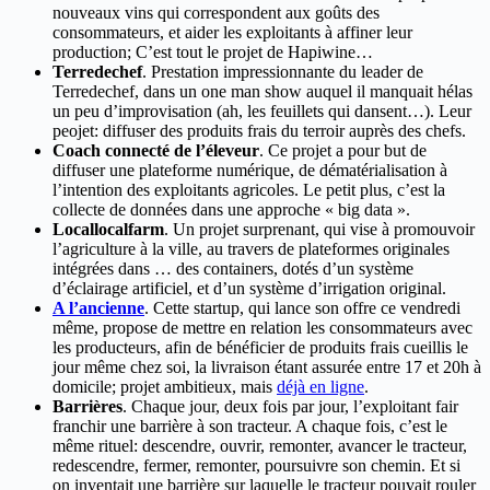
nouveaux vins qui correspondent aux goûts des
consommateurs, et aider les exploitants à affiner leur
production; C’est tout le projet de Hapiwine…
Terredechef
. Prestation impressionnante du leader de
Terredechef, dans un one man show auquel il manquait hélas
un peu d’improvisation (ah, les feuillets qui dansent…). Leur
peojet: diffuser des produits frais du terroir auprès des chefs.
Coach connecté de l’éleveur
. Ce projet a pour but de
diffuser une plateforme numérique, de dématérialisation à
l’intention des exploitants agricoles. Le petit plus, c’est la
collecte de données dans une approche « big data ».
Locallocalfarm
. Un projet surprenant, qui vise à promouvoir
l’agriculture à la ville, au travers de plateformes originales
intégrées dans … des containers, dotés d’un système
d’éclairage artificiel, et d’un système d’irrigation original.
A l’ancienne
. Cette startup, qui lance son offre ce vendredi
même, propose de mettre en relation les consommateurs avec
les producteurs, afin de bénéficier de produits frais cueillis le
jour même chez soi, la livraison étant assurée entre 17 et 20h à
domicile; projet ambitieux, mais
déjà en ligne
.
Barrières
. Chaque jour, deux fois par jour, l’exploitant fair
franchir une barrière à son tracteur. A chaque fois, c’est le
même rituel: descendre, ouvrir, remonter, avancer le tracteur,
redescendre, fermer, remonter, poursuivre son chemin. Et si
on inventait une barrière sur laquelle le tracteur pouvait rouler