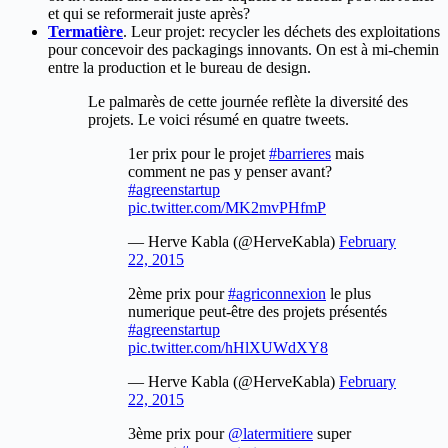
et qui se reformerait juste après?
Termatière
. Leur projet: recycler les déchets des exploitations
pour concevoir des packagings innovants. On est à mi-chemin
entre la production et le bureau de design.
Le palmarès de cette journée reflète la diversité des
projets. Le voici résumé en quatre tweets.
1er prix pour le projet
#barrieres
mais
comment ne pas y penser avant?
#agreenstartup
pic.twitter.com/MK2mvPHfmP
— Herve Kabla (@HerveKabla)
February
22, 2015
2ème prix pour
#agriconnexion
le plus
numerique peut-être des projets présentés
#agreenstartup
pic.twitter.com/hHlXUWdXY8
— Herve Kabla (@HerveKabla)
February
22, 2015
3ème prix pour
@latermitiere
super