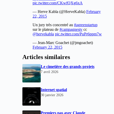
pic.twitter.com/CKwfQXg6xA
— Herve Kabla (@HerveKabla)
February
22, 2015
Un jury très concentré au
#agreenstartup
sur le plateau de
#campagnestv
cc
@hervekabla
pic.twitter.com/PuPr6ppm7w
— Jean-Marc Goachet (@jmgoachet)
February 22, 2015
Articles similaires
Le cimetière des grands projets
7 avril 2026
Internet spatial
30 janvier 2026
Premiers pas avec Claude