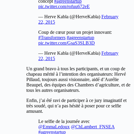
concept
#agreenstartup
pic.twitter.com/rofuu672eE
— Herve Kabla (@HerveKabla)
February
22, 2015
Coup de cœur pour un projet innovant:
#Transformers
#agreenstartup
pic.twitter.com/GsaS3SLB3D
— Herve Kabla (@HerveKabla)
February
22, 2015
Un grand bravo à tous les participants, et un coup de
chapeau mérité à l’intention des organisateurs: Hervé
Pillaud, toujours aussi visionnaire, aidé d’Aurélie
Beaupel, des équipes des Chambres d’agriculture, et de
tous les autres organisateurs.
Enfin, j’ai été ravi de participer à ce jury imaginatif et
très soudé, qui n’a pas hésité à poser pour ce selfie
amusant.
Le selfie de la journée avec
@EmmaLedoux
@ChLambert_FNSEA
#agreenstartup