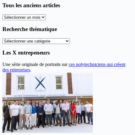
Tous les anciens articles
Tous
les
anciens
Recherche thématique
articles
Recherche
thématique
Les X entrepeneurs
Une série originale de portraits sur
ces polytechniciens qui créent
des entreprises
.