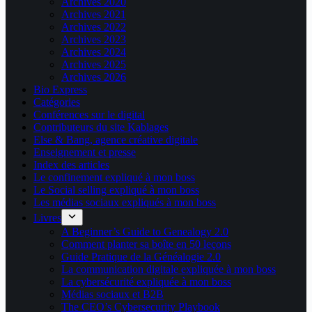
Archives 2020
Archives 2021
Archives 2022
Archives 2023
Archives 2024
Archives 2025
Archives 2026
Bio Express
Catégories
Conférences sur le digital
Contributeurs du site Kablages
Else & Bang, agence créative digitale
Enseignement et presse
Index des articles
Le confinement expliqué à mon boss
Le Social selling expliqué à mon boss
Les médias sociaux expliqués à mon boss
Livres
A Beginner’s Guide to Genealogy 2.0
Comment planter sa boîte en 50 leçons
Guide Pratique de la Généalogie 2.0
La communication digitale expliquée à mon boss
La cybersécurité expliquée à mon boss
Médias sociaux et B2B
The CEO’s Cybersecurity Playbook