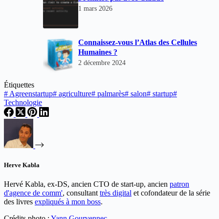
1 mars 2026
Connaissez-vous l’Atlas des Cellules
Humaines ?
2 décembre 2024
Étiquettes
#
Agreenstartup
#
agriculture
#
palmarès
#
salon
#
startup
#
Technologie
Herve Kabla
Hervé Kabla, ex-DS, ancien CTO de start-up, ancien
patron
d'agence de comm'
, consultant
très digital
et cofondateur de la série
des livres
expliqués à mon boss
.
Crédits photo :
Yann Gourvennec