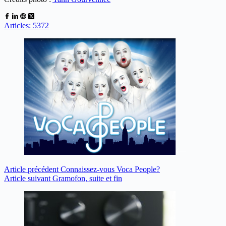
Articles: 5372
Article
précédent
Connaissez-vous Voca People?
Article
suivant
Gramofon, suite et fin