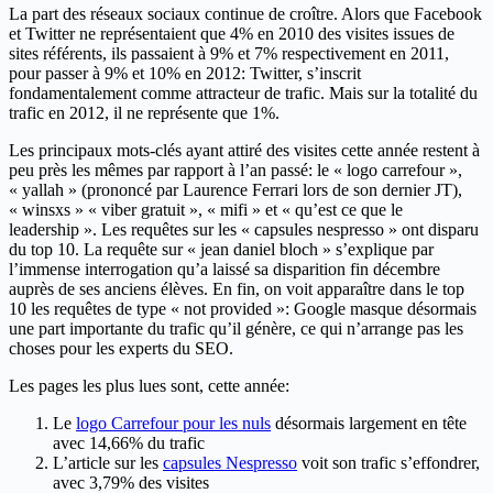
La part des réseaux sociaux continue de croître. Alors que Facebook
et Twitter ne représentaient que 4% en 2010 des visites issues de
sites référents, ils passaient à 9% et 7% respectivement en 2011,
pour passer à 9% et 10% en 2012: Twitter, s’inscrit
fondamentalement comme attracteur de trafic. Mais sur la totalité du
trafic en 2012, il ne représente que 1%.
Les principaux mots-clés ayant attiré des visites cette année restent à
peu près les mêmes par rapport à l’an passé: le « logo carrefour »,
« yallah » (prononcé par Laurence Ferrari lors de son dernier JT),
« winsxs » « viber gratuit », « mifi » et « qu’est ce que le
leadership ». Les requêtes sur les « capsules nespresso » ont disparu
du top 10. La requête sur « jean daniel bloch » s’explique par
l’immense interrogation qu’a laissé sa disparition fin décembre
auprès de ses anciens élèves. En fin, on voit apparaître dans le top
10 les requêtes de type « not provided »: Google masque désormais
une part importante du trafic qu’il génère, ce qui n’arrange pas les
choses pour les experts du SEO.
Les pages les plus lues sont, cette année:
Le
logo Carrefour pour les nuls
désormais largement en tête
avec 14,66% du trafic
L’article sur les
capsules Nespresso
voit son trafic s’effondrer,
avec 3,79% des visites