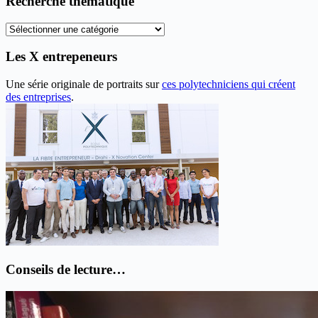
Recherche thématique
articles
Recherche
thématique
Les X entrepeneurs
Une série originale de portraits sur
ces polytechniciens qui créent
des entreprises
.
Conseils de lecture…