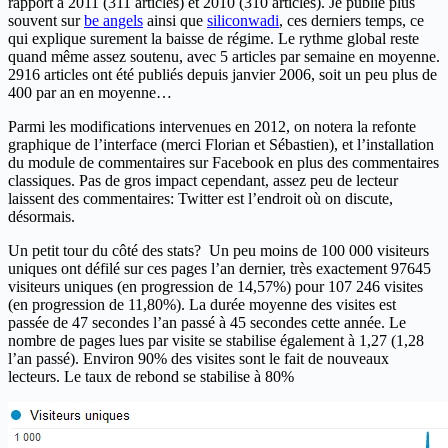
rapport à 2011 (311 articles) et 2010 (310 articles). Je publie plus
souvent sur
be angels
ainsi que
siliconwadi
, ces derniers temps, ce
qui explique surement la baisse de régime. Le rythme global reste
quand même assez soutenu, avec 5 articles par semaine en moyenne.
2916 articles ont été publiés depuis janvier 2006, soit un peu plus de
400 par an en moyenne…
Parmi les modifications intervenues en 2012, on notera la refonte
graphique de l’interface (merci Florian et Sébastien), et l’installation
du module de commentaires sur Facebook en plus des commentaires
classiques. Pas de gros impact cependant, assez peu de lecteur
laissent des commentaires: Twitter est l’endroit où on discute,
désormais.
Un petit tour du côté des stats? Un peu moins de 100 000 visiteurs
uniques ont défilé sur ces pages l’an dernier, très exactement 97645
visiteurs uniques (en progression de 14,57%) pour 107 246 visites
(en progression de 11,80%). La durée moyenne des visites est
passée de 47 secondes l’an passé à 45 secondes cette année. Le
nombre de pages lues par visite se stabilise également à 1,27 (1,28
l’an passé). Environ 90% des visites sont le fait de nouveaux
lecteurs. Le taux de rebond se stabilise à 80%