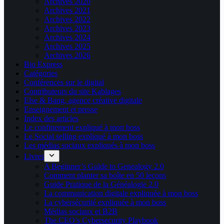
Archives 2020
Archives 2021
Archives 2022
Archives 2023
Archives 2024
Archives 2025
Archives 2026
Bio Express
Catégories
Conférences sur le digital
Contributeurs du site Kablages
Else & Bang, agence créative digitale
Enseignement et presse
Index des articles
Le confinement expliqué à mon boss
Le Social selling expliqué à mon boss
Les médias sociaux expliqués à mon boss
Livres
A Beginner’s Guide to Genealogy 2.0
Comment planter sa boîte en 50 leçons
Guide Pratique de la Généalogie 2.0
La communication digitale expliquée à mon boss
La cybersécurité expliquée à mon boss
Médias sociaux et B2B
The CEO’s Cybersecurity Playbook