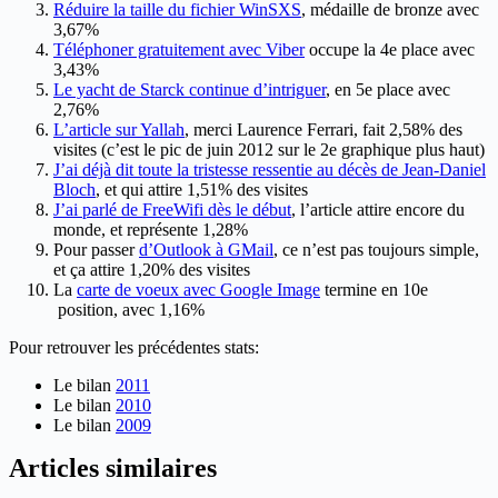
Réduire la taille du fichier WinSXS
, médaille de bronze avec
3,67%
Téléphoner gratuitement avec Viber
occupe la 4e place avec
3,43%
Le yacht de Starck
continue d’intriguer
, en 5e place avec
2,76%
L’article sur Yallah
, merci Laurence Ferrari, fait 2,58% des
visites (c’est le pic de juin 2012 sur le 2e graphique plus haut)
J’ai déjà dit toute la tristesse ressentie au décès de Jean-Daniel
Bloch
, et qui attire 1,51% des visites
J’ai parlé de FreeWifi dès le début
, l’article attire encore du
monde, et représente 1,28%
Pour passer
d’Outlook à GMail
, ce n’est pas toujours simple,
et ça attire 1,20% des visites
La
carte de voeux avec Google Image
termine en 10e
position, avec 1,16%
Pour retrouver les précédentes stats:
Le bilan
2011
Le bilan
2010
Le bilan
2009
Articles similaires