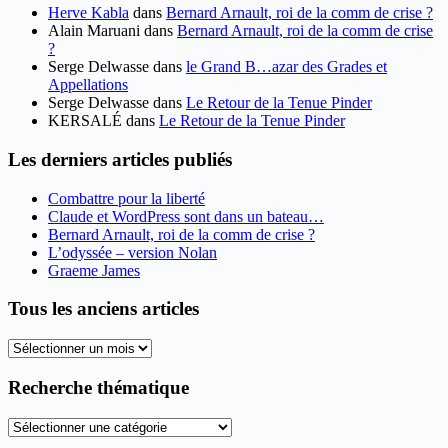
Herve Kabla
dans
Bernard Arnault, roi de la comm de crise ?
Alain Maruani
dans
Bernard Arnault, roi de la comm de crise
?
Serge Delwasse
dans
le Grand B…azar des Grades et
Appellations
Serge Delwasse
dans
Le Retour de la Tenue Pinder
KERSALÉ
dans
Le Retour de la Tenue Pinder
Les derniers articles publiés
Combattre pour la liberté
Claude et WordPress sont dans un bateau…
Bernard Arnault, roi de la comm de crise ?
L’odyssée – version Nolan
Graeme James
Tous les anciens articles
Tous
les
anciens
Recherche thématique
articles
Recherche
thématique