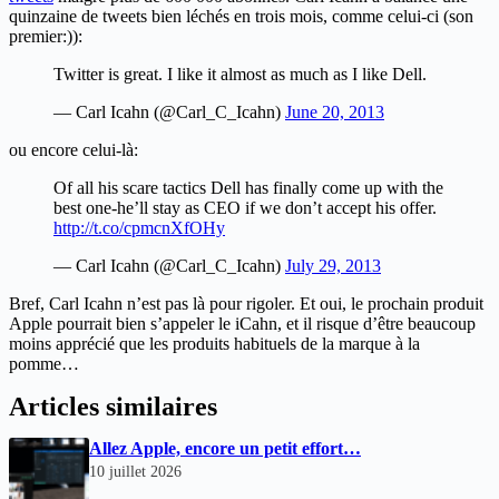
quinzaine de tweets bien léchés en trois mois, comme celui-ci (son
premier:)):
Twitter is great. I like it almost as much as I like Dell.
— Carl Icahn (@Carl_C_Icahn)
June 20, 2013
ou encore celui-là:
Of all his scare tactics Dell has finally come up with the
best one-he’ll stay as CEO if we don’t accept his offer.
http://t.co/cpmcnXfOHy
— Carl Icahn (@Carl_C_Icahn)
July 29, 2013
Bref, Carl Icahn n’est pas là pour rigoler. Et oui, le prochain produit
Apple pourrait bien s’appeler le iCahn, et il risque d’être beaucoup
moins apprécié que les produits habituels de la marque à la
pomme…
Articles similaires
Allez Apple, encore un petit effort…
10 juillet 2026