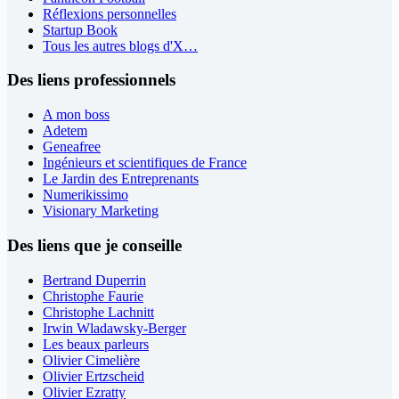
Réflexions personnelles
Startup Book
Tous les autres blogs d'X…
Des liens professionnels
A mon boss
Adetem
Geneafree
Ingénieurs et scientifiques de France
Le Jardin des Entreprenants
Numerikissimo
Visionary Marketing
Des liens que je conseille
Bertrand Duperrin
Christophe Faurie
Christophe Lachnitt
Irwin Wladawsky-Berger
Les beaux parleurs
Olivier Cimelière
Olivier Ertzscheid
Olivier Ezratty