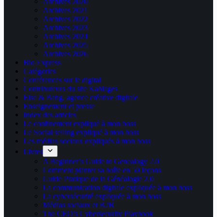
Archives 2020
Archives 2021
Archives 2022
Archives 2023
Archives 2024
Archives 2025
Archives 2026
Bio Express
Catégories
Conférences sur le digital
Contributeurs du site Kablages
Else & Bang, agence créative digitale
Enseignement et presse
Index des articles
Le confinement expliqué à mon boss
Le Social selling expliqué à mon boss
Les médias sociaux expliqués à mon boss
Livres
A Beginner’s Guide to Genealogy 2.0
Comment planter sa boîte en 50 leçons
Guide Pratique de la Généalogie 2.0
La communication digitale expliquée à mon boss
La cybersécurité expliquée à mon boss
Médias sociaux et B2B
The CEO’s Cybersecurity Playbook