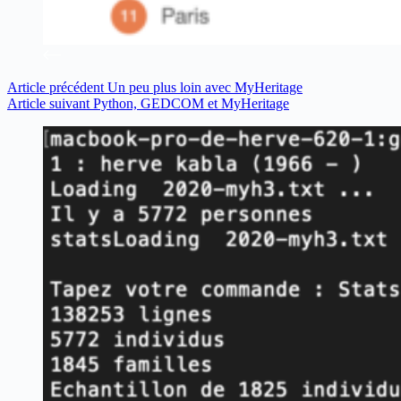
Article
précédent
Un peu plus loin avec MyHeritage
Article
suivant
Python, GEDCOM et MyHeritage