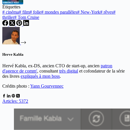
Étiquettes
#
cinéma
#
film
#
folie
#
mondes parallèles
#
New-York
#
rêves
#
thriller
#
Tom Cruise
Herve Kabla
Hervé Kabla, ex-DS, ancien CTO de start-up, ancien
patron
d'agence de comm'
, consultant
très digital
et cofondateur de la série
des livres
expliqués à mon boss
.
Crédits photo :
Yann Gourvennec
Articles: 5372