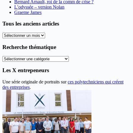
Bernard Arnault, roi de la comm de crise ?
L’odyssée – version Nolan
Graeme James
Tous les anciens articles
Tous
les
anciens
Recherche thématique
articles
Recherche
thématique
Les X entrepeneurs
Une série originale de portraits sur
ces polytechniciens qui créent
des entreprises
.