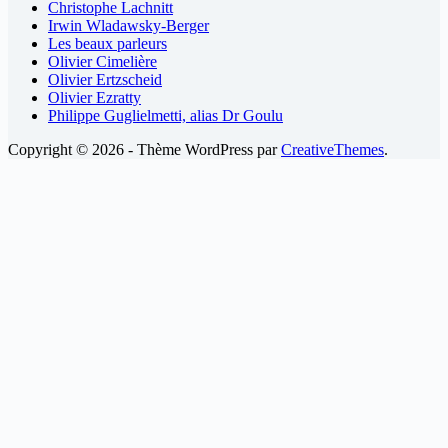
Christophe Lachnitt
Irwin Wladawsky-Berger
Les beaux parleurs
Olivier Cimelière
Olivier Ertzscheid
Olivier Ezratty
Philippe Guglielmetti, alias Dr Goulu
Copyright © 2026 - Thème WordPress par
CreativeThemes
.