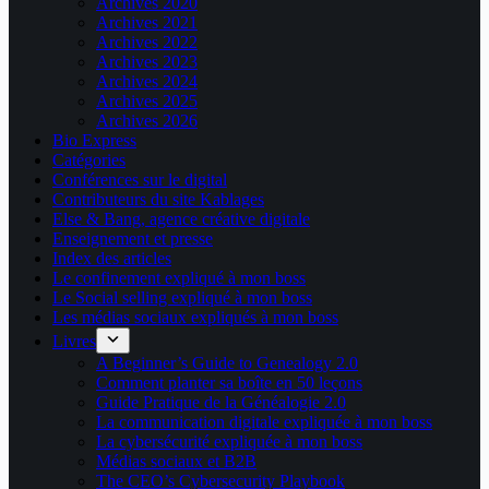
Archives 2020
Archives 2021
Archives 2022
Archives 2023
Archives 2024
Archives 2025
Archives 2026
Bio Express
Catégories
Conférences sur le digital
Contributeurs du site Kablages
Else & Bang, agence créative digitale
Enseignement et presse
Index des articles
Le confinement expliqué à mon boss
Le Social selling expliqué à mon boss
Les médias sociaux expliqués à mon boss
Livres
A Beginner’s Guide to Genealogy 2.0
Comment planter sa boîte en 50 leçons
Guide Pratique de la Généalogie 2.0
La communication digitale expliquée à mon boss
La cybersécurité expliquée à mon boss
Médias sociaux et B2B
The CEO’s Cybersecurity Playbook