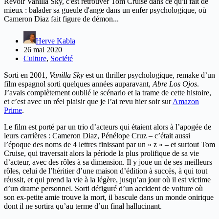
Revoir Vanilla Sky, c'est retrouver Tom Cruise dans ce qu'il fait de
mieux : balader sa gueule d'ange dans un enfer psychologique, où
Cameron Diaz fait figure de démon...
Herve Kabla
26 mai 2020
Culture
,
Société
Sorti en 2001,
Vanilla Sky
est un thriller psychologique, remake d’un
film espagnol sorti quelques années auparavant,
Abre Los Ojos
.
J’avais complètement oublié le scénario et la trame de cette histoire,
et c’est avec un réel plaisir que je l’ai revu hier soir sur
Amazon
Prime
.
Le film est porté par un trio d’acteurs qui étaient alors à l’apogée de
leurs carrières : Cameron Diaz, Pénélope Cruz – c’était aussi
l’époque des noms de 4 lettres finissant par un « z » – et surtout Tom
Cruise, qui traversait alors la période la plus prolifique de sa vie
d’acteur, avec des rôles à sa dimension. Il y joue un de ses meilleurs
rôles, celui de l’héritier d’une maison d’édition à succès, à qui tout
réussit, et qui prend la vie à la légère, jusqu’au jour où il est victime
d’un drame personnel. Sorti défiguré d’un accident de voiture où
son ex-petite amie trouve la mort, il bascule dans un monde onirique
dont il ne sortira qu’au terme d’un final hallucinant.