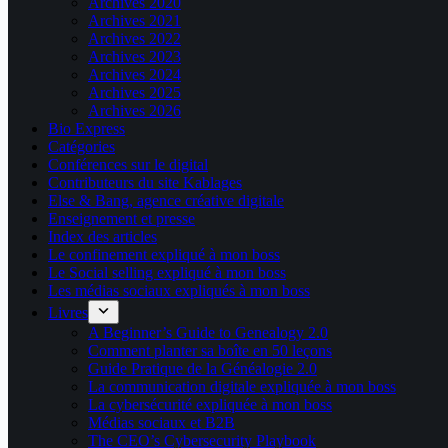
Archives 2020
Archives 2021
Archives 2022
Archives 2023
Archives 2024
Archives 2025
Archives 2026
Bio Express
Catégories
Conférences sur le digital
Contributeurs du site Kablages
Else & Bang, agence créative digitale
Enseignement et presse
Index des articles
Le confinement expliqué à mon boss
Le Social selling expliqué à mon boss
Les médias sociaux expliqués à mon boss
Livres
A Beginner’s Guide to Genealogy 2.0
Comment planter sa boîte en 50 leçons
Guide Pratique de la Généalogie 2.0
La communication digitale expliquée à mon boss
La cybersécurité expliquée à mon boss
Médias sociaux et B2B
The CEO’s Cybersecurity Playbook