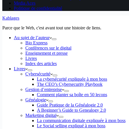
Media Aces
Politique de confidentialité
Kablages
Parce que le Web, c'est avant tout une histoire de liens.
Au sujet de l’auteur
Bio Express
Conférences sur le digital
Enseignement et presse
Livres
Index des articles
Livres
Cybersécurité
La cybersécurité expliquée à mon boss
The CEO’s Cybersecurity Playbook
Gestion d’entreprise
Comment planter sa boîte en 50 leçons
Généalogie
Guide Pratique de la Généalogie 2.0
A Beginner’s Guide to Genealogy 2.0
Marketing digital
La communication digitale expliquée à mon boss
Le Social selling expliqué à mon boss