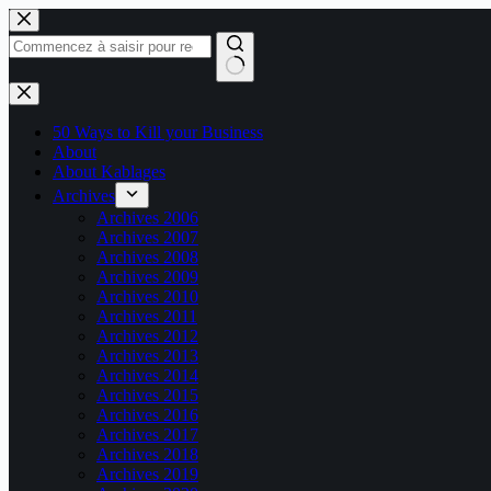
Passer
au
contenu
Aucun
résultat
50 Ways to Kill your Business
About
About Kablages
Archives
Archives 2006
Archives 2007
Archives 2008
Archives 2009
Archives 2010
Archives 2011
Archives 2012
Archives 2013
Archives 2014
Archives 2015
Archives 2016
Archives 2017
Archives 2018
Archives 2019