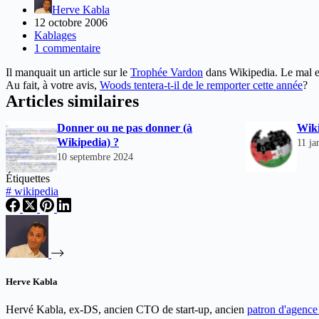
Herve Kabla
12 octobre 2006
Kablages
1 commentaire
Il manquait un article sur le
Trophée Vardon
dans Wikipedia. Le mal es
Au fait, à votre avis,
Woods tentera-t-il de le remporter cette année
?
Articles similaires
Donner ou ne pas donner (à
Wik
Wikipedia) ?
11 ja
10 septembre 2024
Étiquettes
#
wikipedia
Herve Kabla
Hervé Kabla, ex-DS, ancien CTO de start-up, ancien
patron d'agenc