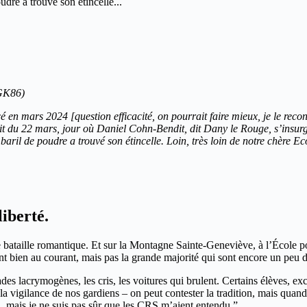
dre a trouvé son étincelle...
(GK86)
en mars 2024 [question efficacité, on pourrait faire mieux, je le recon
it du 22 mars, jour où Daniel Cohn-Bendit, dit Dany le Rouge, s’insurg
aril de poudre a trouvé son étincelle. Loin, très loin de notre chère Ec
iberté.
 bataille romantique. Et sur la Montagne Sainte-Geneviève, à l’École 
nt bien au courant, mais pas la grande majorité qui sont encore un pe
ades lacrymogènes, les cris, les voitures qui brulent. Certains élèves, e
vigilance de nos gardiens – on peut contester la tradition, mais quand mê
’, mais je ne suis pas sûr que les CRS m’aient entendu.”