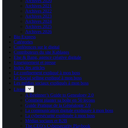
Archives 2020
Archives 2021
Archives 2022
Archives 2023
Archives 2024
Archives 2025
Archives 2026
Bio Express
Catégories
Conférences sur le digital
Contributeurs du site Kablages
Else & Bang, agence créative digitale
Enseignement et presse
Index des articles
Le confinement expliqué à mon boss
Le Social selling expliqué à mon boss
Les médias sociaux expliqués à mon boss
Livres
A Beginner’s Guide to Genealogy 2.0
Comment planter sa boîte en 50 leçons
Guide Pratique de la Généalogie 2.0
La communication digitale expliquée à mon boss
La cybersécurité expliquée à mon boss
Médias sociaux et B2B
The CEO’s Cybersecurity Playbook