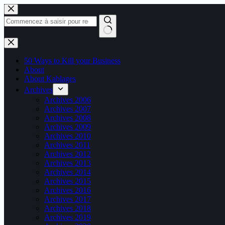
Passer
au
contenu
Aucun
résultat
50 Ways to Kill your Business
About
About Kablages
Archives
Archives 2006
Archives 2007
Archives 2008
Archives 2009
Archives 2010
Archives 2011
Archives 2012
Archives 2013
Archives 2014
Archives 2015
Archives 2016
Archives 2017
Archives 2018
Archives 2019