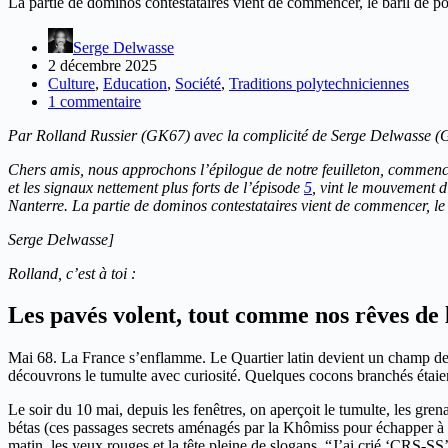
La partie de dominos contestataires vient de commencer, le baril de pou
Serge Delwasse
2 décembre 2025
Culture
,
Education
,
Société
,
Traditions polytechniciennes
1 commentaire
Par Rolland Russier (GK67) avec la complicité de Serge Delwasse 
Chers amis, nous approchons l’épilogue de notre feuilleton, commencé 
et les signaux nettement plus forts de l’épisode
5
, vint le mouvement d
Nanterre. La partie de dominos contestataires vient de commencer, le b
Serge Delwasse]
Rolland, c’est à toi :
Les pavés volent, tout comme nos rêves de l
Mai 68. La France s’enflamme. Le Quartier latin devient un champ de
découvrons le tumulte avec curiosité. Quelques cocons branchés étaie
Le soir du 10 mai, depuis les fenêtres, on aperçoit le tumulte, les gren
bétas (ces passages secrets aménagés par la Khômiss pour échapper à la 
matin, les yeux rouges et la tête pleine de slogans. “J’ai crié ‘CRS-SS