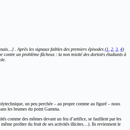
nais…] . Après les signaux faibles des premiers épisodes (
1
,
2
,
3
,
4
)
e contre un problème fâcheux : la non mixité des dortoirs étudiants à
ole.
polytechnique, un peu perchée – au propre comme au figuré – nous
u dans les brumes du point Gamma.
xcités comme des mômes devant un feu d’artifice, se faufilent par les
me profiter du fruit de ses activités illicites…). Ils reviennent le