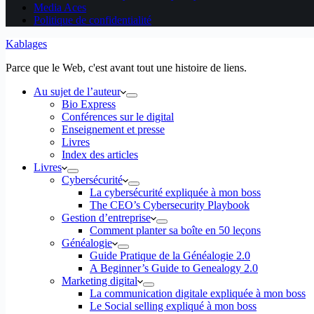
Media Aces
Politique de confidentialité
Kablages
Parce que le Web, c'est avant tout une histoire de liens.
Au sujet de l’auteur
Bio Express
Conférences sur le digital
Enseignement et presse
Livres
Index des articles
Livres
Cybersécurité
La cybersécurité expliquée à mon boss
The CEO’s Cybersecurity Playbook
Gestion d’entreprise
Comment planter sa boîte en 50 leçons
Généalogie
Guide Pratique de la Généalogie 2.0
A Beginner’s Guide to Genealogy 2.0
Marketing digital
La communication digitale expliquée à mon boss
Le Social selling expliqué à mon boss