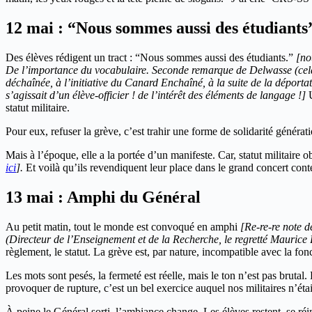
12 mai : “Nous sommes aussi des étudiants
Des élèves rédigent un tract : “Nous sommes aussi des étudiants.”
[no
De l’importance du vocabulaire. Seconde remarque de Delwasse (cela fa
déchaînée, à l’initiative du Canard Enchaîné, à la suite de la déportat
s’agissait d’un élève-officier ! de l’intérêt des éléments de langage !]
U
statut militaire.
Pour eux, refuser la grève, c’est trahir une forme de solidarité générati
Mais à l’époque, elle a la portée d’un manifeste. Car, statut militaire o
ici
].
Et voilà qu’ils revendiquent leur place dans le grand concert contes
13 mai : Amphi du Général
Au petit matin, tout le monde est convoqué en amphi
[Re-re-re note 
(Directeur de l’Enseignement et de la Recherche, le regretté Mauric
règlement, le statut. La grève est, par nature, incompatible avec la fonc
Les mots sont pesés, la fermeté est réelle, mais le ton n’est pas brut
provoquer de rupture, c’est un bel exercice auquel nos militaires n’éta
À peine le Général sorti, l’ambiance change. Les élèves restent, se ré