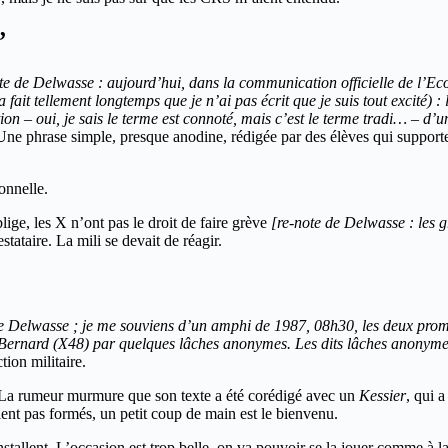
”
te de Delwasse : aujourd’hui, dans la communication officielle de l’Ec
it tellement longtemps que je n’ai pas écrit que je suis tout excité) 
ion – oui, je sais le terme est connoté, mais c’est le terme tradi… – d’
ne phrase simple, presque anodine, rédigée par des élèves qui supporte
onnelle.
blige, les X n’ont pas le droit de faire grève
[re-note de Delwasse : les g
tataire. La mili se devait de réagir.
de Delwasse ; je me souviens d’un amphi de 1987, 08h30, les deux pr
e Bernard (X48) par quelques lâches anonymes. Les dits lâches anonyme
tion militaire.
al. La rumeur murmure que son texte a été corédigé avec un
Kessier
, qui 
ient pas formés, un petit coup de main est le bienvenu.
installent. L’occasion est trop belle, on va pouvoir se la jouer comme à 