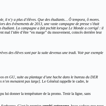
ole, il n’y a plus d’élèves. Que des étudiants… Ô tempora, ô mores.
: lors des évènements de 2013, une vaste campagne de presse s’était
un étudiant. La campagne a fait pschitt lorsque Le Monde a corrigé : il
nt mal l’idée d’être “en marge” du mouvement, coincés derrière leur
rèves des élèves sont par la suite devenus une tradi. Voir par exemple
omos en GU, suite au plantage d’une hache dans le bureau du DER
s n’en menaient pas large]
. Le Général rappelle le cadre, le
a pu lui donner la température de la promo. Tenir la ligne, sans
la Sorbonne. C’est le premier
amphi autonome
, beau cadeau que nous