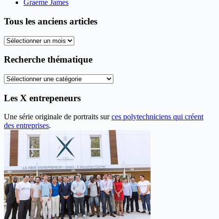
Graeme James
Tous les anciens articles
Tous
les
anciens
Recherche thématique
articles
Recherche
thématique
Les X entrepeneurs
Une série originale de portraits sur
ces polytechniciens qui créent
des entreprises
.