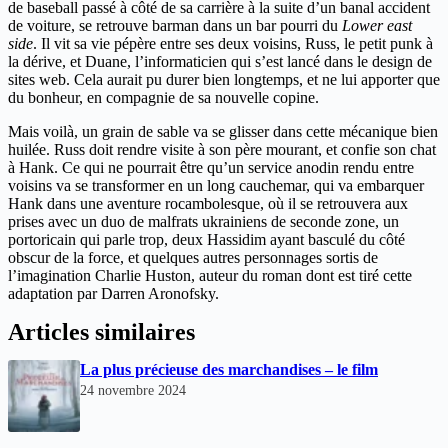
de baseball passé à côté de sa carrière à la suite d’un banal accident
de voiture, se retrouve barman dans un bar pourri du
Lower east
side
. Il vit sa vie pépère entre ses deux voisins, Russ, le petit punk à
la dérive, et Duane, l’informaticien qui s’est lancé dans le design de
sites web. Cela aurait pu durer bien longtemps, et ne lui apporter que
du bonheur, en compagnie de sa nouvelle copine.
Mais voilà, un grain de sable va se glisser dans cette mécanique bien
huilée. Russ doit rendre visite à son père mourant, et confie son chat
à Hank. Ce qui ne pourrait être qu’un service anodin rendu entre
voisins va se transformer en un long cauchemar, qui va embarquer
Hank dans une aventure rocambolesque, où il se retrouvera aux
prises avec un duo de malfrats ukrainiens de seconde zone, un
portoricain qui parle trop, deux Hassidim ayant basculé du côté
obscur de la force, et quelques autres personnages sortis de
l’imagination Charlie Huston, auteur du roman dont est tiré cette
adaptation par Darren Aronofsky.
Articles similaires
La plus précieuse des marchandises – le film
24 novembre 2024