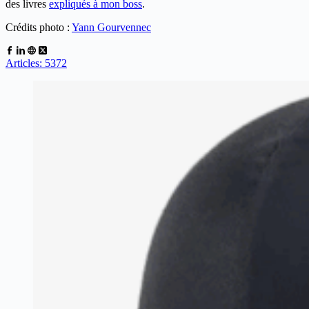
des livres
expliqués à mon boss
.
Crédits photo :
Yann Gourvennec
Articles: 5372