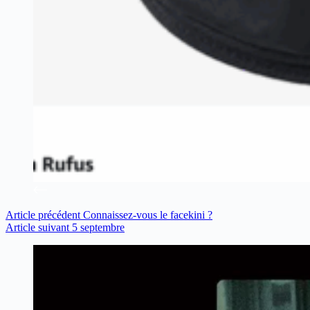
Article
précédent
Connaissez-vous le facekini ?
Article
suivant
5 septembre