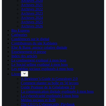
Archives 2020
Archives 2021
Archives 2022
Archives 2023
Archives 2024
Archives 2025
Archives 2026
Bio Express
Catégories
Conférences sur le digital
Contributeurs du site Kablages
Else & Bang, agence créative digitale
Enseignement et presse
Index des articles
Le confinement expliqué à mon boss
Le Social selling expliqué à mon boss
Les médias sociaux expliqués à mon boss
Livres
A Beginner’s Guide to Genealogy 2.0
Comment planter sa boîte en 50 leçons
Guide Pratique de la Généalogie 2.0
La communication digitale expliquée à mon boss
La cybersécurité expliquée à mon boss
Médias sociaux et B2B
The CEO’s Cybersecurity Playbook