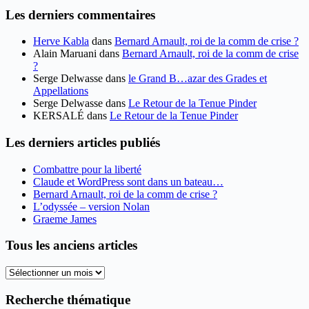
Les derniers commentaires
Herve Kabla
dans
Bernard Arnault, roi de la comm de crise ?
Alain Maruani
dans
Bernard Arnault, roi de la comm de crise
?
Serge Delwasse
dans
le Grand B…azar des Grades et
Appellations
Serge Delwasse
dans
Le Retour de la Tenue Pinder
KERSALÉ
dans
Le Retour de la Tenue Pinder
Les derniers articles publiés
Combattre pour la liberté
Claude et WordPress sont dans un bateau…
Bernard Arnault, roi de la comm de crise ?
L’odyssée – version Nolan
Graeme James
Tous les anciens articles
Tous
les
anciens
Recherche thématique
articles