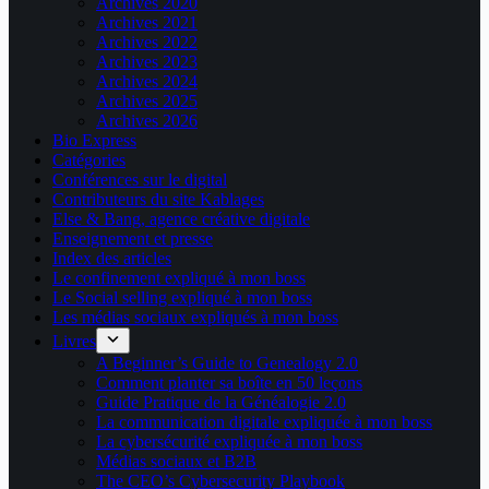
Archives 2020
Archives 2021
Archives 2022
Archives 2023
Archives 2024
Archives 2025
Archives 2026
Bio Express
Catégories
Conférences sur le digital
Contributeurs du site Kablages
Else & Bang, agence créative digitale
Enseignement et presse
Index des articles
Le confinement expliqué à mon boss
Le Social selling expliqué à mon boss
Les médias sociaux expliqués à mon boss
Livres
A Beginner’s Guide to Genealogy 2.0
Comment planter sa boîte en 50 leçons
Guide Pratique de la Généalogie 2.0
La communication digitale expliquée à mon boss
La cybersécurité expliquée à mon boss
Médias sociaux et B2B
The CEO’s Cybersecurity Playbook