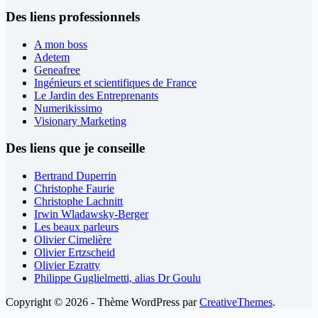
Des liens professionnels
A mon boss
Adetem
Geneafree
Ingénieurs et scientifiques de France
Le Jardin des Entreprenants
Numerikissimo
Visionary Marketing
Des liens que je conseille
Bertrand Duperrin
Christophe Faurie
Christophe Lachnitt
Irwin Wladawsky-Berger
Les beaux parleurs
Olivier Cimelière
Olivier Ertzscheid
Olivier Ezratty
Philippe Guglielmetti, alias Dr Goulu
Copyright © 2026 - Thème WordPress par
CreativeThemes
.