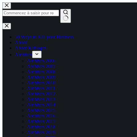
Passer
au
contenu
Aucun
résultat
50 Ways to Kill your Business
About
About Kablages
Archives
Archives 2006
Archives 2007
Archives 2008
Archives 2009
Archives 2010
Archives 2011
Archives 2012
Archives 2013
Archives 2014
Archives 2015
Archives 2016
Archives 2017
Archives 2018
Archives 2019