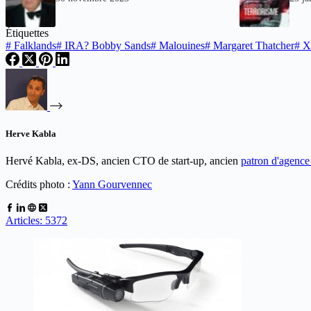
Étiquettes
#
Falklands
#
IRA? Bobby Sands
#
Malouines
#
Margaret Thatcher
#
XX
Herve Kabla
Hervé Kabla, ex-DS, ancien CTO de start-up, ancien
patron d'agenc
Crédits photo :
Yann Gourvennec
Articles: 5372