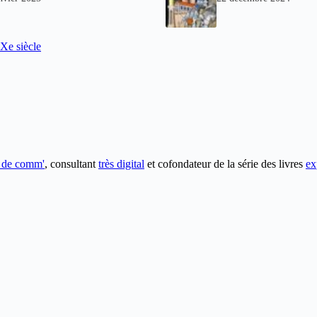
e siècle
e de comm'
, consultant
très digital
et cofondateur de la série des livres
ex