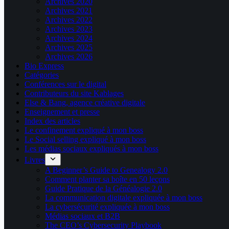
Archives 2020
Archives 2021
Archives 2022
Archives 2023
Archives 2024
Archives 2025
Archives 2026
Bio Express
Catégories
Conférences sur le digital
Contributeurs du site Kablages
Else & Bang, agence créative digitale
Enseignement et presse
Index des articles
Le confinement expliqué à mon boss
Le Social selling expliqué à mon boss
Les médias sociaux expliqués à mon boss
Livres
A Beginner’s Guide to Genealogy 2.0
Comment planter sa boîte en 50 leçons
Guide Pratique de la Généalogie 2.0
La communication digitale expliquée à mon boss
La cybersécurité expliquée à mon boss
Médias sociaux et B2B
The CEO’s Cybersecurity Playbook