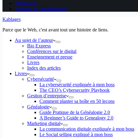
Media Aces
Politique de confidentialité
Kablages
Parce que le Web, c'est avant tout une histoire de liens.
Au sujet de l’auteur
Bio Express
Conférences sur le digital
Enseignement et presse
Livres
Index des articles
Livres
Cybersécurité
La cybersécurité expliquée à mon boss
The CEO’s Cybersecurity Playbook
Gestion d’entreprise
Comment planter sa boîte en 50 leçons
Généalogie
Guide Pratique de la Généalogie 2.0
A Beginner’s Guide to Genealogy 2.0
Marketing digital
La communication digitale expliquée à mon boss
Le Social selling expliqué à mon boss