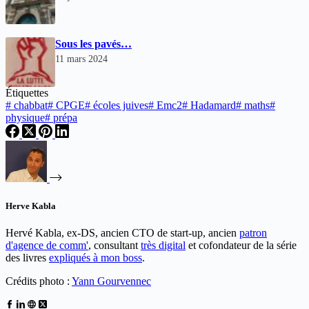
Sous les pavés…
11 mars 2024
Étiquettes
#
chabbat
#
CPGE
#
écoles juives
#
Emc2
#
Hadamard
#
maths
#
physique
#
prépa
Herve Kabla
Hervé Kabla, ex-DS, ancien CTO de start-up, ancien
patron
d'agence de comm'
, consultant
très digital
et cofondateur de la série
des livres
expliqués à mon boss
.
Crédits photo :
Yann Gourvennec