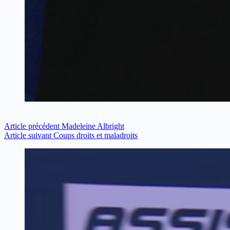
Article
précédent
Madeleine Albright
Article
suivant
Coups droits et maladroits