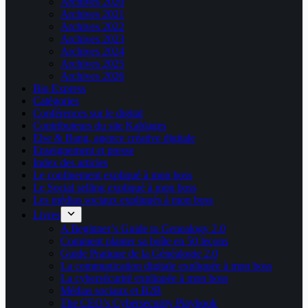
Archives 2020
Archives 2021
Archives 2022
Archives 2023
Archives 2024
Archives 2025
Archives 2026
Bio Express
Catégories
Conférences sur le digital
Contributeurs du site Kablages
Else & Bang, agence créative digitale
Enseignement et presse
Index des articles
Le confinement expliqué à mon boss
Le Social selling expliqué à mon boss
Les médias sociaux expliqués à mon boss
Livres
A Beginner’s Guide to Genealogy 2.0
Comment planter sa boîte en 50 leçons
Guide Pratique de la Généalogie 2.0
La communication digitale expliquée à mon boss
La cybersécurité expliquée à mon boss
Médias sociaux et B2B
The CEO’s Cybersecurity Playbook