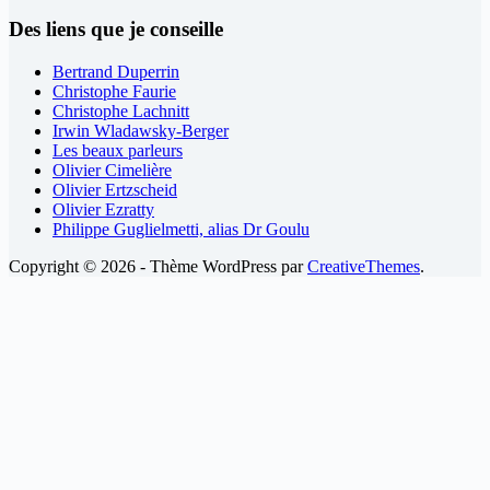
Des liens que je conseille
Bertrand Duperrin
Christophe Faurie
Christophe Lachnitt
Irwin Wladawsky-Berger
Les beaux parleurs
Olivier Cimelière
Olivier Ertzscheid
Olivier Ezratty
Philippe Guglielmetti, alias Dr Goulu
Copyright © 2026 - Thème WordPress par
CreativeThemes
.