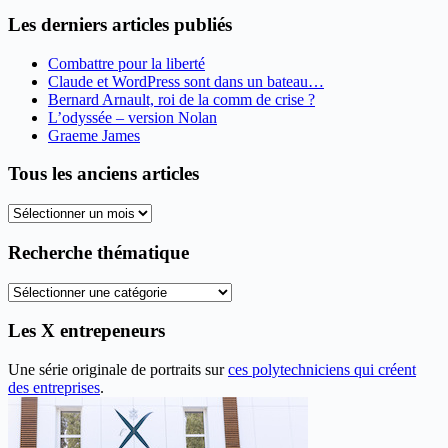
Les derniers articles publiés
Combattre pour la liberté
Claude et WordPress sont dans un bateau…
Bernard Arnault, roi de la comm de crise ?
L’odyssée – version Nolan
Graeme James
Tous les anciens articles
Tous
les
anciens
Recherche thématique
articles
Recherche
thématique
Les X entrepeneurs
Une série originale de portraits sur
ces polytechniciens qui créent
des entreprises
.