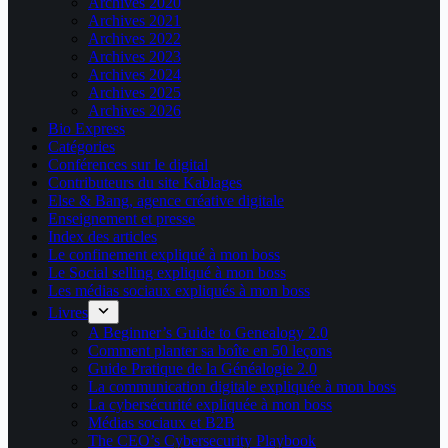
Archives 2020
Archives 2021
Archives 2022
Archives 2023
Archives 2024
Archives 2025
Archives 2026
Bio Express
Catégories
Conférences sur le digital
Contributeurs du site Kablages
Else & Bang, agence créative digitale
Enseignement et presse
Index des articles
Le confinement expliqué à mon boss
Le Social selling expliqué à mon boss
Les médias sociaux expliqués à mon boss
Livres
A Beginner’s Guide to Genealogy 2.0
Comment planter sa boîte en 50 leçons
Guide Pratique de la Généalogie 2.0
La communication digitale expliquée à mon boss
La cybersécurité expliquée à mon boss
Médias sociaux et B2B
The CEO’s Cybersecurity Playbook