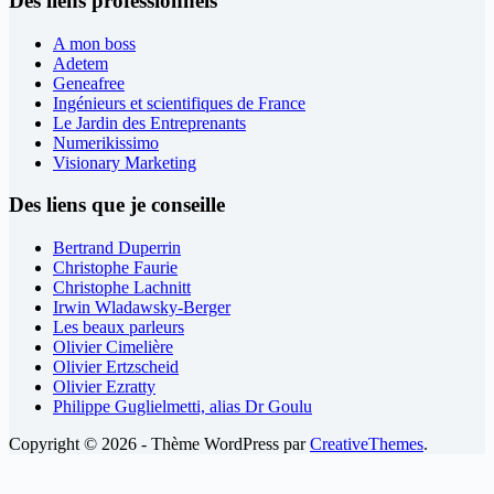
Des liens professionnels
A mon boss
Adetem
Geneafree
Ingénieurs et scientifiques de France
Le Jardin des Entreprenants
Numerikissimo
Visionary Marketing
Des liens que je conseille
Bertrand Duperrin
Christophe Faurie
Christophe Lachnitt
Irwin Wladawsky-Berger
Les beaux parleurs
Olivier Cimelière
Olivier Ertzscheid
Olivier Ezratty
Philippe Guglielmetti, alias Dr Goulu
Copyright © 2026 - Thème WordPress par
CreativeThemes
.