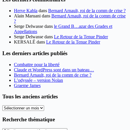
Herve Kabla
dans
Bernard Arnault, roi de la comm de crise ?
Alain Maruani
dans
Bernard Arnault, roi de la comm de crise
?
Serge Delwasse
dans
le Grand B…azar des Grades et
Appellations
Serge Delwasse
dans
Le Retour de la Tenue Pinder
KERSALÉ
dans
Le Retour de la Tenue Pinder
Les derniers articles publiés
Combattre pour la liberté
Claude et WordPress sont dans un bateau…
Bernard Arnault, roi de la comm de crise ?
L’odyssée – version Nolan
Graeme James
Tous les anciens articles
Tous
les
anciens
Recherche thématique
articles