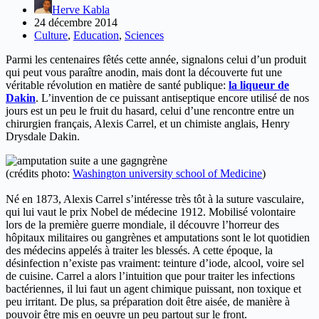
Herve Kabla
24 décembre 2014
Culture
,
Education
,
Sciences
Parmi les centenaires fêtés cette année, signalons celui d’un produit
qui peut vous paraître anodin, mais dont la découverte fut une
véritable révolution en matière de santé publique:
la liqueur de
Dakin
. L’invention de ce puissant antiseptique encore utilisé de nos
jours est un peu le fruit du hasard, celui d’une rencontre entre un
chirurgien français, Alexis Carrel, et un chimiste anglais, Henry
Drysdale Dakin.
(crédits photo:
Washington university school of Medicine
)
Né en 1873, Alexis Carrel s’intéresse très tôt à la suture vasculaire,
qui lui vaut le prix Nobel de médecine 1912. Mobilisé volontaire
lors de la première guerre mondiale, il découvre l’horreur des
hôpitaux militaires ou gangrènes et amputations sont le lot quotidien
des médecins appelés à traiter les blessés. A cette époque, la
désinfection n’existe pas vraiment: teinture d’iode, alcool, voire sel
de cuisine. Carrel a alors l’intuition que pour traiter les infections
bactériennes, il lui faut un agent chimique puissant, non toxique et
peu irritant. De plus, sa préparation doit être aisée, de manière à
pouvoir être mis en oeuvre un peu partout sur le front.