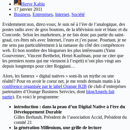
Herve Kabla
17 janvier 2011
Business
,
Entreprises
,
Internet
,
Société
Evidemment non, direz-vous; Je suis né à l’ère de l’analogique, des
postes radio avec de gros boutons, de la télévision noir et blanc et du
Concorde. Selon les marketeurs, je ne fais donc pas partie du saint-
graal, ces êtres nés avec Internet, l’euro et j’en passe. Pourtant, je ne
me sens pas particulièrement à la ramasse du côté des compétences
web. Et bon nombre des blogueurs les plus intéressants (Yann
Gourvennec, Vincent Berthelot, Henri Kaufman, pour ne citer que
les premiers noms qui me viennent à l’esprit) n’ont plus vingt ans
depuis longtemps pour citer Reggiani…
Alors, les fameux « digital natives » sont-ils un mythe ou une
réalité? Pour en avoir le coeur net, je me rends demain matin à la
conférence organisée par le label Orange B2B
(le club d’entreprises
partenaires d’Orange Business Servcies, dont
blogAngels fait
partie
). En voici le programme:
introduction : dans la peau d’un Digital Native à l’ère du
Développement Durable
Gilles Berhault, Président de l’association Accid, Président du
comité 21
la génération Millenium, une grille de lecture