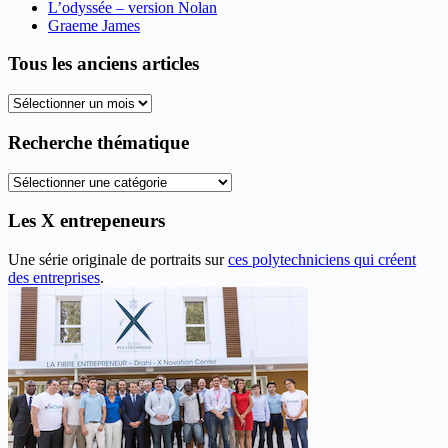
L’odyssée – version Nolan
Graeme James
Tous les anciens articles
Tous
les
anciens
Recherche thématique
articles
Recherche
thématique
Les X entrepeneurs
Une série originale de portraits sur
ces polytechniciens qui créent
des entreprises
.