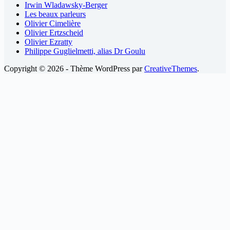
Irwin Wladawsky-Berger
Les beaux parleurs
Olivier Cimelière
Olivier Ertzscheid
Olivier Ezratty
Philippe Guglielmetti, alias Dr Goulu
Copyright © 2026 - Thème WordPress par
CreativeThemes
.