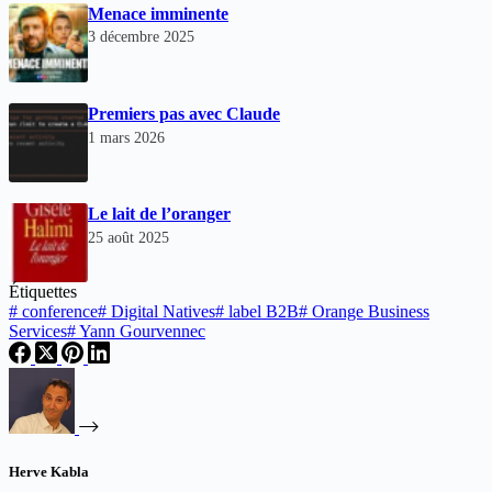
Menace imminente
3 décembre 2025
Premiers pas avec Claude
1 mars 2026
Le lait de l’oranger
25 août 2025
Étiquettes
#
conference
#
Digital Natives
#
label B2B
#
Orange Business
Services
#
Yann Gourvennec
Herve Kabla