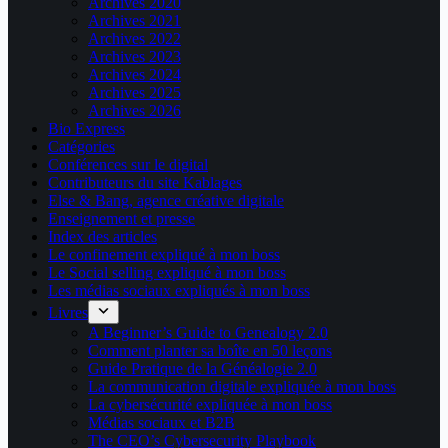
Archives 2020
Archives 2021
Archives 2022
Archives 2023
Archives 2024
Archives 2025
Archives 2026
Bio Express
Catégories
Conférences sur le digital
Contributeurs du site Kablages
Else & Bang, agence créative digitale
Enseignement et presse
Index des articles
Le confinement expliqué à mon boss
Le Social selling expliqué à mon boss
Les médias sociaux expliqués à mon boss
Livres
A Beginner’s Guide to Genealogy 2.0
Comment planter sa boîte en 50 leçons
Guide Pratique de la Généalogie 2.0
La communication digitale expliquée à mon boss
La cybersécurité expliquée à mon boss
Médias sociaux et B2B
The CEO’s Cybersecurity Playbook