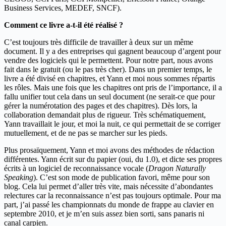
Business Services, MEDEF, SNCF).
Comment
ce livre
a-t-il été réalisé ?
C’est toujours très difficile de travailler à deux sur un même
document. Il y a des entreprises qui gagnent beaucoup d’argent pour
vendre des logiciels qui le permettent. Pour notre part, nous avons
fait dans le gratuit (ou le pas très cher). Dans un premier temps, le
livre a été divisé en chapitres, et Yann et moi nous sommes répartis
les rôles. Mais une fois que les chapitres ont pris de l’importance, il a
fallu unifier tout cela dans un seul document (ne serait-ce que pour
gérer la numérotation des pages et des chapitres). Dès lors, la
collaboration demandait plus de rigueur. Très schématiquement,
Yann travaillait le jour, et moi la nuit, ce qui permettait de se corriger
mutuellement, et de ne pas se marcher sur les pieds.
Plus prosaïquement, Yann et moi avons des méthodes de rédaction
différentes. Yann écrit sur du papier (oui, du 1.0), et dicte ses propres
écrits à un logiciel de reconnaissance vocale (
Dragon Naturally
Speaking
). C’est son mode de publication favori, même pour son
blog. Cela lui permet d’aller très vite, mais nécessite d’abondantes
relectures car la reconnaissance n’est pas toujours optimale. Pour ma
part, j’ai passé les championnats du monde de frappe au clavier en
septembre 2010, et je m’en suis assez bien sorti, sans panaris ni
canal carpien.