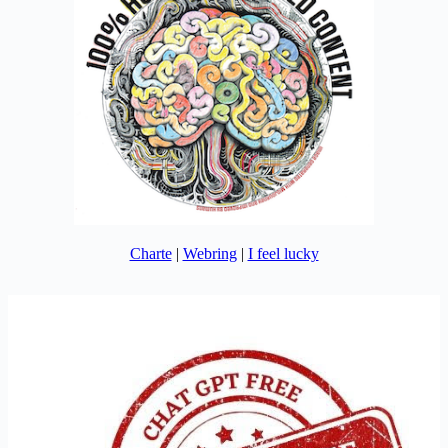
Charte
|
Webring
|
I feel lucky