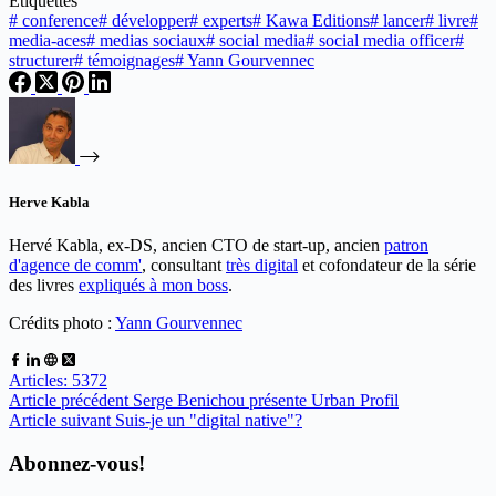
Étiquettes
#
conference
#
développer
#
experts
#
Kawa Editions
#
lancer
#
livre
#
media-aces
#
medias sociaux
#
social media
#
social media officer
#
structurer
#
témoignages
#
Yann Gourvennec
Herve Kabla
Hervé Kabla, ex-DS, ancien CTO de start-up, ancien
patron
d'agence de comm'
, consultant
très digital
et cofondateur de la série
des livres
expliqués à mon boss
.
Crédits photo :
Yann Gourvennec
Articles: 5372
Article
précédent
Serge Benichou présente Urban Profil
Article
suivant
Suis-je un "digital native"?
Abonnez-vous!