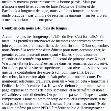
meilleurs moyens pour transmettre la bonne parole. Mais pas
n’importe quel livre: au lieu de faire l’éloge de Twitter et de
Facebook à longueur de page, nous voulions fournir une sorte de
guide pratique – pas un livre de recettes néanmoins – sur les projets
« médias sociaux » en entreprise.
Combien cela nous a-t-il pris de temps?
A vrai dire, pas très longtemps. L’idée du livre s’est formalisée fin
mars. Les premières interviews de membres sont arrivées courant
juin et juillet, les premiers articles de fond fin août. Début septembre,
nous étions à la recherche d’un éditeur pour nous accompagner, le
premier éditeur pressenti nous ayant « lâchés » pour cause de
calendrier de rentrée trop fourni. L’accord de principe avec Xavier
Wargnier (Kawa Editions) est arrivé dans les semaines qui ont suivi.
On a alors passé la vitesse supérieure, tant au niveau des interviews
que de la contribution des experts (cf. point suivant). Début
décembre, la « version alpha » était prête pour une relecture. De
nombreux relecteurs, d’ailleurs, pour un « version beta » transmise à
l’éditeur le 29 décembre. Là, Kawa s’es défoncé pour une mise en
page expresse en moins de deux semaines, et la dernière version a
été validée vendredi dernier. On peut donc passer à l’étape suivante,
l’impression. Donc du premier coup de clavier à l’impression, il ne
s’est passé qu’environ 6 mois. Une sacré performance, non? (Note:
on aurait même pu aider PPDA à réécrire sa bio d’Hemingway en