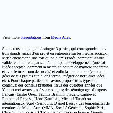
View more
presentations
from
Media Aces
.
Si on creuse un peu, on distingue 3 parties, qui correspondent aux
trois grands temps d’un projet en entreprise sur les médias sociaux:
le déclenchement (une fois qu’on a émis l’idée, comment la faire
valider en interne et par sa hiérarchie), le développement (une fois
l’idée acceptée, comment la mettre en oeuvre de manière cohérente
et avec le maximum de succès) et enfin la structuration (comment
gérer de tels projets sur le long terme, intégrer de nouvelles idées,
etc.). Pour chaque partie, nous avons proposé trois types de
contenus: des conseils pratiques, issus des quelques années que
Yann et moi avons passé sur ces sujets; des témoignages d’experts
français (Emilie Ogez, Fadhila Brahimi, Frédéric Cannevet,
Emmanuel Fraysse, Henri Kaufman, Michael Tartar) ou
internationaux (Andy Sernovitz, Daniel Laury); des témoignages de
membres de Media Aces (MMA, Société Générale, Sophie Paris,
CEGOS, CCI Paris, CCI Montpellier, Ericsson France, Orange