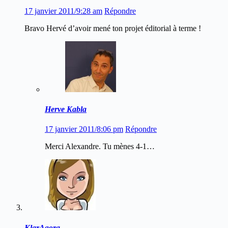
17 janvier 2011/9:28 am
Répondre
Bravo Hervé d’avoir mené ton projet éditorial à terme !
Herve Kabla
17 janvier 2011/8:06 pm
Répondre
Merci Alexandre. Tu mènes 4-1…
KlarAgora