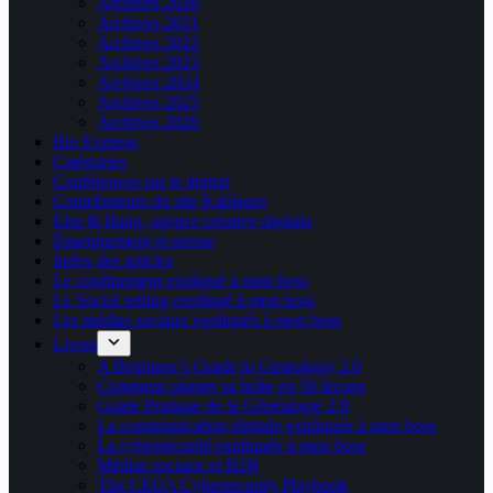
Archives 2020
Archives 2021
Archives 2022
Archives 2023
Archives 2024
Archives 2025
Archives 2026
Bio Express
Catégories
Conférences sur le digital
Contributeurs du site Kablages
Else & Bang, agence créative digitale
Enseignement et presse
Index des articles
Le confinement expliqué à mon boss
Le Social selling expliqué à mon boss
Les médias sociaux expliqués à mon boss
Livres
A Beginner’s Guide to Genealogy 2.0
Comment planter sa boîte en 50 leçons
Guide Pratique de la Généalogie 2.0
La communication digitale expliquée à mon boss
La cybersécurité expliquée à mon boss
Médias sociaux et B2B
The CEO’s Cybersecurity Playbook