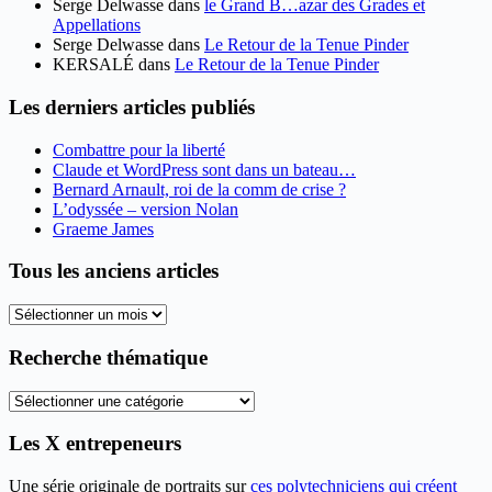
Serge Delwasse
dans
le Grand B…azar des Grades et
Appellations
Serge Delwasse
dans
Le Retour de la Tenue Pinder
KERSALÉ
dans
Le Retour de la Tenue Pinder
Les derniers articles publiés
Combattre pour la liberté
Claude et WordPress sont dans un bateau…
Bernard Arnault, roi de la comm de crise ?
L’odyssée – version Nolan
Graeme James
Tous les anciens articles
Tous
les
anciens
Recherche thématique
articles
Recherche
thématique
Les X entrepeneurs
Une série originale de portraits sur
ces polytechniciens qui créent