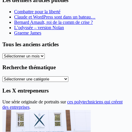
Les derniers articles publiés
Combattre pour la liberté
Claude et WordPress sont dans un bateau…
Bernard Arnault, roi de la comm de crise ?
L’odyssée – version Nolan
Graeme James
Tous les anciens articles
Tous
les
anciens
Recherche thématique
articles
Recherche
thématique
Les X entrepeneurs
Une série originale de portraits sur
ces polytechniciens qui créent
des entreprises
.