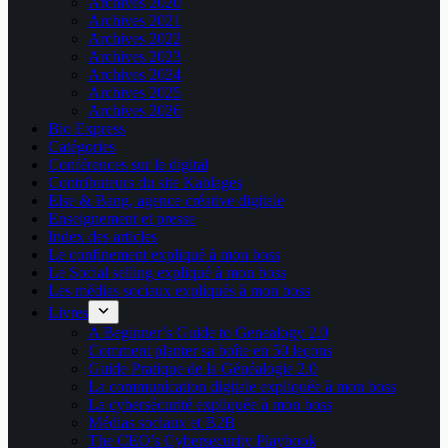
Archives 2020
Archives 2021
Archives 2022
Archives 2023
Archives 2024
Archives 2025
Archives 2026
Bio Express
Catégories
Conférences sur le digital
Contributeurs du site Kablages
Else & Bang, agence créative digitale
Enseignement et presse
Index des articles
Le confinement expliqué à mon boss
Le Social selling expliqué à mon boss
Les médias sociaux expliqués à mon boss
Livres
A Beginner’s Guide to Genealogy 2.0
Comment planter sa boîte en 50 leçons
Guide Pratique de la Généalogie 2.0
La communication digitale expliquée à mon boss
La cybersécurité expliquée à mon boss
Médias sociaux et B2B
The CEO’s Cybersecurity Playbook