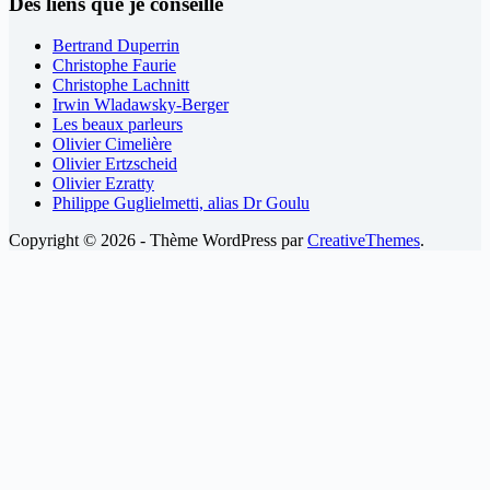
Des liens que je conseille
Bertrand Duperrin
Christophe Faurie
Christophe Lachnitt
Irwin Wladawsky-Berger
Les beaux parleurs
Olivier Cimelière
Olivier Ertzscheid
Olivier Ezratty
Philippe Guglielmetti, alias Dr Goulu
Copyright © 2026 - Thème WordPress par
CreativeThemes
.