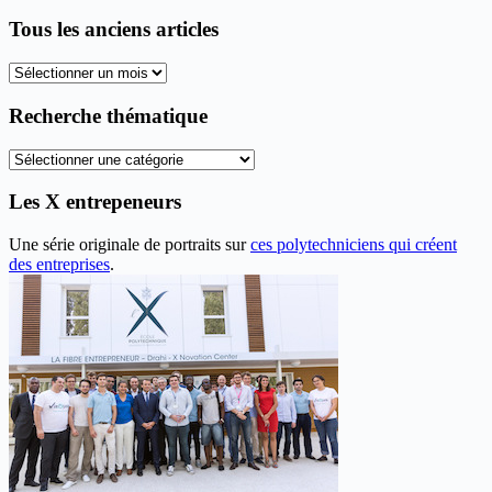
Tous les anciens articles
Tous
les
anciens
Recherche thématique
articles
Recherche
thématique
Les X entrepeneurs
Une série originale de portraits sur
ces polytechniciens qui créent
des entreprises
.