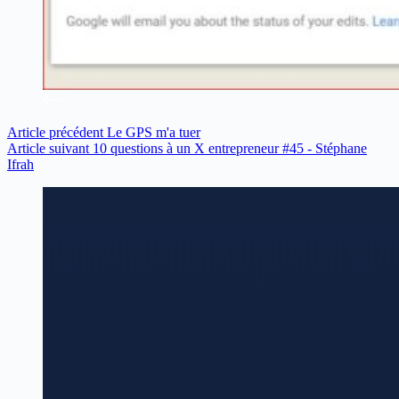
Article
précédent
Le GPS m'a tuer
Article
suivant
10 questions à un X entrepreneur #45 - Stéphane
Ifrah