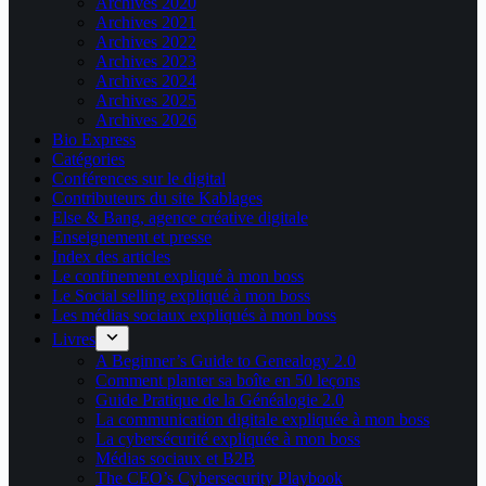
Archives 2020
Archives 2021
Archives 2022
Archives 2023
Archives 2024
Archives 2025
Archives 2026
Bio Express
Catégories
Conférences sur le digital
Contributeurs du site Kablages
Else & Bang, agence créative digitale
Enseignement et presse
Index des articles
Le confinement expliqué à mon boss
Le Social selling expliqué à mon boss
Les médias sociaux expliqués à mon boss
Livres
A Beginner’s Guide to Genealogy 2.0
Comment planter sa boîte en 50 leçons
Guide Pratique de la Généalogie 2.0
La communication digitale expliquée à mon boss
La cybersécurité expliquée à mon boss
Médias sociaux et B2B
The CEO’s Cybersecurity Playbook